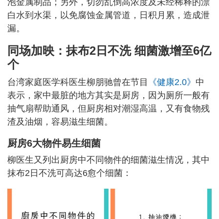
泡金属制品；另外，切勿乱倒高浓度及未经稀释的漂
白水到水渠，以免腐蚀金属管道，日积月累，造成泄
漏。
同场加映
：
抹布2日不洗 细菌激增至6亿
个
台湾家庭医学科医生柳朋驰曾在节目
《健康2.0》
中
表示，家中最脏的地方其实是厨房，因为厕所一般有
抽气扇帮助通风，但厨房相对潮湿高温，又有食物残
渣及油烟，容易滋生细菌。
厨房6大物件易生细菌
柳医生又列出厨房中不同物件的细菌滋生情况，其中
抹布2日不洗可高达6愈个细菌：