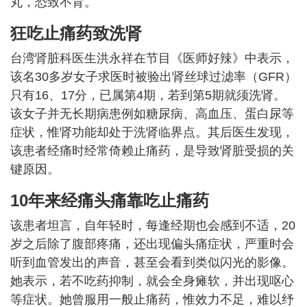
丸，恐致不育。
狂吃止痛药致洗肾
台湾肾脏科医生洪永祥在节目《医师好辣》中表示，
该名30多岁女子求医时被验出肾丝球过滤率（GFR）
只有16、17分，已属第4期，若到第5期就须洗肾。
该女子并无长期病患例如糖尿病、高血压、蛋白尿等
症状，惟肾功能却处于洗肾临界点。其后医生发现，
该患者经痛时经常倚赖止痛药，是导致肾脏受损的关
键原因。
10年来经痛头痛靠吃止痛药
该患者坦言，自年轻时，每逢经期也会感到不适，20
岁之后除了腹部疼痛，还出现偏头痛症状，严重时会
听到血管发出的声音，甚至会看到类似闪光的影像。
她表示，若不吃药抑制，就会全身瘫软，并出现呕心
等症状。她曾服用一般止痛药，惟效力不足，难以纾