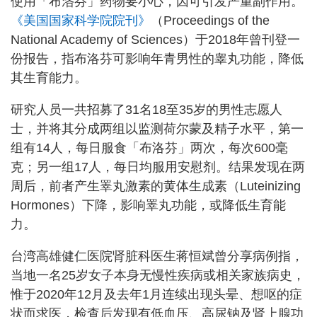
使用「布洛芬」药物要小心，因可引发严重副作用。
《美国国家科学院院刊》
（Proceedings of the
National Academy of Sciences）于2018年曾刊登一
份报告，指布洛芬可影响年青男性的睾丸功能，降低
其生育能力。
研究人员一共招募了31名18至35岁的男性志愿人
士，并将其分成两组以监测荷尔蒙及精子水平，第一
组有14人，每日服食「布洛芬」两次，每次600毫
克；另一组17人，每日均服用安慰剂。结果发现在两
周后，前者产生睪丸激素的黄体生成素（Luteinizing
Hormones）下降，影响睪丸功能，或降低生育能
力。
台湾高雄健仁医院肾脏科医生蒋恒斌曾分享病例指，
当地一名25岁女子本身无慢性疾病或相关家族病史，
惟于2020年12月及去年1月连续出现头晕、想呕的症
状而求医，检查后发现有低血压、高尿钠及肾上腺功