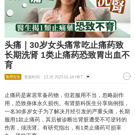
头痛｜30岁女头痛常吃止痛药致
长期洗肾 1类止痛药恐致胃出血不
育
更新时间：13:28 2023-01-18 HKT
食用安全
止痛药是家居常备药物，但若服用不当，忽略副作
用，恐致身体永久损伤。有肾脏科医生分享病例指，
一名30多岁女子为了解决月经引发的严重头痛，长期
服用1款止痛药，其后被诊断出肾脏遭受不可逆转的
伤害，须洗肾。有研究指出，有1类止痛药可损睪