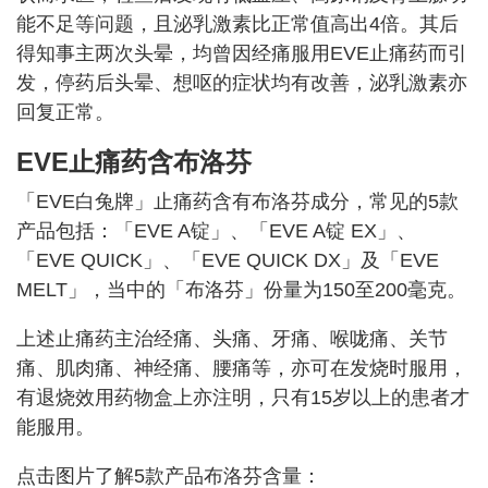
能不足等问题，且泌乳激素比正常值高出4倍。其后
得知事主两次头晕，均曾因经痛服用EVE止痛药而引
发，停药后头晕、想呕的症状均有改善，泌乳激素亦
回复正常。
EVE止痛药含布洛芬
「EVE白兔牌」止痛药含有布洛芬成分，常见的5款
产品包括：「EVE A锭」、「EVE A锭 EX」、
「EVE QUICK」、「EVE QUICK DX」及「EVE
MELT」，当中的「布洛芬」份量为150至200毫克。
上述止痛药主治经痛、头痛、牙痛、喉咙痛、关节
痛、肌肉痛、神经痛、腰痛等，亦可在发烧时服用，
有退烧效用药物盒上亦注明，只有15岁以上的患者才
能服用。
点击图片了解5款产品布洛芬含量：