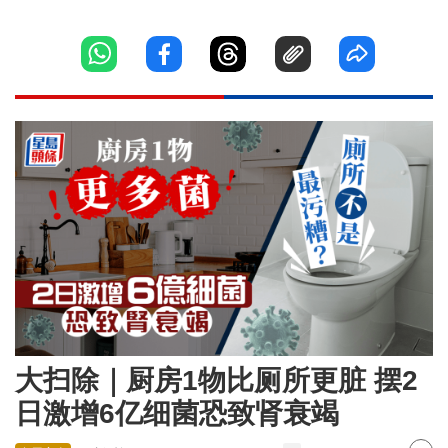
大扫除｜厨房1物比厕所更脏 摆2
日激增6亿细菌恐致肾衰竭