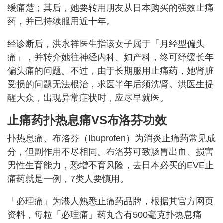
缓痛楚；其后，她要转用朋友从日本购买的强效止痛
药，并已持续服用近十年。
经诊断后，洪永祥医生指该女子属于「月经型偏头
痛」，并转介她往神经内科、妇产科，终可纾缓长年
偏头痛的问题。不过，由于长期服用止痛药，她肾脏
受损的问题无法根治，求医半年后须洗肾。洪医生提
醒大众，出现异常症状时，应尽早就医。
止痛药扑热息痛VS布洛芬功效
扑热息痛、布洛芬（Ibuprofen）为消炎止痛药常见成
分，但副作用不尽相同。布洛芬可致肠胃出血、损害
男性生育能力，恐增不育风险，去日本必买的EVE止
痛药就是一例，7类人要慎用。
「必理痛」为港人熟悉止痛药品牌，根据其官方网页
资料，每粒「必理痛」药丸含有500毫克扑热息痛