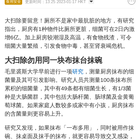
更新时间：13:25 2023-01-17 HKT
食用安全
大扫除要留意！厕所不是家中最肮脏的地方，有研究
指出，厨房有1种物件比厕所更脏，细菌可在2日内激
增6亿。加上厨房较潮湿及高温，有食物残渣，可令
细菌大量繁殖，引发食物中毒，甚至肾衰竭危机。
大扫除勿用同一块布抹台抹碗
毛里裘斯大学早前进行一项
研究
，测量厨房抹布的细
菌量及其可引发影响。研究人员共测量100条抹布所
累积的细菌量，其中有49条都有细菌生长，有1/3菌
种是大肠菌群，其中包括大肠杆菌、肠球菌及金黄葡
萄球菌。如果家庭人数较多或家中有小孩，厨房抹布
的含菌量则更容易上升。
研究又发现，如果抹布「一布多用」，同时被用作抹
碗、抹桌面及抹手的抹布，就更容易导致交叉感染，