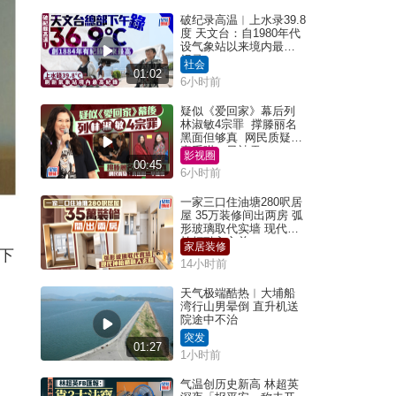
破纪录高温︱上水录39.8
度 天文台：自1980年代
设气象站以来境内最高
纪录
社会
01:02
6小时前
疑似《爱回家》幕后列
林淑敏4宗罪 撑滕丽名
黑面但够真 网民质疑：
真系咁一早被雪
影视圈
00:45
6小时前
一家三口住油塘280呎居
屋 35万装修间出两房 弧
形玻璃取代实墙 现代神
枱柜融入玄关
家居装修
下
14小时前
天气极端酷热︱大埔船
湾行山男晕倒 直升机送
院途中不治
突发
01:27
1小时前
气温创历史新高 林超英