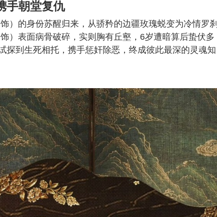
携手朝堂复仇
 饰）的身份苏醒归来，从骄矜的边疆玫瑰蜕变为冷情罗
 饰）表面病骨破碎，实则胸有丘壑，6岁遭暗算后蛰伏多
试探到生死相托，携手惩奸除恶，终成彼此最深的灵魂知