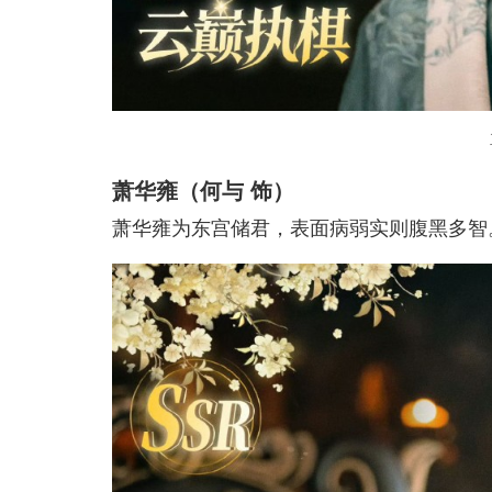
萧华雍（何与 饰）
萧华雍为东宫储君，表面病弱实则腹黑多智