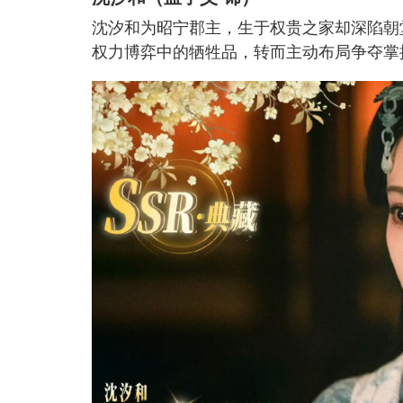
沈汐和为昭宁郡主，生于权贵之家却深陷朝
权力博弈中的牺牲品，转而主动布局争夺掌