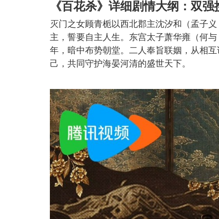
《百花杀》详细剧情大纲：双强
灭门之女顾青栀以西北郡主沈汐和（孟子义
主，誓要自主人生。东宫太子萧华雍（何与
年，暗中布势朝堂。二人奉旨联姻，从相互
己，共同守护海晏河清的盛世天下。