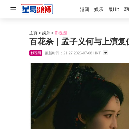
港闻
娱乐
最Hit
即
主页
娱乐
影视圈
百花杀｜孟子义何与上演复
更新时间：21:27 2026-07-08 HKT
影视圈