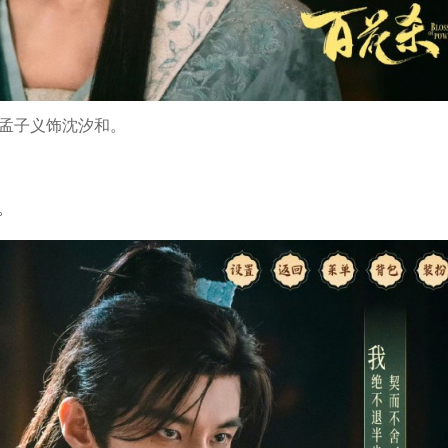
孟子义饰沈汐和。
。