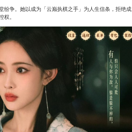
堂纷争。她以成为「云巅执棋之手」为人生信条，拒绝成
控权。