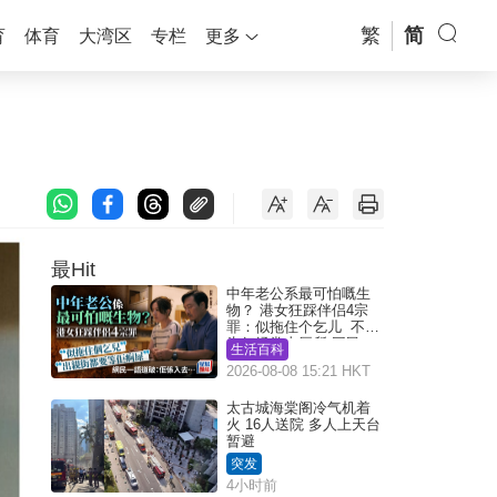
繁
简
育
体育
大湾区
专栏
更多
最Hit
中年老公系最可怕嘅生
物？ 港女狂踩伴侣4宗
罪：似拖住个乞儿 不解
为何经常去厕所 网民一
生活百科
语道破
2026-08-08 15:21 HKT
太古城海棠阁冷气机着
火 16人送院 多人上天台
暂避
突发
4小时前