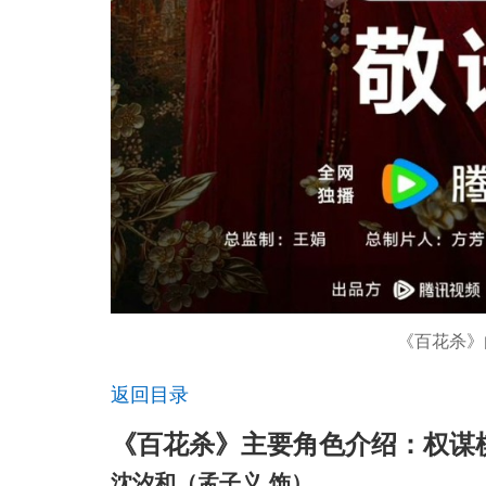
《百花杀》
返回目录
《百花杀》主要角色介绍：权谋
沈汐和（孟子义 饰）