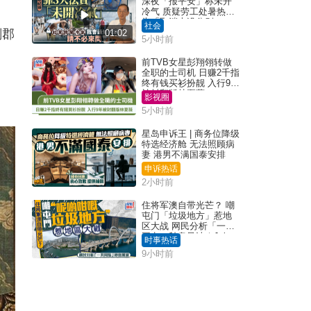
深夜「报平安」称未开
冷气 质疑劳工处暑热警
告「取消也没分别」
社会
刹郡
01:02
5小时前
前TVB女星彭翔翎转做
全职的士司机 日赚2千指
终有钱买衫扮靓 入行9年
被封翻版林夏薇
影视圈
5小时前
星岛申诉王 | 商务位降级
特选经济舱 无法照顾病
妻 港男不满国泰安排
申诉热话
2小时前
住将军澳自带光芒？ 嘲
屯门「垃圾地方」惹地
区大战 网民分析「一共
同点」秒息风波｜Juicy
时事热话
叮
9小时前