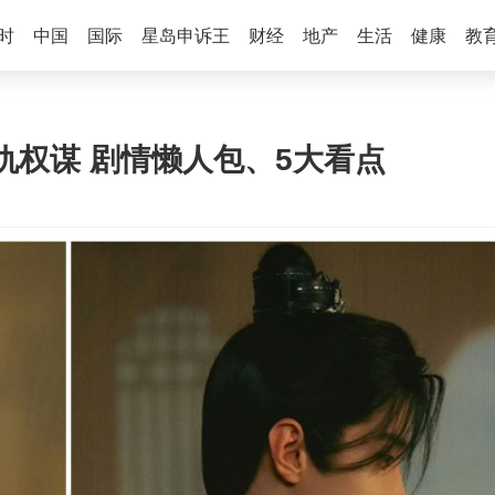
时
中国
国际
星岛申诉王
财经
地产
生活
健康
教
仇权谋 剧情懒人包、5大看点