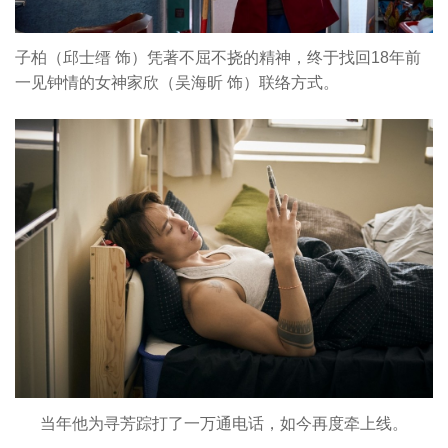
子柏（邱士缙 饰）凭著不屈不挠的精神，终于找回18年前
一见钟情的女神家欣（吴海昕 饰）联络方式。
当年他为寻芳踪打了一万通电话，如今再度牵上线。