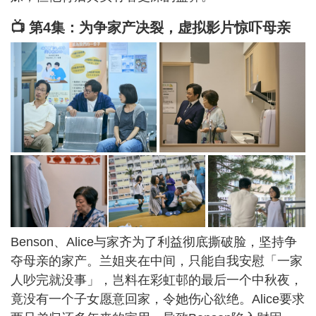
📺 第4集：为争家产决裂，虚拟影片惊吓母亲
Benson、Alice与家齐为了利益彻底撕破脸，坚持争
夺母亲的家产。兰姐夹在中间，只能自我安慰「一家
人吵完就没事」，岂料在彩虹邨的最后一个中秋夜，
竟没有一个子女愿意回家，令她伤心欲绝。Alice要求