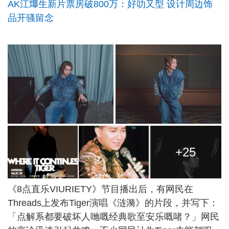
AK江𤒹生新片票房破800万：好叻又型 设计周边饰
品开骚留念
+25
《8点直乐VIURIETY》节目播出后，有网民在
Threads上发布Tiger演唱《涟漪》的片段，并写下：
「点解系都要破坏人哋嘅经典歌至安乐嘅啫？」网民