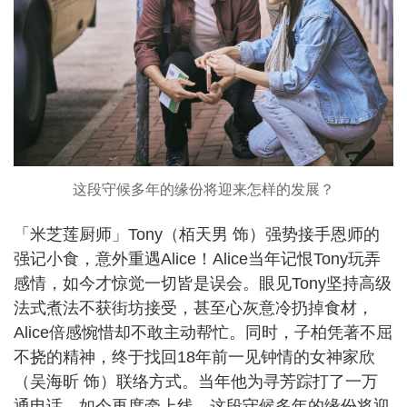
这段守候多年的缘份将迎来怎样的发展？
「米芝莲厨师」Tony（栢天男 饰）强势接手恩师的
强记小食，意外重遇Alice！Alice当年记恨Tony玩弄
感情，如今才惊觉一切皆是误会。眼见Tony坚持高级
法式煮法不获街坊接受，甚至心灰意冷扔掉食材，
Alice倍感惋惜却不敢主动帮忙。同时，子柏凭著不屈
不挠的精神，终于找回18年前一见钟情的女神家欣
（吴海昕 饰）联络方式。当年他为寻芳踪打了一万
通电话，如今再度牵上线，这段守候多年的缘份将迎