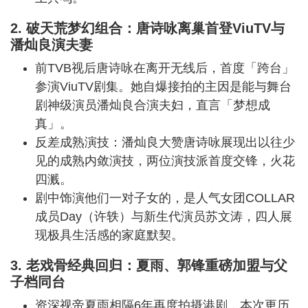
2. 破天荒梦幻组合：唐诗咏离巢首登ViuTV与
潘灿良演夫妻
前TVB视后唐诗咏在离开无线后，首度「跨台」
参演ViuTV剧集。她自爆接拍的主因是能与舞台
剧神级演员潘灿良合演夫妇，直言「梦想成
真」。
反差成熟演技：潘灿良大赞唐诗咏展现出以往少
见的成熟内敛演技，两位演技派首度交锋，火花
四溅。
剧中饰演他们一对子女的，是人气女团COLLAR
成员Day（许轶）与新生代演员苏文涛，四人展
现极具生活感的家庭默契。
3. 老戏骨经典回归：夏雨、郭锋重磅加盟与父
子档同台
资深视帝夏雨相隔6年再度拍摄港剧，本次更历