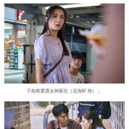
子柏将重遇女神家欣（吴海昕 饰） 。