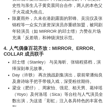
史性与亲生儿子黄奕晨同台合作，两人的本色父
子火花成为焦点。
除夏雨外，久未在港剧露面的郭锋、吴浣仪及张
锦程等一众实力派资深演员亦重磅加盟，被同剧
年轻演员（如 MIRROR 的邱士缙）力赞在片场
充满「反差萌」和神级演技示范。
4. 人气偶像百花齐放：MIRROR、ERROR、
COLLAR 成员联手
邱士缙（Stanley） 与吴海昕、张锦程搭档，演
绎深刻单元故事。
Day（许轶） 再次挑战剧集演出，获前辈潘灿良
及唐诗咏手把手带领入戏，深受粉丝期待。
梁业（肥仔）、周家怡、强尼、栢天男、葛绰瑶
（Yoyo）及何洛瑶（Sica）等台柱与人气演员全
数出演，为这道「彩虹」注入各具特色的丰富色