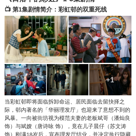
📺 第1集剧情简介：彩虹邨的双重死线
+1
当彩虹邨即将面临拆卸命运、居民面临去留抉择之
际，邨内著名的「华丽理发厅」也迎来了意想不到的
风暴。一向被街坊视为模范夫妻的老板斌哥（潘灿良
饰）与斌嫂（唐诗咏 饰），竟在儿子晨仔（苏文涛
饰）刚满18岁后，宣布理发厅结业，并决定执行隐藏