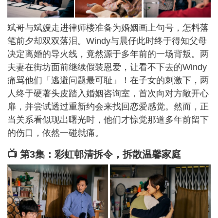
斌哥与斌嫂走进律师楼准备为婚姻画上句号，怎料落
笔前夕却双双落泪。Windy与晨仔此时终于得知父母
决定离婚的导火线，竟然源于多年前的一场背叛。两
夫妻在街坊面前继续假装恩爱，让看不下去的Windy
痛骂他们「逃避问题最可耻」！在子女的刺激下，两
人终于硬著头皮踏入婚姻咨询室，首次向对方敞开心
扉，并尝试透过重新约会来找回恋爱感觉。然而，正
当关系看似现出曙光时，他们才惊觉那道多年前留下
的伤口，依然一碰就痛。
📺 第3集：彩虹邨清拆令，拆散温馨家庭