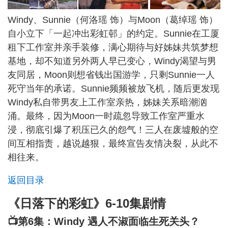
Windy、Sunnie（何洛瑶 饰）与Moon（葛绰瑶 饰）
自小立下「一起冲出彩虹邨」的约定。Sunnie在工厦
租下工作室并亲手装修，满心期待与好姊妹共筑梦想
基地，却不知道另外两人早已变心，Windy渴望与男
友同居，Moon则想省钱出国游学，只剩Sunnie一人
死守当年的承诺。Sunnie频频被放飞机，随后更发现
Windy私自带男友上工作室亲热，姊妹关系暗潮汹
涌。最终，因为Moon一时疏忽导致工作室严重水
浸，彻底引爆了积压已久的怨气！三人在废墟般的空
间互相指责，越说越狠，最终宣告友情决裂，从此不
相往来。
返回目录
《日落下的彩虹》6-10集剧情
📺第6集：Windy 遇人不淑面临生死关头？