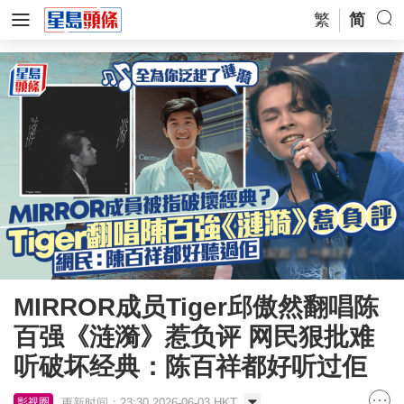
繁
简
MIRROR成员Tiger邱傲然翻唱陈
百强《涟漪》惹负评 网民狠批难
听破坏经典：陈百祥都好听过佢
更新时间：23:30 2026-06-03 HKT
影视圈