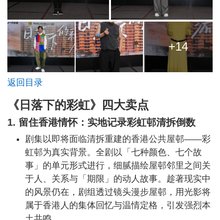
+14
返回目录
《日落下的彩虹》四大卖点
1. 留住香港情怀：实地记录彩虹邨清拆倒数
剧集以即将面临清拆重建的香港公共屋邨——彩
虹邨为真实背景。全剧以「七种颜色、七个故
事」的单元形式进行，细腻描绘屋邨邻里之间关
于人、关系与「期限」的动人故事。趁著现实中
的风景仍在，剧组透过镜头漫步屋邨，用光影将
属于香港人的集体回忆与温情定格，引发强烈本
土共鸣。