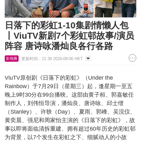
日落下的彩虹1-10集剧情懒人包
丨ViuTV新剧7个彩虹邨故事/演员
阵容 唐诗咏潘灿良各行各路
更新时间：21:30 2026-08-06 HKT
影视圈
ViuTV原创剧《日落下的彩虹》（Under the
Rainbow）于7月29日（星期三）起，逢星期一至五
晚上9时30分在99台播映。这部由黄子桓、郭嘉敏任
制作人，刘伟恒导演，潘灿良、唐诗咏、邱士缙
（Stanley）、许轶（Day）、夏雨、郭峰、吴浣仪、
黄奕晨、强尼和周家怡主演的《日落下的彩虹》，故
事以即将面临清拆重建、拥有超过60年历史的彩虹邨
为背景，以7个发生在彩虹之下、细腻动人的小故