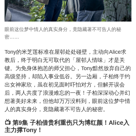
眼前这位梦中情人的真实身分，竟隐藏著不可告人的秘
密……
Tony的米芝莲标准在屋邨处处碰壁，主动向Alice求
教后，终于明白无可取代的「屋邨人情味」才是关
键。为免身体抱恙的师父担心，Tony黯然放弃自己的
高级坚持，却陷入事业低谷。另一边厢，子柏终于约
出女神家欣，虽在初见面时吓怕对方，但解开误会
后，两人共度了浪漫难忘的一夜！子柏深深动心并幻
想著美好未来，但他却万万没料到，眼前这位梦中情
人的真实身分，竟隐藏著不可告人的秘密。
📺 第9集 子柏借贵利重伤只为博红颜！Alice入
主力撑Tony！