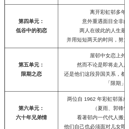
离开彩虹邨多年
第四单元：
意外重遇面目全非的
低谷中的初恋
两人在彼此的人生最
并用短短两天的时间，努力
屋邨中女恋上外
第五单元：
然而不论是即将走入历
限期之恋
还是他们这段异国关系，都
「限期」
两位自 1962 年彩虹邨
第六单元：
（夏雨、郭锋饰
六十年兄弟情
看著邨内一代代人搬走
他们自己也必须面对儿女即