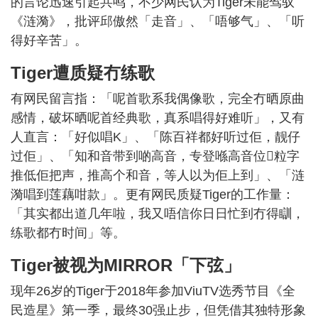
的言论迅速引起共鸣，不少网民认为Tiger未能驾驭
《涟漪》，批评邱傲然「走音」、「唔够气」、「听
得好辛苦」。
Tiger遭质疑冇练歌
有网民留言指：「呢首歌系我偶像歌，完全冇晒原曲
感情，破坏晒呢首经典歌，真系唱得好难听」，又有
人直言：「好似唱K」、「陈百祥都好听过佢，靓仔
过佢」、「知和音带到啲高音，专登喺高音位𠮶粒字
推低佢把声，推高个和音，等人以为佢上到」、「涟
漪唱到莲藕咁款」。更有网民质疑Tiger的工作量：
「其实都出道几年啦，我又唔信你日日忙到冇得瞓，
练歌都冇时间」等。
Tiger被视为MIRROR「下弦」
现年26岁的Tiger于2018年参加ViuTV选秀节目《全
民造星》第一季，最终30强止步，但凭借其独特形象