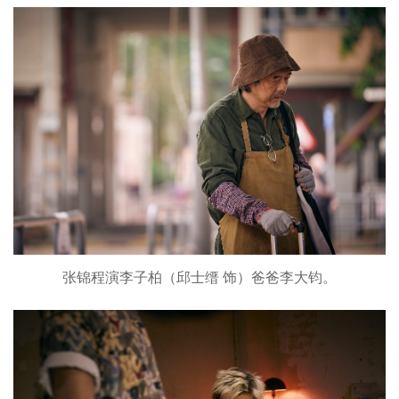
张锦程演李子柏（邱士缙 饰）爸爸李大钧。