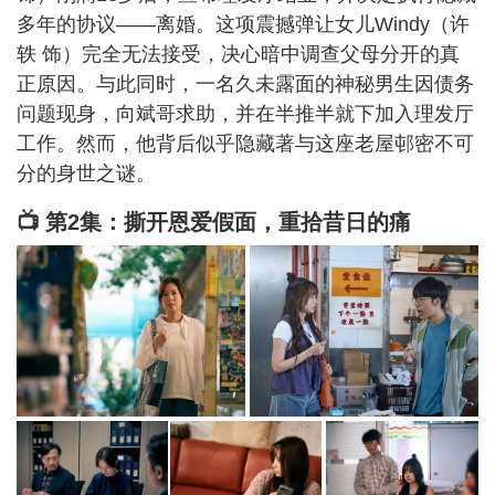
多年的协议——离婚。这项震撼弹让女儿Windy（许
轶 饰）完全无法接受，决心暗中调查父母分开的真
正原因。与此同时，一名久未露面的神秘男生因债务
问题现身，向斌哥求助，并在半推半就下加入理发厅
工作。然而，他背后似乎隐藏著与这座老屋邨密不可
分的身世之谜。
📺 第2集：撕开恩爱假面，重拾昔日的痛