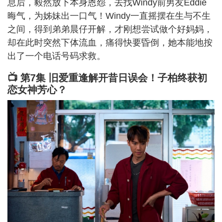
息后，毅然放下本身恩怨，去找Windy前男友Eddie
晦气，为姊妹出一口气！Windy一直摇摆在生与不生
之间，得到弟弟晨仔开解，才刚想尝试做个好妈妈，
却在此时突然下体流血，痛得快要昏倒，她本能地按
出了一个电话号码求救。
📺 第7集 旧爱重逢解开昔日误会！子柏终获初
恋女神芳心？