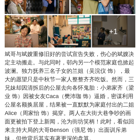
+1
斌哥与斌嫂重修旧好的尝试宣告失败，伤心的斌嫂决
定主动搬走。与此同时，邨内另一个模范家庭也掀起
波澜。独力抚养三名子女的兰姐（吴浣仪 饰），最
大的愿望只是中秋节一家人整整齐齐吃饭。然而，三
兄妹却因清拆后的公屋去向各怀鬼胎：小弟家齐（梁
业 饰）因被女友Caca（樊沛珈 饰）逼婚，密谋利用
公屋名额换居屋，结果被一直默默为家庭付出的二姐
Alice（周家怡 饰）揭穿。两人在大街大巷争吵的画
面更被拍下登上新闻，沦为街坊笑柄！此时，看似回
来主持大局的大哥Benson（强尼 饰）出面训斥弟
妹，但他背后其实有著更深的盘算。