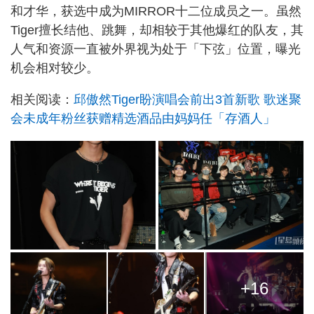
和才华，获选中成为MIRROR十二位成员之一。虽然
Tiger擅长结他、跳舞，却相较于其他爆红的队友，其
人气和资源一直被外界视为处于「下弦」位置，曝光
机会相对较少。
相关阅读：
邱傲然Tiger盼演唱会前出3首新歌 歌迷聚
会未成年粉丝获赠精选酒品由妈妈任「存酒人」
+16