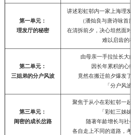
讲述彩虹邨内一家上海理发
第一单元：
（潘灿良与唐诗咏首度
理发厅的秘密
在清拆前夕，决心坦然面对
难以启齿的秘
由母亲一手拉扯长大的
第二单元：
因长年累积的心结
三姐弟的分户风波
竟然在搬迁前夕爆发了
「分户风波
聚焦于从小在彩虹邨一起
第三单元：
「彩虹三姊妹
闺密的成长岔路
随著年龄增长与社会
各自走上不同的道路，考