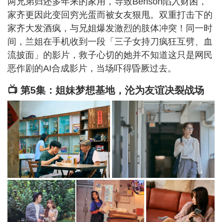
两兄弟归还多年来的家用，导致Benson陷入财困，
家齐更因此变回穷光蛋而被女友狠甩。双重打击下的
家齐大发酒疯，与兄姐爆发激烈的肢体冲突！同一时
间，兰姐在手机收到一段「三子女持刀疯狂互劈、血
流披面」的影片，救子心切的她并不知道这只是网民
恶作剧的AI合成影片，当场吓得昏厥过去。
📺 第5集：姐妹梦想基地，沦为友谊决裂战场