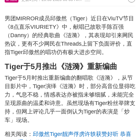
男团MIRROR成员邱傲然（Tiger）近日在ViuTV节目
《8点直乐VIURIETY》中，献唱已故歌手陈百强
（Danny）的经典歌曲《涟漪》，其表现却引来网民
热议，更有不少网民在Threads上留下负面评价，直
指Tiger邱傲然的唱功仍有极大进步空间。
Tiger于5月推出《涟漪》重新编曲
Tiger于5月时推出重新编曲的翻唱歌《涟漪》，从节
目影片中，Tiger演绎《涟漪》时，部分高音位显得吃
力，气息不稳，情感表达亦被指未够细腻，未能完全
呈现原曲的温柔和诗意。虽然现场有Tiger粉丝举牌支
持，但网上评论几乎一面倒认为Tiger的表演是「炒
车」现场。
相关阅读：
邱傲然Tiger靓声俘虏许轶获赞好听 恭喜