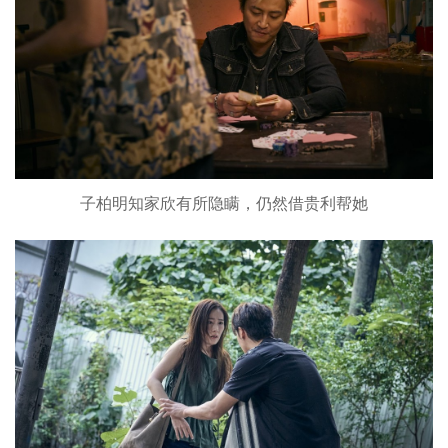
子柏明知家欣有所隐瞒，仍然借贵利帮她