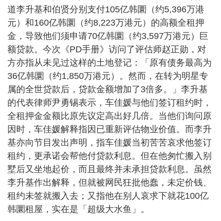
道李升基和伯贤分别支付105亿韩圜（约5,396万港
元）和160亿韩圜（约8,223万港元）的高额全租押
金，导致他们须申请70亿韩圜（约3,597万港元）巨
额贷款。今次《PD手册》访问了评估师赵正勋，对
方亦指从未见过这样的土地登记：「原有债务最高为
36亿韩圜（约1,850万港元）。然而，在转为明星专
属的全世贷款后，贷款金额增加了3倍多。」李升基
的代表律师尹勇锡表示，车佳媛与他们签订租约时，
全租押金金额比原先议定高出好几倍。当他们询问原
因时，车佳媛解释指因已重新评估物业价值。而李升
基亦向节目发出声明，指车佳媛当初苦苦哀求他签订
租约，更承诺会帮他付贷款利息。但在他匆忙搬入别
墅后又坐地起价，而且最终并未承担贷款利息。虽然
李升基作出解释，但就被网民狂批他蠢，未定价钱、
租约未签就搬入去；又指他在别人哀求下就花100亿
韩圜租屋，实在是「超级大水鱼」。