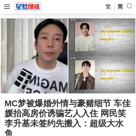
繁
简
MC梦被爆婚外情与豪赌细节 车佳
媛抬高房价诱骗艺人入住 网民笑
李升基未签约先搬入：超级大水
鱼