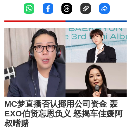
MC梦直播否认挪用公司资金 轰
EXO伯贤忘恩负义 怒揭车佳媛阿
叔嗜赌