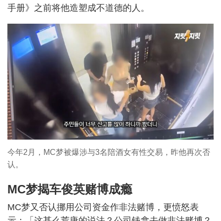
手册》之前将他造塑成不道德的人。
今年2月，MC梦被爆涉与3名陪酒女有性交易，昨他再次否
认。
MC梦揭车俊英赌博成瘾
MC梦又否认挪用公司资金作非法赌博，更愤怒表
示：「这甚么荒唐的说法？公司钱拿去做非法赌博？