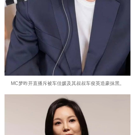
MC梦昨开直播斥被车佳媛及其叔叔车俊英造豪抹黑。