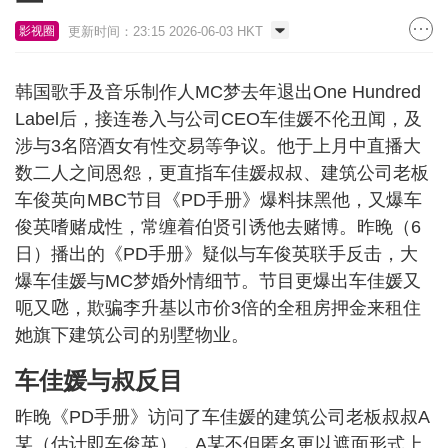
更新时间：23:15 2026-06-03 HKT
影视圈
韩国歌手及音乐制作人MC梦去年退出One Hundred
Label后，接连卷入与公司CEO车佳媛不伦丑闻，及
涉与3名陪酒女有性交易等争议。他于上月中直播大
数二人之间恩怨，更直指车佳媛叔叔、建筑公司老板
车俊英向MBC节目《PD手册》爆料抹黑他，又爆车
俊英嗜赌成性，常缠着伯贤引诱他去赌博。昨晚（6
日）播出的《PD手册》疑似与车俊英联手反击，大
爆车佳媛与MC梦婚外情细节。节目更爆出车佳媛又
呃又𠱁，欺骗李升基以市价3倍的全租房押金来租住
她旗下建筑公司的别墅物业。
车佳媛与叔反目
昨晚《PD手册》访问了车佳媛的建筑公司老板叔叔A
某（估计即车俊英），A某不但匿名更以遮面形式上