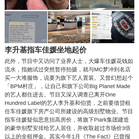
李升基指车佳媛坐地起价
此外，节目中又访问了业界人士，大爆车佳媛花钱如
流水，指她试过突然暂停拍摄，就与MC梦冲到名店
买一大堆服饰，说要为旗下艺人置装。又曾幻想起个
「BPM村庄」，让自己和旗下公司Big Planet Made
的艺人都住进去。节目又深入调查已离开One
Hundred Label的艺人李升基和伯贤，之前要借贷租
住车佳媛旗下房产公司所建设的高级别墅物业。节目
指车佳媛疑似恶意抬高房价，将旗下Piark集团建造
的豪华别墅安排给艺人居住，并收取超过市场价3倍
以上的全租押金。其实今年1月《The Fact》已曾报