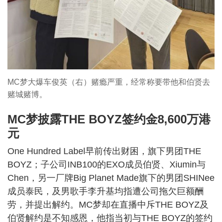
MC梦大爆车俊英（右）赌瘾严重，经常称要带他和伯贤去
赌城赌博。
MC梦披露THE BOYZ签约金8,600万港
元
One Hundred Label早前传出财困，旗下男团THE
BOYZ；子公司INB100的EXO成员伯贤、Xiumin与
Chen，另一厂牌Big Planet Made旗下的男团SHINee
成员泰民，及男歌手李升基均指遭公司拖欠巨额酬
劳，并提出解约。MC梦却在直播中斥THE BOYZ及
伯贤解约是不知感恩，他指当初与THE BOYZ的签约