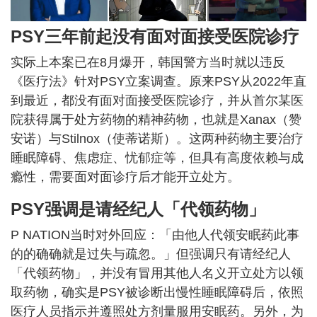
PSY三年前起没有面对面接受医院诊疗
实际上本案已在8月爆开，韩国警方当时就以违反
《医疗法》针对PSY立案调查。原来PSY从2022年直
到最近，都没有面对面接受医院诊疗，并从首尔某医
院获得属于处方药物的精神药物，也就是Xanax（赞
安诺）与Stilnox（使蒂诺斯）。这两种药物主要治疗
睡眠障碍、焦虑症、忧郁症等，但具有高度依赖与成
瘾性，需要面对面诊疗后才能开立处方。
PSY强调是请经纪人「代领药物」
P NATION当时对外回应：「由他人代领安眠药此事
的的确确就是过失与疏忽。」但强调只有请经纪人
「代领药物」，并没有冒用其他人名义开立处方以领
取药物，确实是PSY被诊断出慢性睡眠障碍后，依照
医疗人员指示并遵照处方剂量服用安眠药。另外，为