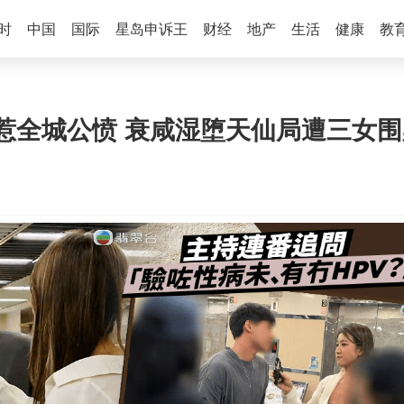
时
中国
国际
星岛申诉王
财经
地产
生活
健康
教
惹全城公愤 衰咸湿堕天仙局遭三女围