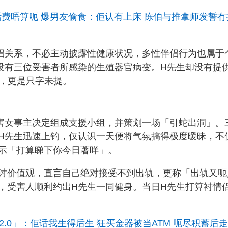
活费唔算呃 爆男友偷食：佢认有上床 陈伯与推拿师发誓冇
侣关系，不必主动披露性健康状况，多性伴侣行为也属于
没有三位受害者所感染的生殖器官病变。H先生却没有提
测，更是只字未提。
害女事主决定组成支援小组，并策划一场「引蛇出洞」。
H先生迅速上钓，仅认识一天便将气氛搞得极度暧昧，不
示「打算睇下你今日著咩」。
讨价值观，直言自己绝对接受不到出轨，更称「出轨又呃
，受害人顺利约出H先生一同健身。当日H先生打算衬情
2.0」：佢话我生得后生 狂买金器被当ATM 呃尽积蓄后