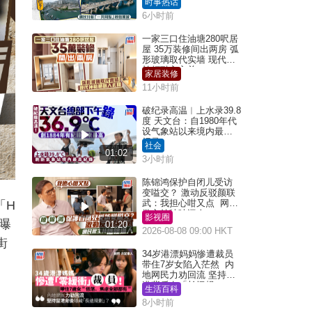
时事热话
叮
6小时前
一家三口住油塘280呎居
屋 35万装修间出两房 弧
形玻璃取代实墙 现代神
枱柜融入玄关
家居装修
11小时前
破纪录高温︱上水录39.8
度 天文台：自1980年代
设气象站以来境内最高
纪录
社会
01:02
3小时前
陈锦鸿保护自闭儿受访
变嗌交？ 激动反驳颜联
武：我担心咁又点 网民
「H
批主持咄咄逼人
影视圈
曝
01:20
2026-08-08 09:00 HKT
街
34岁港漂妈妈惨遭裁员
带住7岁女陷入茫然 内
地网民力劝回流 坚持留
港背后有「长远规
生活百科
划」？
8小时前