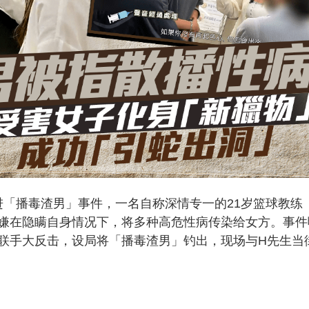
进「播毒渣男」事件，一名自称深情专一的21岁篮球教练
嫌在隐瞒自身情况下，将多种高危性病传染给女方。事件
联手大反击，设局将「播毒渣男」钓出，现场与H先生当