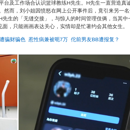
平台及工作场合认识篮球教练H先生。H先生一直营造真
。然而，刘小姐因愤怒在网上公开事件后，竟引来另一名
H先生的「无缝交接」，与惊人的时间管理伎俩，当其中
见面，只能画画表达关心，实情却是忙著约会其他女生。
P遭骗财骗色 惹性病兼被呃7万 佗前男友BB遭报复？