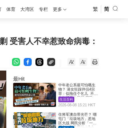
繁
简
育
体育
大湾区
专栏
更多
剿 受害人不幸惹致命病毒：
最Hit
中年老公系最可怕嘅生
物？ 港女狂踩伴侣4宗
罪：似拖住个乞儿 不解
为何经常去厕所 网民一
生活百科
语道破
2026-08-08 15:21 HKT
住将军澳自带光芒？ 嘲
屯门「垃圾地方」惹地
区大战 网民分析「一共
同点」秒息风波｜Juicy