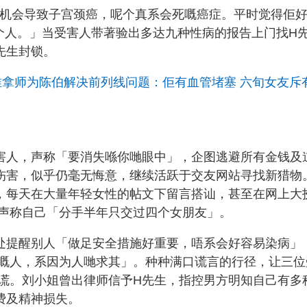
有机会导致子宫颈癌，呢个真系会死嘅癌症。平时觉得佢
呢个人。」当受害人带著验出多达九种性病的报告上门找H
先生封锁。
推拿师为陈伯解决前列线问题：佢有血管堵塞 六旬女友斥
害人，声称「要消失喺你哋眼中」，企图逃避所有金钱及
伤害，似乎仍毫无悔意，继续活跃于交友网站寻找新猎物
，每天在大量年轻女性的帖文下留言搭讪，甚至在网上大
声称自己「分手半年只交过四个女朋友」。
处提醒别人「做足安全措施好重要，唔系会好容易染病」
嘅人，系因为人哋求其」。种种满口谎言的行径，让三位
谎。刘小姐曾出律师信予H先生，指控男方明知自己有多
费及精神损失。