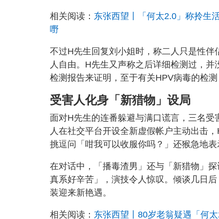
相关阅读：
东张西望丨「何太2.0」称拎生
嘢
不过H先生回复刘小姐时，称二人只是性伴
人自由。H先生又声称之后详细检测过，并
检测报告来证明，至于有关HPV病毒的检
受害人化身「新猎物」设局
面对H先生的连番躲避与满口谎言，三名受
人在社交平台开设全新虚假帐户主动出击，
挑逗问「咁我可以收服你吗？」还猴急地表
在对话中，「播毒渣男」还与「新猎物」探
真系好辛苦」，演技令人惊叹。倾谈几日后
装迎来新艳遇。
相关阅读：
东张西望丨80岁老翁疑遇「何太