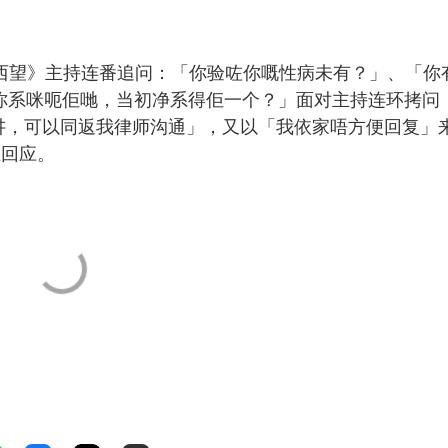
西望》主持连番追问：「你验咗你嘅性病未有？」、「你
、「你系咪呃佢哋，当初净系得佢一个？」面对主持连环拷问
我讲，可以同返我律师沟通」，又以「我依家唔方便回复」
生回应。