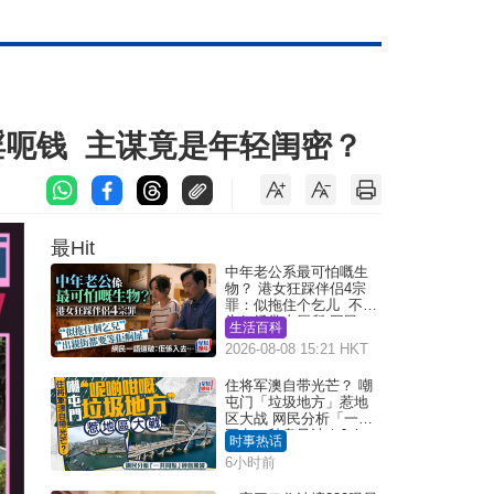
淫呃钱 主谋竟是年轻闺密？
最Hit
中年老公系最可怕嘅生
物？ 港女狂踩伴侣4宗
罪：似拖住个乞儿 不解
为何经常去厕所 网民一
生活百科
语道破
2026-08-08 15:21 HKT
住将军澳自带光芒？ 嘲
屯门「垃圾地方」惹地
区大战 网民分析「一共
同点」秒息风波｜Juicy
时事热话
叮
6小时前