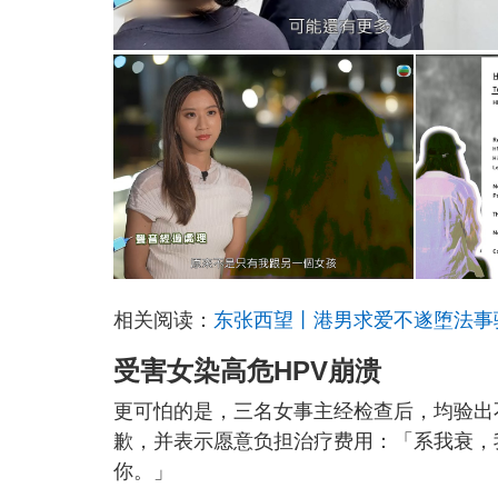
相关阅读：
东张西望丨港男求爱不遂堕法事骗
受害女染高危HPV崩溃
更可怕的是，三名女事主经检查后，均验出
歉，并表示愿意负担治疗费用：「系我衰，
你。」