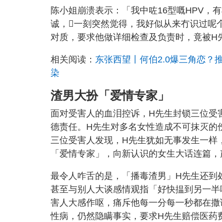
陈小姐崩溃表示：「我中咗16型嘅HPV，
诚，𠮶一刻突然觉得，我好似从来冇识过
对质，要求他做详细检查及负责时，竟被H
相关阅读：
东张西望丨何伯2.0爆三角恋？
染
渣男大扮「爱情专家」
面对受害人的血泪控诉，H先生封锁三位受
德责任。H先生对多名女性造成不可抹灭的
三位受害人发现，H先生犹如无事发生一样
「爱情专家」，向新认识的女生大话连篇，
最令人咋舌的是，「播毒渣男」H先生还到
甚至与别人大谈感情观指「好快揾到另一半
害人大感作呕，痛斥他每一分每一秒都在撒
性病，仍然隐瞒事实，要求H先生赔偿医药