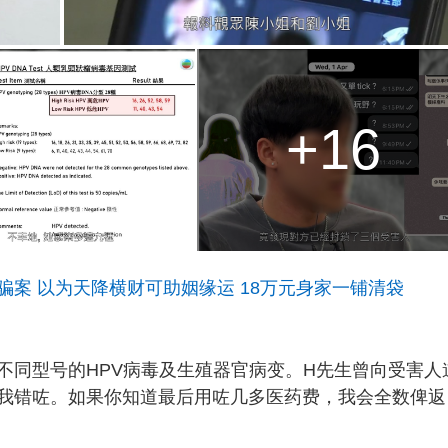
+16
案 以为天降横财可助姻缘运 18万元身家一铺清袋
不同型号的HPV病毒及生殖器官病变。H先生曾向受害人
我错咗。如果你知道最后用咗几多医药费，我会全数俾返