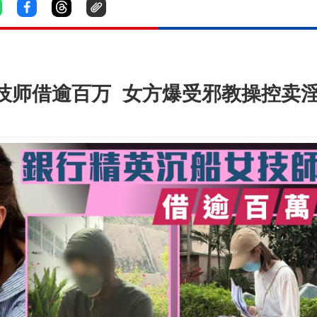
技师借逾百万 女方爆受邪教操控卖