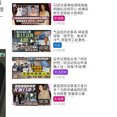
诚
52岁任葆琳低调现身杨
受
明婚礼玩得开心 哈佛高
材生选港姐大热倒灶 息
一
影从商转战政界
影视圈
7小时前
气温创历史新高 林超英
深夜「报平安」称未开
冷气 质疑劳工处暑热警
告「取消也没分别」
社会
01:02
2小时前
证件过期急出境？特区
护照／回乡证快证申请
懒人包！资格/手续/费用
一文睇清
生活百科
7小时前
蒙嘉慧回流香港又返日
本？与郑伊健福冈扫货
互动恩爱 曾被老公爆在
当地游手好闲
影视圈
00:38
8小时前