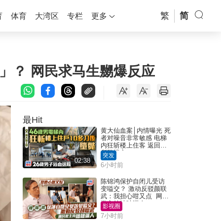
繁
简
育
体育
大湾区
专栏
更多
」？ 网民求马生嬲爆反应
最Hit
黄大仙血案│内情曝光 死
者对噪音非常敏感 电梯
内狂斩楼上住客 返回住
所堕楼亡
突发
02:38
6小时前
陈锦鸿保护自闭儿受访
变嗌交？ 激动反驳颜联
武：我担心咁又点 网民
批主持咄咄逼人
影视圈
7小时前