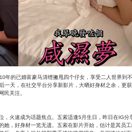
长达10年的已婚富豪马清铿撇甩四个仔女，享受二人世界到
最后一天，在社交平台分享新影片，大晒好身材之余，更
网民关注。
位，火速成为话题焦点。五索适逢5月生日，昨日在IG分
的她，好身材一览无遗。五索在影片开始，估计是其员工