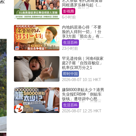
索
艺人茶叙 初代郭靖黄蓉
同框遇罗乐林勾起《神
雕侠侣》回忆杀
影视圈
6小时前
内地妈居港心得「不要
脸的人得到一切」！分
享3方面「豁出去」有著
数 网民：你好厉害
生活百科
23小时前
罕见遗传病｜河南4孩家
庭2子罹「自毁容貌症」
机率仅38万分之1
即时中国
2026-08-07 10:11 HKT
嫌$8000津贴太少？港男
失业报ERB呻「倒贴车
饭钱」遭培训中心怒轰
网民幽默教路：拣呢类
生活百科
课程唔会蚀...
2026-08-07 12:25 HKT