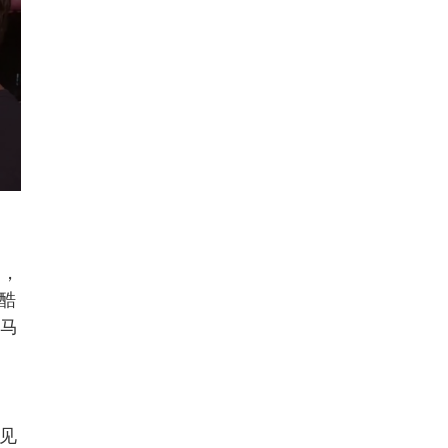
叫，
酷
求马
见