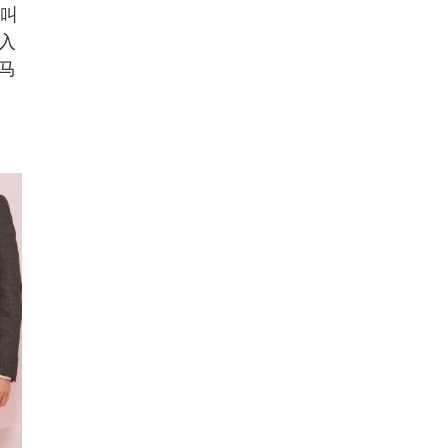
她叫
入
马