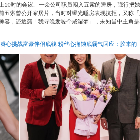
上10时的会议。一众公司职员闯入五索的睡房，强行把
前五索曾公开家居片，当时对曝光睡房表现抗拒，又称「
睡容，还透露「我寻晚发咗个咸湿梦」，未知当中主角是
钟睿心挑战富豪伴侣底线 粉丝心痛蚀底霸气回应：胶来的