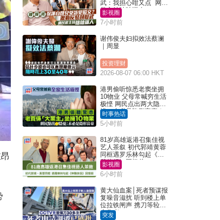
武：我担心咁又点 网民
批主持咄咄逼人
影视圈
7小时前
谢伟俊夫妇拟效法蔡澜
｜周显
投资理财
2026-08-07 06:00 HKT
港男偷听惊悉老窦坐拥
10物业 父母常喊穷生活
极悭 网民点出两大隐
忧：未必是隐形富豪｜
时事热话
Juicy叮
5小时前
81岁高雄返港召集佳视
艺人茶叙 初代郭靖黄蓉
同框遇罗乐林勾起《神
在昂
雕侠侣》回忆杀
影视圈
6小时前
黄大仙血案│死者预谋报
势
复噪音滋扰 听到楼上单
位拉铁闸声 携刀等䢂伏
击伤者
突发