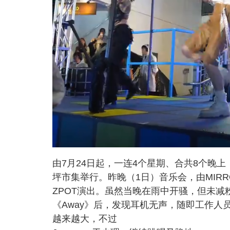
L
U
o
n
a
m
d
u
由7月24日起，一连4个星期、合共8个晚上，
e
t
d
e
:
坪市集举行。昨晚（1日）音乐会，由MIRROR
5
.
6
ZPOT演出。虽然当晚在雨中开骚，但未减粉
8
%
《Away》后，发现耳机无声，随即工作
越来越大，不过