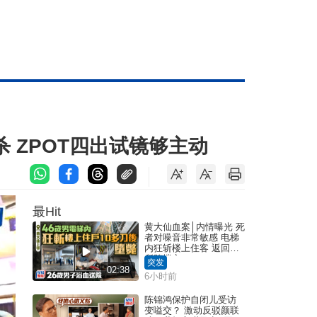
杀 ZPOT四出试镜够主动
最Hit
黄大仙血案│内情曝光 死
者对噪音非常敏感 电梯
内狂斩楼上住客 返回住
所堕楼亡
突发
02:38
6小时前
陈锦鸿保护自闭儿受访
变嗌交？ 激动反驳颜联