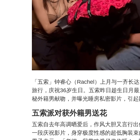
「五索」钟睿心（Rachel）上月与一齐
旅行，庆祝36岁生日。五索昨日趁生日月
秘外籍男献吻，并曝光睡房私密影片，引起
五索派对获外籍男送花
五索自去年高调晒爱后，作风大胆又言行出
一段庆祝影片，身穿极度性感的超低胸装束