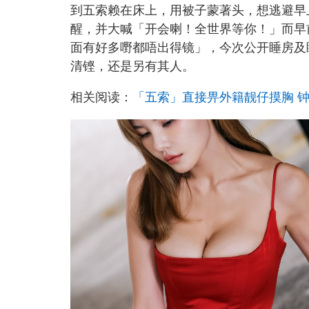
到五索赖在床上，用被子蒙著头，想逃避早
醒，并大喊「开会喇！全世界等你！」而早
面有好多嘢都唔出得镜」，今次公开睡房及
清铿，还是另有其人。
相关阅读：
「五索」直接畀外籍靓仔摸胸 