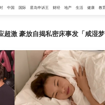
时
中国
国际
星岛申诉王
财经
地产
生活
健康
教
应超激 豪放自揭私密床事发「咸湿梦