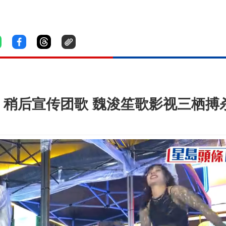
齐章」稍后宣传团歌 魏浚笙歌影视三栖搏