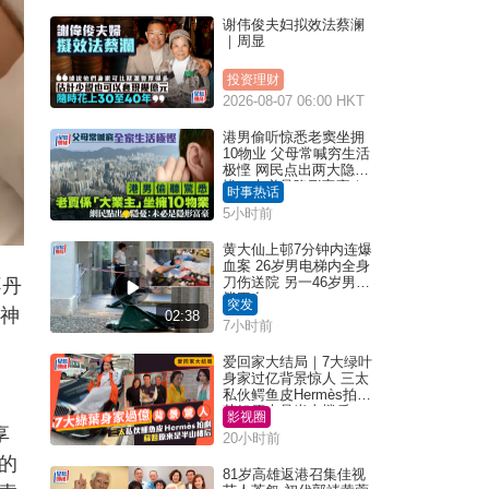
谢伟俊夫妇拟效法蔡澜
｜周显
投资理财
2026-08-07 06:00 HKT
港男偷听惊悉老窦坐拥
10物业 父母常喊穷生活
极悭 网民点出两大隐
忧：未必是隐形富豪｜
时事热话
Juicy叮
5小时前
黄大仙上邨7分钟内连爆
血案 26岁男电梯内全身
刀伤送院 另一46岁男倒
不丹
毙平台
突发
获神
02:38
7小时前
爱回家大结局｜7大绿叶
身家过亿背景惊人 三太
私伙鳄鱼皮Hermès拍剧
苏姐原来是半山楼后
影视圈
享
20小时前
的
81岁高雄返港召集佳视