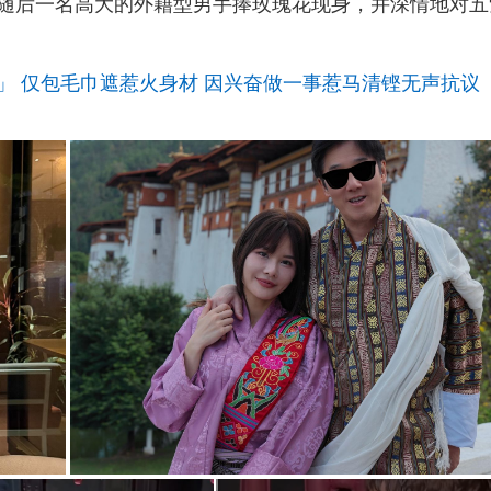
随后一名高大的外籍型男手捧玫瑰花现身，并深情地对五
」 仅包毛巾遮惹火身材 因兴奋做一事惹马清铿无声抗议