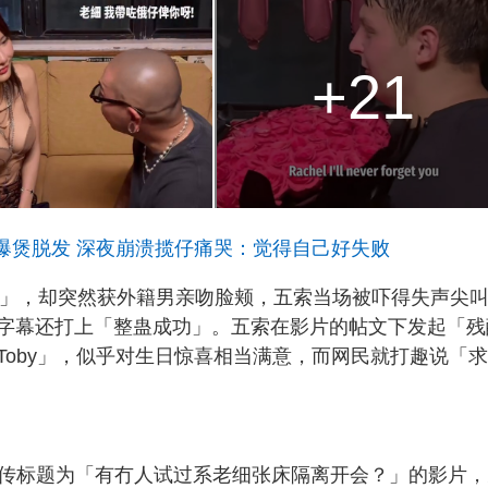
+21
爆煲脱发 深夜崩溃揽仔痛哭：觉得自己好失败
Big」，却突然获外籍男亲吻脸颊，五索当场被吓得失声尖
字幕还打上「整蛊成功」。五索在影片的帖文下发起「残
oby」，似乎对生日惊喜相当满意，而网民就打趣说「
上传标题为「有冇人试过系老细张床隔离开会？」的影片，