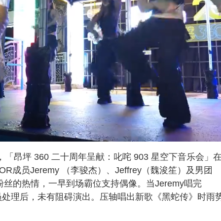
「昂坪 360 二十周年呈献：叱咤 903 星空下音乐会」
成员Jeremy （李骏杰）、Jeffrey（魏浚笙）及男团
丝的热情，一早到场霸位支持偶像。当Jeremy唱完
人员处理后，未有阻碍演出。压轴唱出新歌《黑蛇传》时雨