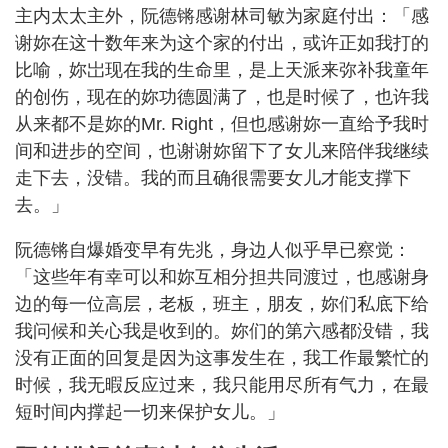
主内太太主外，阮德锵感谢林司敏为家庭付出：「感
谢妳在这十数年来为这个家的付出，或许正如我打的
比喻，妳岀现在我的生命里，是上天派来弥补我童年
的创伤，现在的妳功德圆满了，也是时候了，也许我
从来都不是妳的Mr. Right，但也感谢妳一直给予我时
间和进步的空间，也谢谢妳留下了女儿来陪伴我继续
走下去，没错。我的而且确很需要女儿才能支撑下
去。」
阮德锵自爆婚变早有先兆，身边人似乎早已察觉：
「这些年有幸可以和妳互相分担共同渡过，也感谢身
边的每一位高层，老板，班主，朋友，妳们私底下给
我问候和关心我是收到的。妳们的第六感都没错，我
没有正面的回复是因为这事发生在，我工作最繁忙的
时候，我无暇反应过来，我只能用尽所有气力，在最
短时间内撑起一切来保护女儿。」