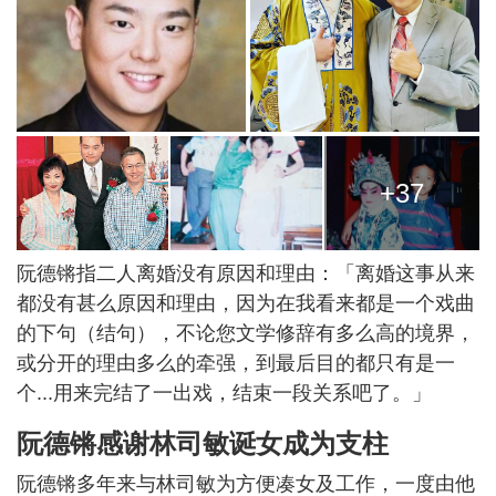
+37
阮德锵指二人离婚没有原因和理由：「离婚这事从来
都没有甚么原因和理由，因为在我看来都是一个戏曲
的下句（结句），不论您文学修辞有多么高的境界，
或分开的理由多么的牵强，到最后目的都只有是一
个...用来完结了一出戏，结束一段关系吧了。」
阮德锵感谢林司敏诞女成为支柱
阮德锵多年来与林司敏为方便凑女及工作，一度由他