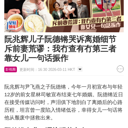
阮兆辉儿子阮德锵哭诉离婚细节
斥前妻荒谬：我冇查有冇第三者
靠女儿一句话振作
更新时间：16:30 2026-03-11 HKT
影视圈
阮兆辉与尹飞燕之子阮德锵，今年一月初宣布与年轻
12岁的前女星林司敏宣布结束七年婚姻。阮德锵近日
在接受传媒访问时，声泪俱下地剖白了离婚后的心路
历程，坦言曾一度陷入情绪低谷，幸得女儿一句话将
他从颓废中拯救出来。