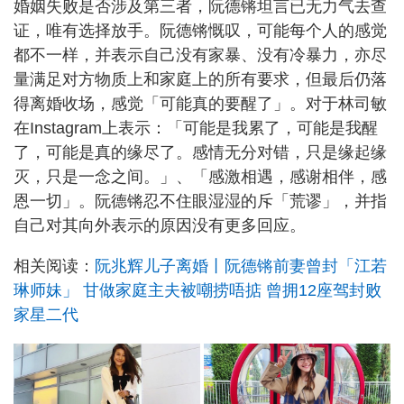
婚姻失败是否涉及第三者，阮德锵坦言已无力气去查
证，唯有选择放手。阮德锵慨叹，可能每个人的感觉
都不一样，并表示自己没有家暴、没有冷暴力，亦尽
量满足对方物质上和家庭上的所有要求，但最后仍落
得离婚收场，感觉「可能真的要醒了」。对于林司敏
在Instagram上表示：「可能是我累了，可能是我醒
了，可能是真的缘尽了。感情无分对错，只是缘起缘
灭，只是一念之间。」、「感激相遇，感谢相伴，感
恩一切」。阮德锵忍不住眼湿湿的斥「荒谬」，并指
自己对其向外表示的原因没有更多回应。
相关阅读：
阮兆辉儿子离婚丨阮德锵前妻曾封「江若
琳师妹」 甘做家庭主夫被嘲捞唔掂 曾拥12座驾封败
家星二代