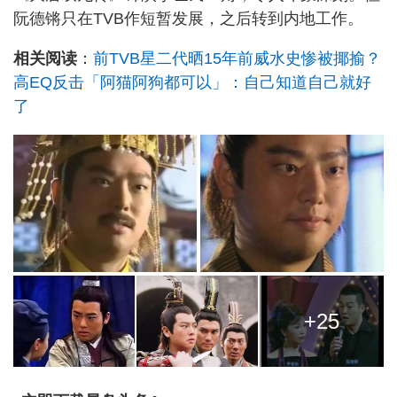
阮德锵只在TVB作短暂发展，之后转到内地工作。
相关阅读
：
前TVB星二代晒15年前威水史惨被揶揄？
高EQ反击「阿猫阿狗都可以」：自己知道自己就好
了
+25