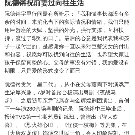
阮德锵祝前妻过向往生活
阮德锵字里行间疑有所暗示：「我和懂事长都没有多
余的时间，来消化当下的实际情况和情绪，我们只能
用巨蟹座的天赋，坚强的外壳，强行支撑，互相扶
持，渡过了艰难的日子。最后的心意是我代表我和孩
子一起付岀的，是感谢妳一直以来对巨蟹父女的付出
和包容，祝愿妳可以找到向往的生活，也希望大家让
孩子保留真挚的心。父母的事没有对错，我的爱没有
期限，只是爱的形式改变了而已。」
阮德锵贵为「星二代」，从小在父母薰陶下对演戏产
生浓厚兴趣，7岁时首踏台板演出粤剧《夜战马
超》，之后随母亲尹飞燕参与金辉煌剧团演出，曾创
下一年演280余场粤剧的记录。阮德锵中三毕业后，
报读TVB第十七期艺员训练班，曾演出《皆大欢
喜》、《烈火雄心II》、《怪侠一枝梅》等剧集，在
《大唐双龙传》饰演李世民一角，令人印象深刻。但