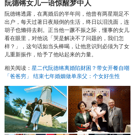
阮德锵女儿一语惊醒梦中人
阮德锵透露，在离婚后的半年间，他曾有两星期足不
出户，每天过著日夜颠倒的生活，终日以泪洗面，连
胡子也懒得去剃。正当他一蹶不振之际，懂事的女儿
看在眼里，对他说「哭是解决不了问题的，我们怎
样？」，这句话如当头棒喝，让他意识到必须为了女
儿重新振作，给予了他站起来的力量。
相关阅读：
星二代阮德锵离婚陷财困？带女开餐自嘲
「爸爸穷」 结束七年婚姻做单亲父：个女好生性