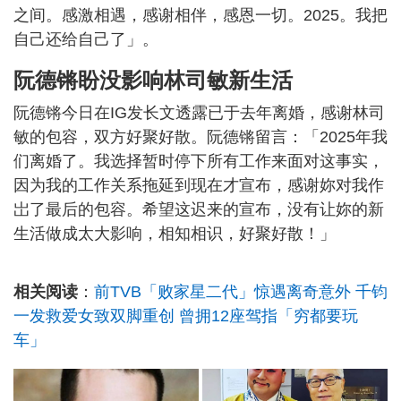
之间。感激相遇，感谢相伴，感恩一切。2025。我把
自己还给自己了」。
阮德锵盼没影响林司敏新生活
阮德锵今日在IG发长文透露已于去年离婚，感谢林司
敏的包容，双方好聚好散。阮德锵留言：「2025年我
们离婚了。我选择暂时停下所有工作来面对这事实，
因为我的工作关系拖延到现在才宣布，感谢妳对我作
岀了最后的包容。希望这迟来的宣布，没有让妳的新
生活做成太大影响，相知相识，好聚好散！」
相关阅读
：
前TVB「败家星二代」惊遇离奇意外 千钧
一发救爱女致双脚重创 曾拥12座驾指「穷都要玩
车」