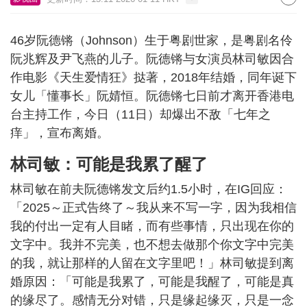
46岁阮德锵（Johnson）生于粤剧世家，是粤剧名伶
阮兆辉及尹飞燕的儿子。阮德锵与女演员林司敏因合
作电影《天生爱情狂》挞著，2018年结婚，同年诞下
女儿「懂事长」阮婧恒。阮德锵七日前才离开香港电
台主持工作，今日（11日）却爆出不敌「七年之
痒」，宣布离婚。
林司敏：可能是我累了醒了
林司敏在前夫阮德锵发文后约1.5小时，在IG回应：
「2025～正式告终了～我从来不写一字，因为我相信
我的付出一定有人目睹，而有些事情，只出现在你的
文字中。我并不完美，也不想去做那个你文字中完美
的我，就让那样的人留在文字里吧！」林司敏提到离
婚原因：「可能是我累了，可能是我醒了，可能是真
的缘尽了。感情无分对错，只是缘起缘灭，只是一念