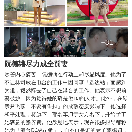
+31
阮德锵尽力成全前妻
尽管内心痛苦，阮德锵在行动上却尽显风度。他为了
不让林司敏在电台的工作中因同事「选边站」而感到
为难，毅然辞去了自己在港台的工作。他表示不想前
妻被炒，因为觉得她的确是做DJ的人才。此外，在母
亲尹飞燕「不要有争执」的成熟态度影响下，他选择
和平处理，将旗下一部名车归于女方名下，并给予了
她满意的赡养费。他欣慰地表示，现在很多报导都称
她为「港台DJ林司敏」，而不再是谁的妻子或媳妇，