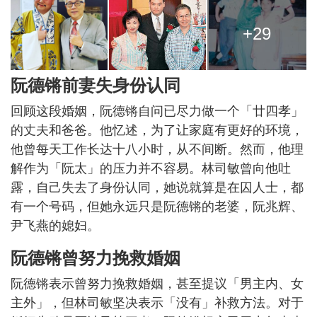
+29
阮德锵前妻失身份认同
回顾这段婚姻，阮德锵自问已尽力做一个「廿四孝」
的丈夫和爸爸。他忆述，为了让家庭有更好的环境，
他曾每天工作长达十八小时，从不间断。然而，他理
解作为「阮太」的压力并不容易。林司敏曾向他吐
露，自己失去了身份认同，她说就算是在囚人士，都
有一个号码，但她永远只是阮德锵的老婆，阮兆辉、
尹飞燕的媳妇。
阮德锵曾努力挽救婚姻
阮德锵表示曾努力挽救婚姻，甚至提议「男主内、女
主外」，但林司敏坚决表示「没有」补救方法。对于