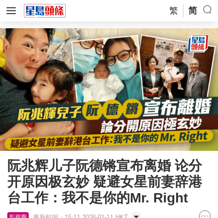
繁
简
阮兆辉儿子阮德锵宣布离婚 论分
开原因极玄妙 疑避女星前妻辞港
台工作：我不是你的Mr. Right
更新时间：15:11 2026-01-11 HKT
影视圈