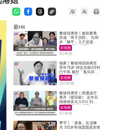
选港姐
最Hit
黎彼得离世丨被前妻离
弃成「带子洪郎」 为38
岁「躺平」儿子还债多
年 曾盼寻伴侣度晚年
影视圈
9小时前
独家丨黎彼得因病离世
享年76岁 钟志光揭3月时
已中风 被封「鬼马词
人」与许冠杰多合作
影视圈
10小时前
黎彼得离世丨因通波仔
离开《爱回家》 近年百
病缠身多次入ICU 刘銮
雄黄宗泽曾施援手
影视圈
8小时前
季节丨「唐泰」近况曝
光 102岁朱瑞棠隐居加拿