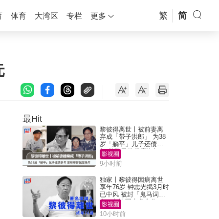
繁
简
育
体育
大湾区
专栏
更多
元
最Hit
黎彼得离世丨被前妻离
弃成「带子洪郎」 为38
岁「躺平」儿子还债多
年 曾盼寻伴侣度晚年
影视圈
9小时前
独家丨黎彼得因病离世
享年76岁 钟志光揭3月时
已中风 被封「鬼马词
人」与许冠杰多合作
影视圈
10小时前