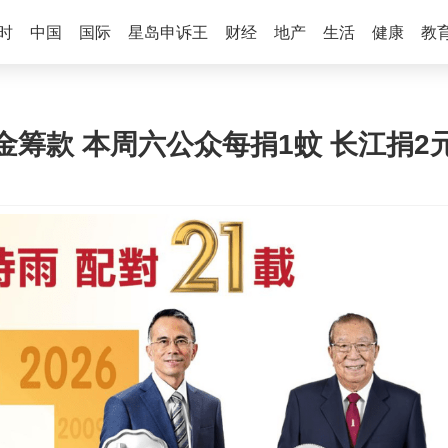
时
中国
国际
星岛申诉王
财经
地产
生活
健康
教
筹款 本周六公众每捐1蚊 长江捐2