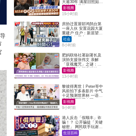
大逾30年 满屋旧照如博
物馆精神极佳
影视圈
19小时前
房协迁置屋邨鸿鹄台第
一座入伙 安置花园大厦
重建户 住户：新居望见
舞导
狮子山好开心！
社会
节
8小时前
官
肥妈联络社署副署长及
演协支援张伟文 亲解
「亚视魔咒」之谜：有
信心铁三角评审继续
影视圈
13小时前
黎彼得离世丨Peter哥中
风前拍下多条影片 中气
十足预测世界杯 一语成
谶贴中西班牙夺冠
影视圈
9小时前
港人反击「假顺丰」诈
骗！？ 公开骗徒「关键
秘密」 网民联手玩谢：
练习缅甸语
生活百科