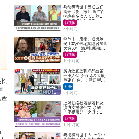
黎彼得离世丨因通波仔
离开《爱回家》 近年百
病缠身多次入ICU 刘銮
雄黄宗泽曾施援手
影视圈
8小时前
季节丨「唐泰」近况曝
光 102岁朱瑞棠隐居加拿
大逾30年 满屋旧照如博
物馆精神极佳
影视圈
19小时前
房协迁置屋邨鸿鹄台第
一座入伙 安置花园大厦
重建户 住户：新居望见
是长
狮子山好开心！
社会
同
8小时前
基金
肥妈联络社署副署长及
演协支援张伟文 亲解
「亚视魔咒」之谜：有
信心铁三角评审继续
影视圈
13小时前
动，
黎彼得离世丨Peter哥中