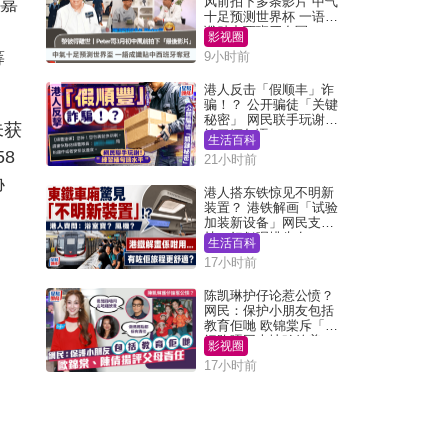
李嘉
风前拍下多条影片 中气
十足预测世界杯 一语成
谶贴中西班牙夺冠
影视圈
筹
9小时前
港人反击「假顺丰」诈
骗！？ 公开骗徒「关键
秘密」 网民联手玩谢：
未获
练习缅甸语
生活百科
8
21小时前
协
港人搭东铁惊见不明新
装置？ 港铁解画「试验
加装新设备」网民支
持：好似呢排先有
生活百科
17小时前
陈凯琳护仔论惹公愤？
网民：保护小朋友包括
教育佢哋 欧锦棠斥「养
细路唔同走地鸡放养」
影视圈
17小时前