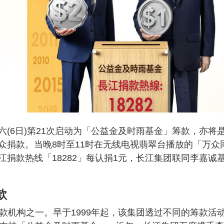
(6日)第21次启动为「公益金及时雨基金」筹款，亦将
众捐款。当晚8时至11时在无线电视翡翠台播放的「万众
捐款热线「18282」每认捐1元，长江集团联同李嘉诚
款
款机构之一。早于1999年起，该集团透过不同的筹款活