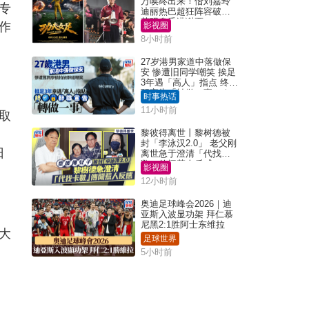
万唤终出来！偕刘嘉玲
专
迪丽热巴超狂阵容破天
荒现身香港谢票
作
影视圈
8小时前
27岁港男家道中落做保
安 惨遭旧同学嘲笑 挨足
3年遇「高人」指点 终辞
职宣告「转做一事」｜
时事热话
Juicy叮
11小时前
取
黎彼得离世丨黎树德被
封「李泳汉2.0」 老父刚
日
离世急于澄清「代找卡
数」传闻惹人反感
影视圈
12小时前
奥迪足球峰会2026｜迪
亚斯入波显功架 拜仁慕
尼黑2:1胜阿士东维拉
大
足球世界
5小时前