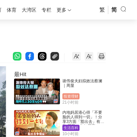
繁
简
育
体育
大湾区
专栏
更多
最Hit
谢伟俊夫妇拟效法蔡澜
｜周显
投资理财
21小时前
内地妈居港心得「不要
脸的人得到一切」！分
享3方面「豁出去」有著
数 网民：你好厉害
生活百科
10小时前