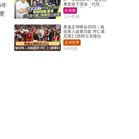
离世急于澄清「代找卡
5年
数」传闻惹人反感
影视圈
更
12小时前
奥迪足球峰会2026｜迪
亚斯入波显功架 拜仁慕
尼黑2:1胜阿士东维拉
足球世界
5小时前