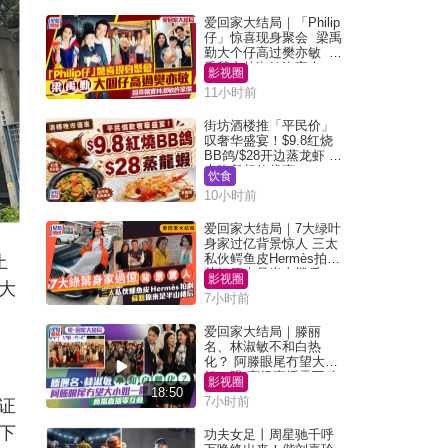
爱回家大结局｜「Philip
仔」惊喜现身聚会 梁禹
勤大个仔高过樊亦敏 超
乖黐实林淑敏许家杰
影视圈
11小时前
街坊酒楼推「平民价」
叹奢华盛宴！$9.8红烧
BB鸽/$28开边蒸龙虾 3
大晚餐超值优惠
饮食
10小时前
爱回家大结局｜7大绿叶
身家过亿背景惊人 三太
私伙鳄鱼皮Hermès拍剧
止
苏姐原来是半山楼后
影视圈
大
7小时前
爱回家大结局｜滕丽
名、林淑敏不和白热
化？ 阿滕眼尾冇望大小
姐一眼 商场直播零互动
影视圈
18:50
7小时前
证
下
功夫女足丨周星驰千呼