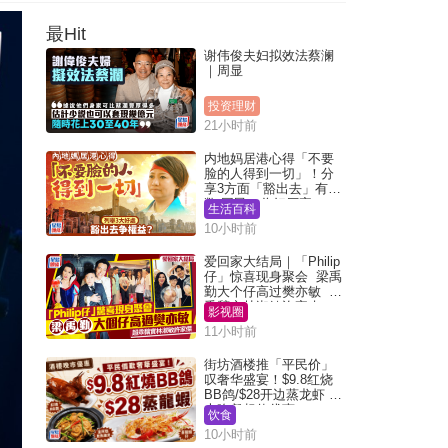
最Hit
谢伟俊夫妇拟效法蔡澜
｜周显
投资理财
21小时前
内地妈居港心得「不要
脸的人得到一切」！分
享3方面「豁出去」有著
数 网民：你好厉害
生活百科
10小时前
爱回家大结局｜「Philip
仔」惊喜现身聚会 梁禹
勤大个仔高过樊亦敏 超
乖黐实林淑敏许家杰
影视圈
11小时前
街坊酒楼推「平民价」
叹奢华盛宴！$9.8红烧
BB鸽/$28开边蒸龙虾 3
大晚餐超值优惠
饮食
10小时前