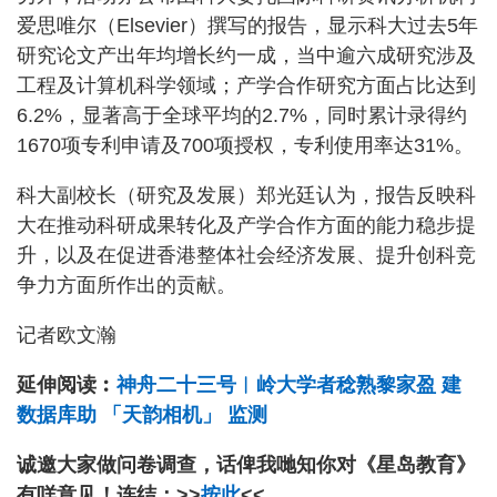
爱思唯尔（Elsevier）撰写的报告，显示科大过去5年
研究论文产出年均增长约一成，当中逾六成研究涉及
工程及计算机科学领域；产学合作研究方面占比达到
6.2%，显著高于全球平均的2.7%，同时累计录得约
1670项专利申请及700项授权，专利使用率达31%。
科大副校长（研究及发展）郑光廷认为，报告反映科
大在推动科研成果转化及产学合作方面的能力稳步提
升，以及在促进香港整体社会经济发展、提升创科竞
争力方面所作出的贡献。
记者欧文瀚
延伸阅读︰
神舟二十三号︱岭大学者稔熟黎家盈 建
数据库助 「天韵相机」 监测
诚邀大家做问卷调查，话俾我哋知你对《星岛教育》
有咩意见！连结：>>
按此
<<