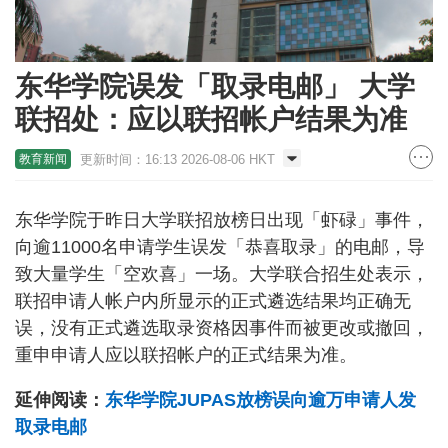
东华学院误发「取录电邮」 大学
联招处：应以联招帐户结果为准
更新时间：16:13 2026-08-06 HKT
教育新闻
东华学院于昨日大学联招放榜日出现「虾碌」事件，
向逾11000名申请学生误发「恭喜取录」的电邮，导
致大量学生「空欢喜」一场。大学联合招生处表示，
联招申请人帐户内所显示的正式遴选结果均正确无
误，没有正式遴选取录资格因事件而被更改或撤回，
重申申请人应以联招帐户的正式结果为准。
延伸阅读：
东华学院JUPAS放榜误向逾万申请人发
取录电邮