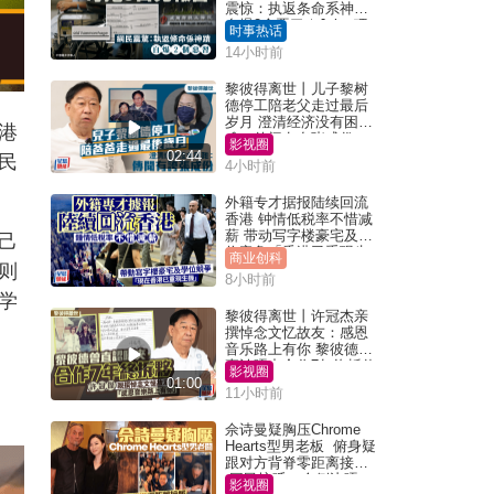
震惊：执返条命系神迹
自爆2个恶习｜Juicy叮
时事热话
14小时前
黎彼得离世丨儿子黎树
德停工陪老父走过最后
岁月 澄清经济没有困
港
难：传闻有夸张成份
影视圈
02:44
民
4小时前
外籍专才据报陆续回流
香港 钟情低税率不惜减
薪 带动写字楼豪宅及学
己
位竞争「香港已重现生
商业创科
则
机」
8小时前
学
黎彼得离世丨许冠杰亲
撰悼念文忆故友：感恩
音乐路上有你 黎彼德曾
直认唔夹合作7年终拆伙
影视圈
01:00
11小时前
佘诗曼疑胸压Chrome
Hearts型男老板 俯身疑
跟对方背脊零距离接触
网民惊呼：企侧边唔
影视圈