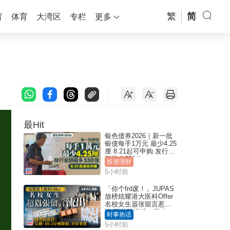
繁
简
育
体育
大湾区
专栏
更多
最Hit
银色债券2026｜新一批
银债每手1万元 最少4.25
厘 8.21起可申购 发行金
额最多550亿
投资理财
5小时前
「你个frd废！」JUPAS
放榜炫耀港大医科Offer
名校女生嚣张留言惹众
怒 医学院澄清：宣称
时事热话
「40.5分获录取」不符事
5小时前
实｜Juicy叮