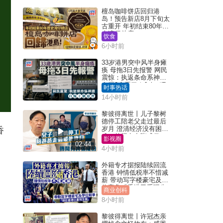
檀岛咖啡饼店回归港
岛！预告新店8月下旬太
古重开 年初结束80年历
史湾仔总店
饮食
6小时前
33岁港男突中风半身瘫
痪 母拖3日先报警 网民
震惊：执返条命系神迹
自爆2个恶习｜Juicy叮
时事热话
14小时前
黎彼得离世丨儿子黎树
德停工陪老父走过最后
岁月 澄清经济没有困
香
难：传闻有夸张成份
影视圈
02:44
4小时前
外籍专才据报陆续回流
香港 钟情低税率不惜减
薪 带动写字楼豪宅及学
位竞争「香港已重现生
商业创科
机」
8小时前
黎彼得离世丨许冠杰亲