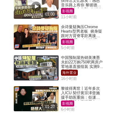
撰悼念文忆故友：感恩
音乐路上有你 黎彼德曾
直认唔夹合作7年终拆伙
影视圈
01:00
11小时前
佘诗曼疑胸压Chrome
Hearts型男老板 俯身疑
跟对方背脊零距离接触
网民惊呼：企侧边唔
影视圈
得？
5小时前
中国预制屋热销美澳墨
夫妇22万购750呎两房户
零地基直接组装 实测9个
月激赞
海外置业
16小时前
黎彼得离世丨近年多次
入ICU 契仔黄宗泽曾施
援手助医重病：佢潇洒
一生唔想大家唔开心
影视圈
01:23
6小时前