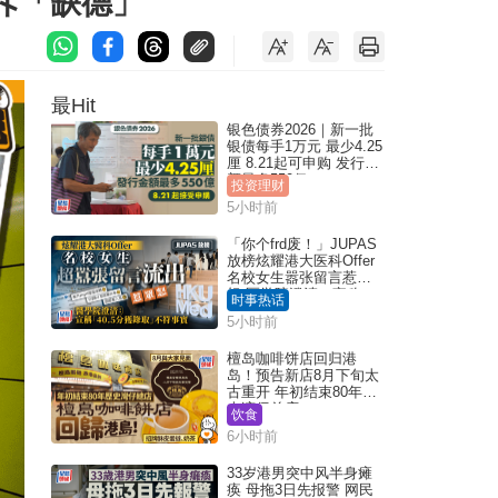
民斥「缺德」
最Hit
银色债券2026｜新一批
银债每手1万元 最少4.25
厘 8.21起可申购 发行金
额最多550亿
投资理财
5小时前
「你个frd废！」JUPAS
放榜炫耀港大医科Offer
名校女生嚣张留言惹众
怒 医学院澄清：宣称
时事热话
「40.5分获录取」不符事
5小时前
实｜Juicy叮
檀岛咖啡饼店回归港
岛！预告新店8月下旬太
古重开 年初结束80年历
史湾仔总店
饮食
6小时前
33岁港男突中风半身瘫
痪 母拖3日先报警 网民