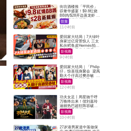
街坊酒楼推「平民价」
叹奢华盛宴！$9.8红烧
BB鸽/$28开边蒸龙虾 3
大晚餐超值优惠
饮食
11小时前
爱回家大结局｜7大绿叶
身家过亿背景惊人 三太
私伙鳄鱼皮Hermès拍剧
苏姐原来是半山楼后
影视圈
9小时前
爱回家大结局｜「Philip
仔」惊喜现身聚会 梁禹
勤大个仔高过樊亦敏 超
乖黐实林淑敏许家杰
影视圈
12小时前
功夫女足丨周星驰千呼
万唤终出来！偕刘嘉玲
迪丽热巴超狂阵容破天
荒现身香港谢票
影视圈
10小时前
27岁港男家道中落做保