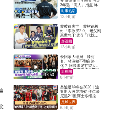
安 惨遭旧同学嘲笑 挨足
3年遇「高人」指点 终辞
职宣告「转做一事」｜
时事热话
Juicy叮
13小时前
黎彼得离世丨黎树德被
封「李泳汉2.0」 老父刚
离世急于澄清「代找卡
数」传闻惹人反感
影视圈
13小时前
爱回家大结局｜滕丽
名、林淑敏不和白热
化？ 阿滕眼尾冇望大小
姐一眼 商场直播零互动
影视圈
18:50
8小时前
奥迪足球峰会2026｜迪
自
亚斯入波显功架 拜仁慕
尼黑2:1胜阿士东维拉
足球世界
概念
6小时前