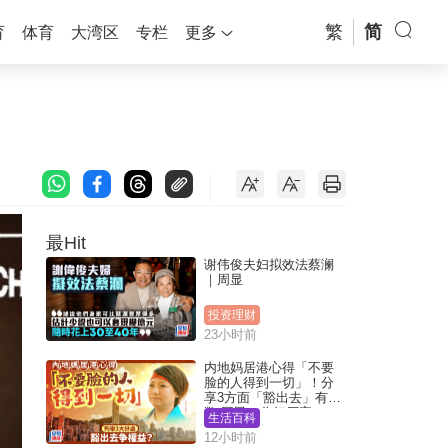
繁
简
育
体育
大湾区
专栏
更多
最Hit
谢伟俊夫妇拟效法蔡澜
｜周显
投资理财
23小时前
内地妈居港心得「不要
脸的人得到一切」！分
享3方面「豁出去」有著
数 网民：你好厉害
生活百科
12小时前