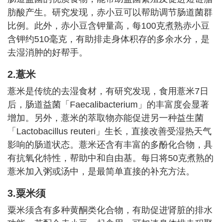
肪酸产生。研究发现，赤小豆可以帮助调节肠道菌群
比例。此外，赤小豆含钾量高，每100克煮熟赤小豆
含钾约510毫克，有助排走身体积存的多余水分，是
去湿消肿的好帮手。
2.薏米
薏米是传统的去湿食材，有研究发现，食用薏米7日
后，肠道益菌「Faecalibacterium」的丰富度会显著
增加。另外，薏米的萃取物亦能促进另一种益生菌
「Lactobacillus reuteri」生长，直接改善受湿热天气
影响的肠道状态。薏米还含有丰富的多酚化合物，具
有抗氧化特性，帮助中和自由基。每日将50克煮熟的
薏米加入粥或汤中，是最简单直接的补充方法。
3.粟米须
粟米须含有多种黄酮类化合物，有助促进肾脏的排水