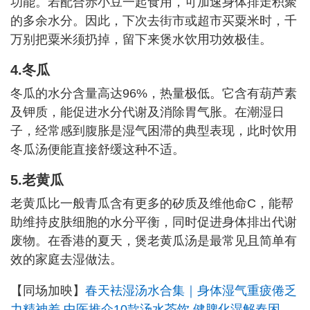
功能。若配合赤小豆一起食用，可加速身体排走积聚
的多余水分。因此，下次去街市或超市买粟米时，千
万别把粟米须扔掉，留下来煲水饮用功效极佳。
4.冬瓜
冬瓜的水分含量高达96%，热量极低。它含有葫芦素
及钾质，能促进水分代谢及消除胃气胀。在潮湿日
子，经常感到腹胀是湿气困滞的典型表现，此时饮用
冬瓜汤便能直接舒缓这种不适。
5.老黄瓜
老黄瓜比一般青瓜含有更多的矽质及维他命C，能帮
助维持皮肤细胞的水分平衡，同时促进身体排出代谢
废物。在香港的夏天，煲老黄瓜汤是最常见且简单有
效的家庭去湿做法。
【同场加映】
春天袪湿汤水合集｜身体湿气重疲倦乏
力精神差 中医推介10款汤水茶饮 健脾化湿解春困