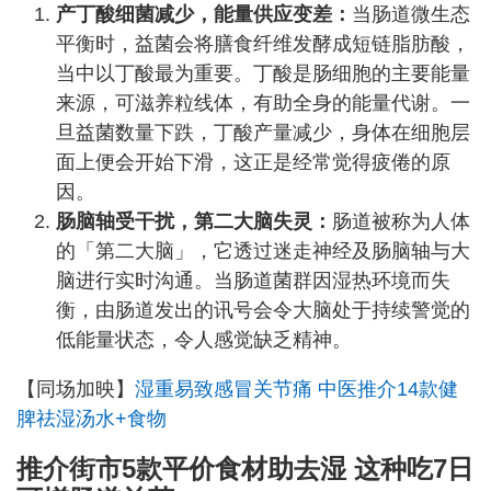
产丁酸细菌减少，能量供应变差：
当肠道微生态
平衡时，益菌会将膳食纤维发酵成短链脂肪酸，
当中以丁酸最为重要。丁酸是肠细胞的主要能量
来源，可滋养粒线体，有助全身的能量代谢。一
旦益菌数量下跌，丁酸产量减少，身体在细胞层
面上便会开始下滑，这正是经常觉得疲倦的原
因。
肠脑轴受干扰，第二大脑失灵：
肠道被称为人体
的「第二大脑」，它透过迷走神经及肠脑轴与大
脑进行实时沟通。当肠道菌群因湿热环境而失
衡，由肠道发出的讯号会令大脑处于持续警觉的
低能量状态，令人感觉缺乏精神。
【同场加映】
湿重易致感冒关节痛 中医推介14款健
脾祛湿汤水+食物
推介街市5款平价食材助去湿 这种吃7日