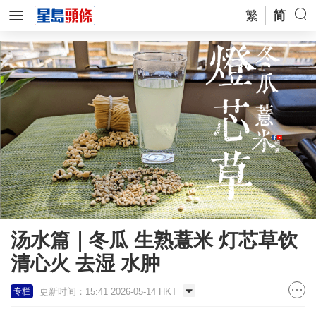
繁
简
汤水篇｜冬瓜 生熟薏米 灯芯草饮
清心火 去湿 水肿
更新时间：15:41 2026-05-14 HKT
专栏