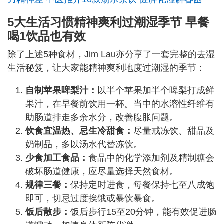
5大生活习惯精神爽利过潮湿季节 早餐
喝1饮品也有效
除了上述5种食材，Jim Lau亦分享了一套完整的去湿
生活秘笈，让大家能精神爽利地度过潮湿的季节：
自制苹果啤梨汁：
以半个苹果加半个啤梨打成鲜
果汁，在早餐前饮用一杯。当中的水溶性纤维有
助肠道排走多余水分，改善腹胀问题。
饮食宜温热、忌生冷甜食：
尽量戒冻饮、甜品及
奶制品，多以汤水代替冻饮。
少食加工食品：
食品中的化学添加剂及精制糖会
破坏肠道健康，应尽量选择天然食材。
规律三餐：
保持定时进食，每餐保持七至八成饱
即可，切忌过度挨饿或暴饮暴食。
饭后散步：
饭后步行15至20分钟，能有效促进肠