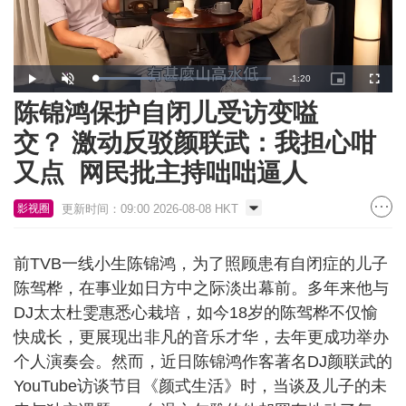
Remaining
-
1:20
Loaded
:
Play
Unmute
Picture-
Fullscr
34.18%
in-
Picture
陈锦鸿保护自闭儿受访变嗌
Time
交？ 激动反驳颜联武：我担心咁
又点 网民批主持咄咄逼人
更新时间：09:00 2026-08-08 HKT
影视圈
前TVB一线小生陈锦鸿，为了照顾患有自闭症的儿子
陈驾桦，在事业如日方中之际淡出幕前。多年来他与
DJ太太杜雯惠悉心栽培，如今18岁的陈驾桦不仅愉
快成长，更展现出非凡的音乐才华，去年更成功举办
个人演奏会。然而，近日陈锦鸿作客著名DJ颜联武的
YouTube访谈节目《颜式生活》时，当谈及儿子的未