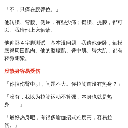
「不，只痛在腰臀位。」
他转腰、弯腰、侧屈，有些少痛；挺腰、提膝，都可
以。我请他上床触诊。
他仰卧４字脚测试，基本没问题。我请他俯卧，触摸
腰臀周围肌肉。他的髂腰肌、臀中肌、臀大肌，都有
轻微绷紧。
没热身容易受伤
「你拉伤臀中肌，问题不大。你拉筋前没有热身？」
「没有，我以为拉筋运动不算强，本身也就是热
身……」
「最好热身吧，有很多瑜伽招式难度高，容易拉
伤。」