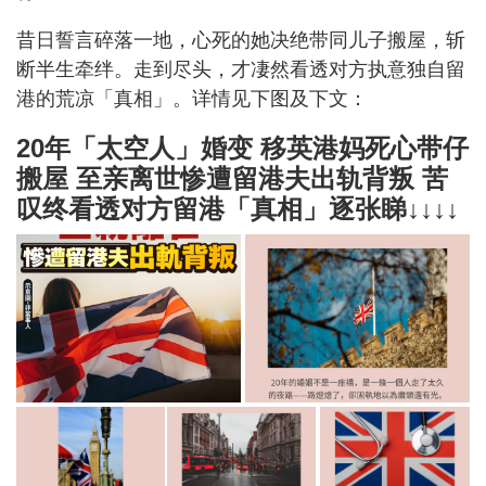
昔日誓言碎落一地，心死的她决绝带同儿子搬屋，斩
断半生牵绊。走到尽头，才凄然看透对方执意独自留
港的荒凉「真相」。详情见下图及下文：
20年「太空人」婚变 移英港妈死心带仔
搬屋 至亲离世惨遭留港夫出轨背叛 苦
叹终看透对方留港「真相」逐张睇↓↓↓↓