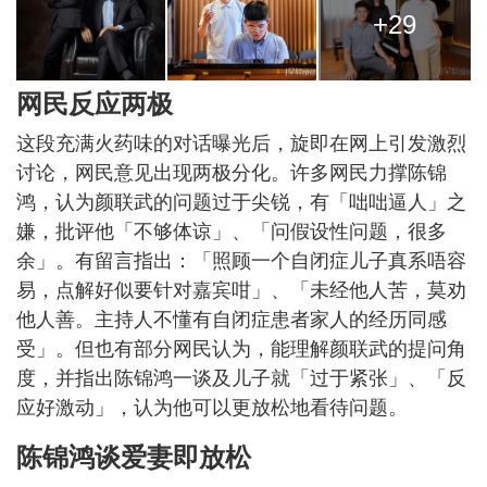
+29
网民反应两极
这段充满火药味的对话曝光后，旋即在网上引发激烈
讨论，网民意见出现两极分化。许多网民力撑陈锦
鸿，认为颜联武的问题过于尖锐，有「咄咄逼人」之
嫌，批评他「不够体谅」、「问假设性问题，很多
余」。有留言指出：「照顾一个自闭症儿子真系唔容
易，点解好似要针对嘉宾咁」、「未经他人苦，莫劝
他人善。主持人不懂有自闭症患者家人的经历同感
受」。但也有部分网民认为，能理解颜联武的提问角
度，并指出陈锦鸿一谈及儿子就「过于紧张」、「反
应好激动」，认为他可以更放松地看待问题。
陈锦鸿谈爱妻即放松