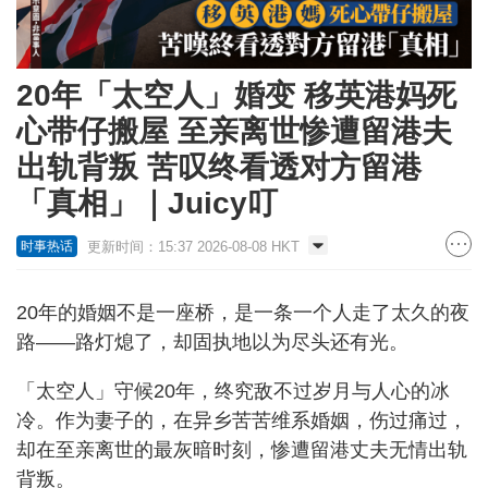
20年「太空人」婚变 移英港妈死
心带仔搬屋 至亲离世惨遭留港夫
出轨背叛 苦叹终看透对方留港
「真相」｜Juicy叮
更新时间：15:37 2026-08-08 HKT
时事热话
20年的婚姻不是一座桥，是一条一个人走了太久的夜
路——路灯熄了，却固执地以为尽头还有光。
「太空人」守候20年，终究敌不过岁月与人心的冰
冷。作为妻子的，在异乡苦苦维系婚姻，伤过痛过，
却在至亲离世的最灰暗时刻，惨遭留港丈夫无情出轨
背叛。