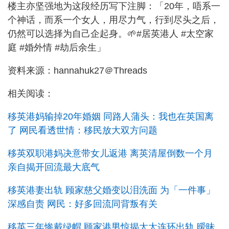
楼主亦坚强地为这段经历写下注脚：「20年，唔系一
个神话，而系一个女人，用尽力气，行到尽头之后，
仍然可以选择为自己企起身。🌱#居英港人 #太空家
庭 #婚外情 #劫后余生」
资料来源：hannahuk27＠Threads
相关阅读：
移英港妈输掉20年婚姻 同路人蒲头：我也在英国离
了 网民看透世情：移民放大双方问题
移英双职港妈决意带女儿返港 离英清屋倒数一个月
亲自揭开回流最大底气
移英港妻出轨 顾家慈父婚变以泪洗面 为「一件事」
深感自责 网民：好多回流同背叛有关
移英三年惨戴绿帽 顾家港男惊揭太太连环出轨 暧昧