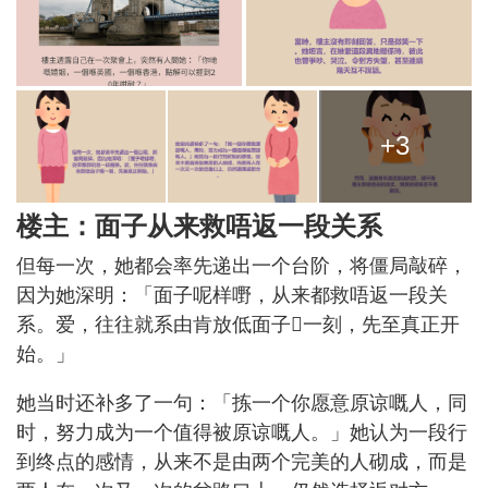
+3
楼主：面子从来救唔返一段关系
但每一次，她都会率先递出一个台阶，将僵局敲碎，
因为她深明：「面子呢样嘢，从来都救唔返一段关
系。爱，往往就系由肯放低面子𠮶一刻，先至真正开
始。」
她当时还补多了一句：「拣一个你愿意原谅嘅人，同
时，努力成为一个值得被原谅嘅人。」她认为一段行
到终点的感情，从来不是由两个完美的人砌成，而是