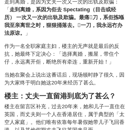
走到离婚，是因为丈夫一次又一次的出轨及欺骗：
「
走到离婚，系因为佢去 Spectating（目击或经
历） 一次又一次的出轨及欺骗。最痛𠮶刀，系佢拣喺
我至亲离世之时，狠狠捅落去。𠮶一刀，我永远冇办
法原谅。
」
作为一名全职家庭主妇，楼主的无声就是最后的反
抗，她最终下定决心：「选择离婚，搬屋，带住个
仔，永远离开佢，断绝所有牵连，重新开始！」
当她在聚会上说出这番话后，现场顿时静了很久，因
为大家终于明白她这20年来经历了甚么。
楼主：丈夫一直留港到底为了甚么？
楼主在留言区补充，过去20年来，她和儿子一直住在
英国，而丈夫则一个人在香港居住，属于典型的「太
空人家庭」。他们唯有依靠每年暑假她带儿子飞回香
港，以及其他假期丈夫飞往英国来见面。