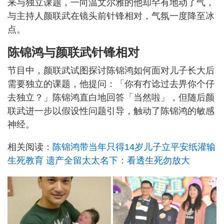
来与独立课题，一向温文尔雅的他却罕有地动了气，
与主持人颜联武在镜头前针锋相对，气氛一度降至冰
点。
陈锦鸿与颜联武针锋相对
节目中，颜联武试图探讨陈锦鸿如何面对儿子长大后
需要独立的课题，他提问：「你有冇谂过去畀你个仔
去独立？」陈锦鸿直白地回答「当然啦」，但随后颜
联武进一步以假设性问题引导，触动了陈锦鸿的敏感
神经。
相关阅读：
陈锦鸿带当年只得14岁儿子立平安纸灌输
生死教育 遗产全留太太名下：看透生死勿放大