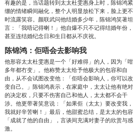
有趣的是，当话题转到太太杜雯惠身上时，陈锦鸿紧
绷的情绪瞬间融化，整个人明显放松下来，脸上更不
时流露笑容。颜联武问他结婚多少年，陈锦鸿笑著坦
言：「我唔记得喇！」他自爆不只不记得结婚年份，
甚至连结婚纪念日和生日都从不庆祝。
陈锦鸿：佢唔会去影响我
他形容太太杜雯惠是一个「好难得」的人，因为「咁
多年都冇变」。他称赞太太给予他极大的包容和自
由，从不会试图改变他：「佢唔会影响人，你可以改
变自己。」陈锦鸿表示，在家庭中，太太让他有绝对
的决定权，只要不伤害自己和他人，太太都不会干
涉。他更带著笑意说：「如果佢（太太）要改变我，
我就好辛苦喇！」最后，他甜蜜总结，是太太的包容
「成就了他的自由」，言谈间充满对妻子的欣赏与感
激。