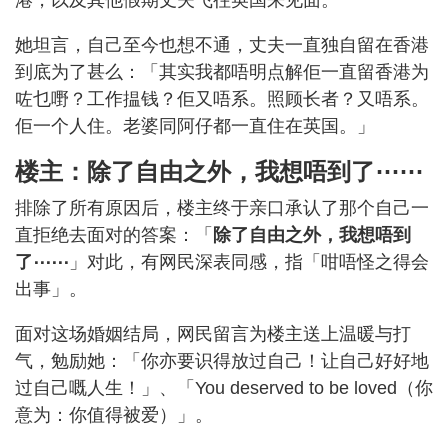
她坦言，自己至今也想不通，丈夫一直独自留在香港
到底为了甚么：「其实我都唔明点解佢一直留香港为
咗乜嘢？工作揾钱？佢又唔系。照顾长者？又唔系。
佢一个人住。老婆同阿仔都一直住在英国。」
楼主：除了自由之外，我想唔到了⋯⋯
排除了所有原因后，楼主终于亲口承认了那个自己一
直拒绝去面对的答案：「
除了自由之外，我想唔到
了⋯⋯
」对此，有网民深表同感，指「咁唔怪之得会
出事」。
面对这场婚姻结局，网民留言为楼主送上温暖与打
气，勉励她：「你亦要识得放过自己！让自己好好地
过自己嘅人生！」、「You deserved to be loved（你
意为：你值得被爱）」。