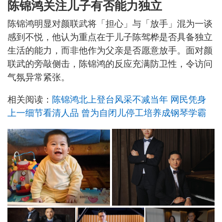
陈锦鸿关注儿子有否能力独立
陈锦鸿明显对颜联武将「担心」与「放手」混为一谈
感到不悦，他认为重点在于儿子陈驾桦是否具备独立
生活的能力，而非他作为父亲是否愿意放手。面对颜
联武的旁敲侧击，陈锦鸿的反应充满防卫性，令访问
气氛异常紧张。
相关阅读：
陈锦鸿北上登台风采不减当年 网民凭身
上一细节看清人品 曾为自闭儿停工培养成钢琴学霸