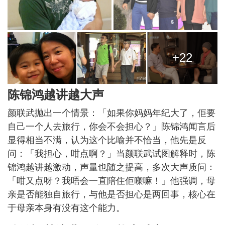
+22
陈锦鸿越讲越大声
颜联武抛出一个情景：「如果你妈妈年纪大了，佢要
自己一个人去旅行，你会不会担心？」陈锦鸿闻言后
显得相当不满，认为这个比喻并不恰当，他先是反
问：「我担心，咁点啊？」当颜联武试图解释时，陈
锦鸿越讲越激动，声量也随之提高，多次大声质问：
「咁又点呀？我唔会一直陪住佢㗎嘛！」他强调，母
亲是否能独自旅行，与他是否担心是两回事，核心在
于母亲本身有没有这个能力。