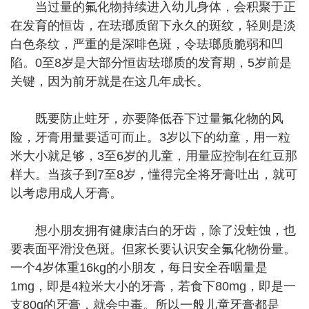
当过量的氟化物持续进入幼儿身体，会积聚于正
在发育的恒齿，在珐瑯质留下永久的斑纹，轻则是淡
白色条纹，严重的是深啡色斑，令珐瑯质脆弱和凹
陷。0至8岁是大部分恒齿珐瑯质的发育期，5岁前是
关键，因为前牙就是在这几年成长。
既要防止蛀牙，亦要降低吞下过量氟化物的风
险，牙膏用量要适可而止。3岁以下的幼童，用一粒
米大小就足够，3至6岁的儿童，用量应控制在红豆那
样大。当孩子到7至8岁，懂得完全将牙膏吐出，就可
以考虑用成人牙膏。
想小朋友拥有健康洁白的牙齿，除了没蛀蚀，也
要表面平滑没色斑。但家长要认识安全氟化物份量。
一个4岁体重16kg的小朋友，每日安全吞咽量是
1mg，即是4粒米大小的牙膏，若食下80mg，即是一
支80g的牙膏，就会中毒。所以一般儿童牙膏都是