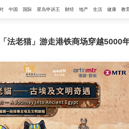
时
中国
国际
星岛申诉王
财经
地产
生活
健康
教
联「法老猫」游走港铁商场穿越5000年 | 