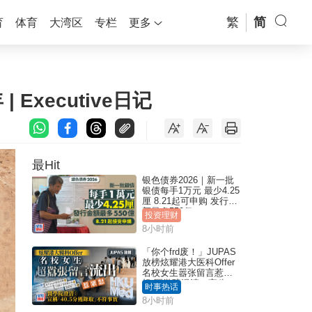
繁
简
育
体育
大湾区
专栏
更多
Executive日记
最Hit
银色债券2026｜新一批
银债每手1万元 最少4.25
厘 8.21起可申购 发行金
额最多550亿
投资理财
8小时前
「你个frd废！」JUPAS
放榜炫耀港大医科Offer
名校女生嚣张留言惹众
怒 医学院澄清：宣称
时事热话
「40.5分获录取」不符事
8小时前
实｜Juicy叮