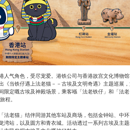
人气角色，受尽宠爱。港铁公司与香港故宫文化博物馆
出《当铁仔遇上法老猫－－古埃及文明奇遇》主题巡展，
间限定嘅古埃及神殿场景，乘客喺「法老铁仔」和「法老
索旅程。
法老猫」结伴同游其他车站及商场，包括金钟站、中环
龙湾站，以及圆方和青衣城。活动透过一系列古埃及主题