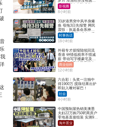
岁月 澄清经济没有困
乐
难：传闻有夸张成份
影视圈
02:44
打
8小时前
破
33岁港男突中风半身瘫
痪 母拖3日先报警 网民
震惊：执返条命系神迹
自爆2个恶习｜Juicy叮
时事热话
音
18小时前
乐
外籍专才据报陆续回流
香港 钟情低税率不惜减
，我
薪 带动写字楼豪宅及学
位竞争「香港已重现生
洋
商业创科
机」
12小时前
六合彩︱头奖一注独中
得1900万 搅珠结果出炉
这
即刻入嚟对冧巴！
社会
正
4小时前
中国预制屋热销美澳墨
夫妇22万购750呎两房户
零地基直接组装 实测9个
月激赞
海外置业