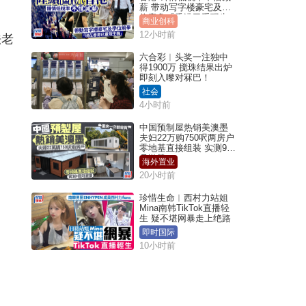
薪 带动写字楼豪宅及学
位竞争「香港已重现生
商业创科
机」
12小时前
法老
六合彩︱头奖一注独中
得1900万 搅珠结果出炉
即刻入嚟对冧巴！
社会
4小时前
中国预制屋热销美澳墨
夫妇22万购750呎两房户
零地基直接组装 实测9个
月激赞
海外置业
20小时前
珍惜生命︱西村力站姐
Mina南韩TikTok直播轻
生 疑不堪网暴走上绝路
即时国际
10小时前