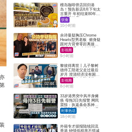
檀岛咖啡饼店回归港
岛！预告新店8月下旬太
古重开 年初结束80年历
史湾仔总店
饮食
10小时前
佘诗曼疑胸压Chrome
Hearts型男老板 俯身疑
跟对方背脊零距离接触
网民惊呼：企侧边唔
影视圈
得？
9小时前
黎彼得离世丨儿子黎树
德停工陪老父走过最后
岁月 澄清经济没有困
亦
难：传闻有夸张成份
影视圈
02:44
第
8小时前
33岁港男突中风半身瘫
痪 母拖3日先报警 网民
震惊：执返条命系神迹
自爆2个恶习｜Juicy叮
时事热话
18小时前
装
外籍专才据报陆续回流
香港 钟情低税率不惜减