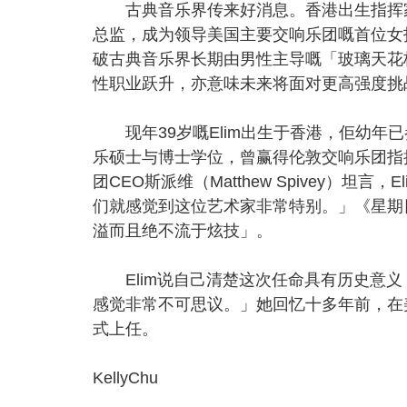
古典音乐界传来好消息。香港出生指挥家陈以
总监，成为领导美国主要交响乐团嘅首位女
破古典音乐界长期由男性主导嘅「玻璃天花板
性职业跃升，亦意味未来将面对更高强度挑
现年39岁嘅Elim出生于香港，佢幼年
乐硕士与博士学位，曾赢得伦敦交响乐团指
团CEO斯派维（Matthew Spivey）
们就感觉到这位艺术家非常特别。」《星期
溢而且绝不流于炫技」。
Elim说自己清楚这次任命具有历史意义
感觉非常不可思议。」她回忆十多年前，在
式上任。
KellyChu