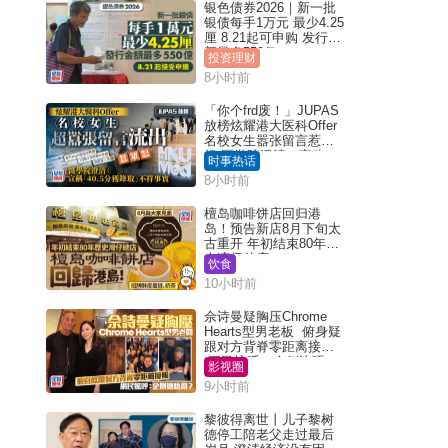
银色债券2026｜新一批
银债每手1万元 最少4.25
厘 8.21起可申购 发行金
额最多550亿
投资理财
8小时前
「你个frd废！」JUPAS
放榜炫耀港大医科Offer
名校女生嚣张留言惹众
怒 医学院澄清：宣称
时事热话
「40.5分获录取」不符事
8小时前
实｜Juicy叮
檀岛咖啡饼店回归港
岛！预告新店8月下旬太
古重开 年初结束80年历
史湾仔总店
饮食
10小时前
佘诗曼疑胸压Chrome
Hearts型男老板 俯身疑
跟对方背脊零距离接触
网民惊呼：企侧边唔
影视圈
得？
9小时前
黎彼得离世丨儿子黎树
德停工陪老父走过最后