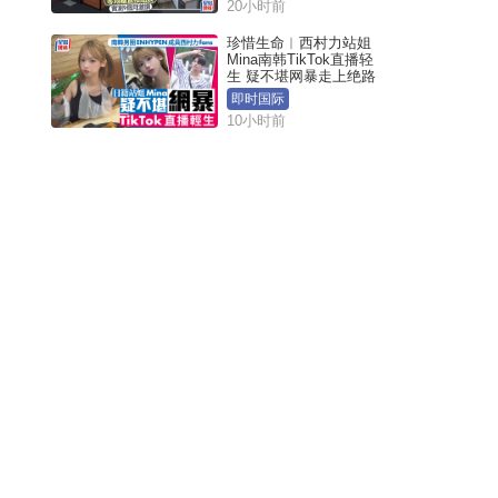
20小时前
珍惜生命︱西村力站姐
Mina南韩TikTok直播轻
生 疑不堪网暴走上绝路
即时国际
10小时前