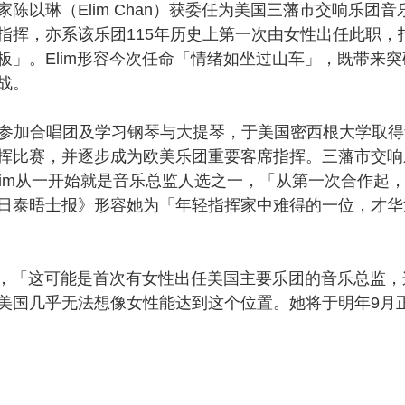
琳（Elim Chan）获委任为美国三藩市交响乐团音
指挥，亦系该乐团115年历史上第一次由女性出任此职，
」。Elim形容今次任命「情绪如坐过山车」，既带来突
战。
已参加合唱团及学习钢琴与大提琴，于美国密西根大学取得
挥比赛，并逐步成为欧美乐团重要客席指挥。三藩市交响
坦言，Elim从一开始就是音乐总监人选之一，「从第一次合作起
日泰晤士报》形容她为「年轻指挥家中难得的一位，才华
，「这可能是首次有女性出任美国主要乐团的音乐总监，
美国几乎无法想像女性能达到这个位置。她将于明年9月