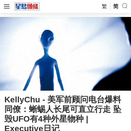
繁
简
KellyChu - 美军前顾问电台爆料
同僚：蜥蜴人长尾可直立行走 坠
毁UFO有4种外星物种 |
Executive日记