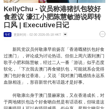
KellyChu - 议员称港猪扒包较好
食惹议 濠江小肥陈慧敏游说即转
口风 | Executive日记
更新时间：02:00 2026-05-18 HKT
专栏
新民党议员何敬康早前扬言「香港嘅猪扒包好食
过澳门」，评论成为讨论热话。但佢上周六遇到澳门
歌手小肥和陈慧敏，经过二人一番「游说」似乎态度
软化，「下次我去澳门再食猪扒包，可能就系会觉得
澳门包好食过香港。」又说「我对澳门嘅感情永远系
血脉相连」，形容新世代有话题才是好事。
何敬康出身于澳门显赫家族，又在香港成长，对
于两地猪扒包边个好食啲自然是有话语权，但味道这
回事唔同人可以有唔同感受。佢分享，星期六睇完方