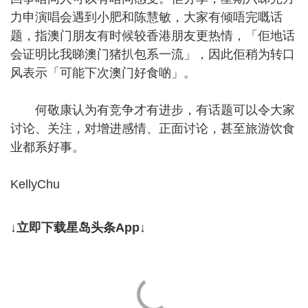
力申演唱会遇到小肥和陈慧敏，大家有倾唔完嘅话
题，指澳门朋友有时候较香港朋友更热情，「佢地话
会证明比我睇澳门猪扒包系一流」，因此佢稍为转口
风表示「可能下次澳门好食啲」。
何敬康认为有竞争才有进步，有话题可以令大家
讨论、关注，对增进感情、正面讨论，甚至旅游饮食
业都系好事。
KellyChu
↓立即下载星岛头条App↓