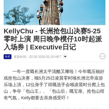
KellyChu - 长洲抢包山决赛5‧25
零时上演 周日晚争櫈仔10时起派
入场券 | Executive日记
更新时间：02:00 2026-05-19 HKT
专栏
一年一度嘅长洲太平清醮又嚟啦！今年嘅压轴好
戏抢包山决赛，喺5月25日凌晨零时喺长洲北帝庙游
乐场上演，12位身手了得嘅选手会喺凌晨时分爬上包
山，争夺「包山王」、「包山后」嘅宝座。抢包山咁
有气氛，Kelly都要去亲身感受吓！