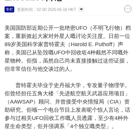
更新时间：02:00 2026-05-18 HKT
专栏
美国国防部近期公开一批绝密UFO（不明飞行物）档
案，重新掀起大家对外星人嘅讨论关注度。日前一位
89岁美国科学家普特霍夫（Harold E. Puthoff）声
称，美国已从坠毁嘅UFO中回收咗4种截然不同嘅外
星物种。佢指，虽然自己尚未直接接触过这些证据，
但非常信任与他交谈过的人。
普特霍夫毕业于史丹福大学，专攻量子物理学。
佢曾经担任五角大楼「先进航空航天武器应用项目」
（AAWSAP）顾问、并曾接受中央情报局（CIA）资
助研究。佢喺一个电台节目上发表呢个惊人言论，话
参与过相关UFO回收工作嘅人员透露，至少有4种外
星生命类型，佢并强调系「4个独立嘅类型」。