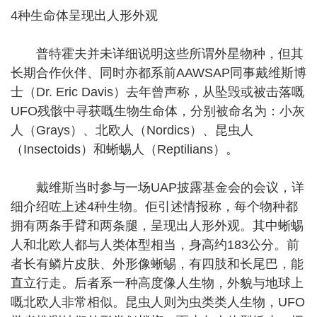
4种生命体呈现出人形外观
普特霍夫并未详细说明这些所谓外星物种，但其
长期合作伙伴、同时亦都系前AAWSAP同事戴维斯博
士（Dr. Eric Davis）去年曾声称，从坠毁或被击落嘅
UFO残骸中寻获嘅生物生命体，分别被命名为：小灰
人（Grays）、北欧人（Nordics）、昆虫人
（Insectoids）和蜥蜴人（Reptilians）。
戴维斯当时参与一场UAP披露基金会的会议，详
细介绍咗上述4种生物。佢引述情报称，每个物种都
拥有两条手臂和两条腿，呈现出人形外观。其中蜥蜴
人和北欧人都与人类体型相当，身高约183公分。前
者长有鳞片皮肤、外形像蜥蜴，有四肢和长尾巴，能
直立行走。后者系一种高度像人生物，外貌与地球上
嘅北欧人非常相似。昆虫人则为虫类类人生物，UFO