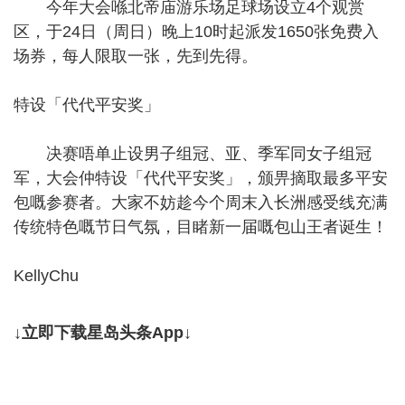
今年大会喺北帝庙游乐场足球场设立4个观赏
区，于24日（周日）晚上10时起派发1650张免费入
场券，每人限取一张，先到先得。
特设「代代平安奖」
决赛唔单止设男子组冠、亚、季军同女子组冠
军，大会仲特设「代代平安奖」，颁畀摘取最多平安
包嘅参赛者。大家不妨趁今个周末入长洲感受线充满
传统特色嘅节日气氛，目睹新一届嘅包山王者诞生！
KellyChu
↓立即下载星岛头条App↓