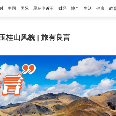
时
中国
国际
星岛申诉王
财经
地产
生活
健康
教
玉桂山风貌 | 旅有良言