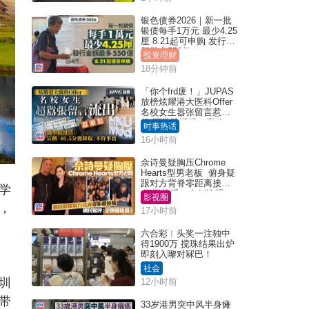
银色债券2026｜新一批
银债每手1万元 最少4.25
厘 8.21起可申购 发行金
额最多550亿
投资理财
18分钟前
「你个frd废！」JUPAS
放榜炫耀港大医科Offer
名校女生嚣张留言惹众
怒 医学院澄清：宣称
时事热话
「40.5分获录取」不符事
16小时前
实｜Juicy叮
佘诗曼疑胸压Chrome
Hearts型男老板 俯身疑
跟对方背脊零距离接触
学
网民惊呼：企侧边唔
影视圈
得？
，
17小时前
六合彩︱头奖一注独中
得1900万 搅珠结果出炉
即刻入嚟对冧巴！
社会
圳
12小时前
带
33岁港男突中风半身瘫