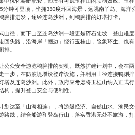
中优化游艇配套，却没有考虑玉桂山的联动效应。玉桂
45分钟可登顶，坐拥360度环回海景，远眺南丫岛、海洋
鸭脷排进发，途经连岛沙洲，到鸭脷排的灯塔打卡。
山径，而下山至连岛沙洲一段更是碎石陡坡，登山难度
走回头路，沿海岸「捆边」绕行玉桂山，险象环生。也有
脷排。
公众安全游览鸭脷排的契机。既然扩建计划中，会在两
走一步，在防波堤增设登岸设施，并利用山径连接鸭脷排
灯塔及连岛沙洲。此外，政府应考虑将玉桂山纳入正式行
结构，提升登山安全与便利性。
划达至「山海相连」，将游艇经济、自然山水、渔民文
游路线，结合船游和登岛行山，落实香港无处不旅游，打