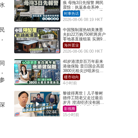
痪 母拖3日先报警 网民
水
震惊：执返条命系神迹
自爆2个恶习｜Juicy叮
时事热话
2026-08-06 08:19 HKT
民
中国预制屋热销美澳墨
夫妇22万购750呎两房户
，
零地基直接组装 实测9个
月激赞
海外置业
2026-08-06 06:00 HKT
40岁港漂弃百万年薪来
同
港做保险 昔日国企高层
，
3800元租尖沙咀床位｜
租盘Million
楼市动向
参
4小时前
黎彼得离世丨儿子黎树
德停工陪老父走过最后
岁月 澄清经济没有困
深
难：传闻有夸张成份
影视圈
02:44
15小时前