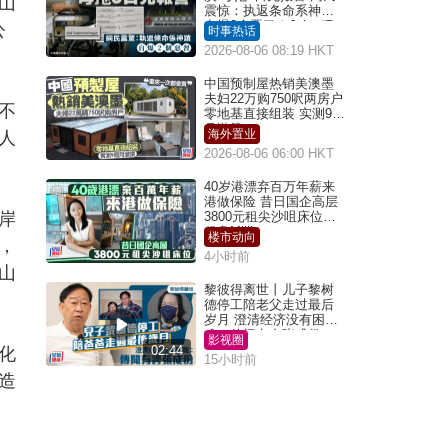
山
震惊：执返条命系神迹
自爆2个恶习｜Juicy叮
公
时事热话
2026-08-06 08:19 HKT
中国预制屋热销美澳墨
夫妇22万购750呎两房户
不
零地基直接组装 实测9个
月激赞
海外置业
人
2026-08-06 06:00 HKT
40岁港漂弃百万年薪来
港做保险 昔日国企高层
岸
3800元租尖沙咀床位｜
租盘Million
楼市动向
，
4小时前
山
黎彼得离世丨儿子黎树
德停工陪老父走过最后
岁月 澄清经济没有困
难：传闻有夸张成份
影视圈
02:44
化
15小时前
造