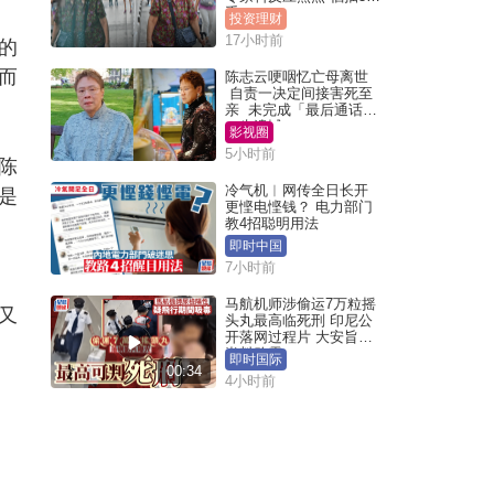
手
投资理财
17小时前
的
而
陈志云哽咽忆亡母离世
自责一决定间接害死至
亲 未完成「最后通话」
一生遗憾
影视圈
5小时前
陈
冷气机︱网传全日长开
是
更悭电悭钱？ 电力部门
教4招聪明用法
即时中国
7小时前
马航机师涉偷运7万粒摇
又
头丸最高临死刑 印尼公
开落网过程片 大安旨意
岂料败露
即时国际
00:34
4小时前