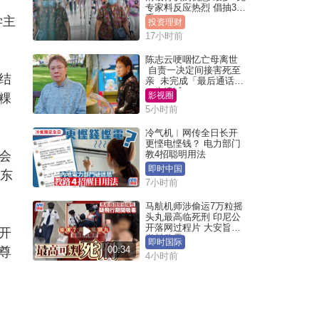
专家料反应热烈 倡抽30
手
学主
投资理财
17小时前
陈志云哽咽忆亡母离世
自责一决定间接害死至
结
亲 未完成「最后通话」
一生遗憾
影视圈
粿
5小时前
冷气机︱网传全日长开
更悭电悭钱？ 电力部门
会
教4招聪明用法
即时中国
瞰东
7小时前
马航机师涉偷运7万粒摇
头丸最高临死刑 印尼公
开落网过程片 大安旨意
开
岂料败露
即时国际
00:34
尊
4小时前