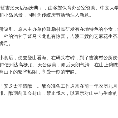
华暨吉澳天后诞庆典」，由乡郊保育办公室资助、中文大
和小岛风景，同时为传统庆节活动注入新意。
吸引。原来主办单位鼓励村民研发有在地特色的小食，
一档的油甘子酱马卡龙也有惊喜，吉澳二嫂的芝麻花生茶
满足。
食后，便去登山看海。在码头右转，到了吉澳村公所便
分钟便到达高栅顶。天公做美，雨后天朗气清，在山上俯
离山下的繁华热闹，享受一刻的宁静。
安龙太平清醮」。醮会准备工作通常在前一年农历九月
排。醮期前又会封山，禁止伐木，以表示对山林与生命的