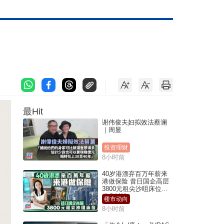
最Hit
谢伟俊夫妇拟效法蔡澜
｜周显
投资理财
8小时前
40岁港漂弃百万年薪来
港做保险 昔日国企高层
3800元租尖沙咀床位｜
租盘Million
楼市动向
8小时前