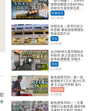
「你个frd废！」JUPAS
放榜炫耀港大医科Offer
名校女生嚣张留言惹众
怒 医学院澄清：宣称
时事热话
「40.5分获录取」不符事
20小时前
实｜Juicy叮
珍惜生命｜荃湾15岁少
年堕楼 事前曾报警预告
昏迷送院不治
突发
5小时前
尖沙咀H8大厦升降机全
停前传 新义安成员与女
友争执遭驱逐 涉拖马刑
毁被捕 警另通缉4男
突发
01:07
6小时前
，
银色债券2026｜新一批
银债每手1万元 最少4.25
厘 8.21起可申购 发行金
额最多550亿
投资理财
层
4小时前
令
银色债券2026｜一文看
清银行认购优惠 最多8免
专家料反应热烈 倡抽30