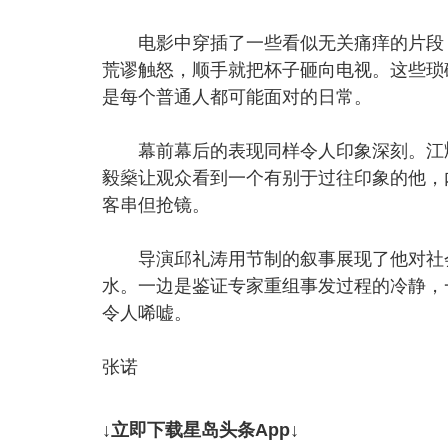
电影中穿插了一些看似无关痛痒的片段，
荒谬触怒，顺手就把杯子砸向电视。这些琐
是每个普通人都可能面对的日常。
幕前幕后的表现同样令人印象深刻。江
毅燊让观众看到一个有别于过往印象的他，
客串但抢镜。
导演邱礼涛用节制的叙事展现了他对社会
水。一边是鉴证专家重组事发过程的冷静，
令人唏嘘。
张诺
↓立即下载星岛头条App↓