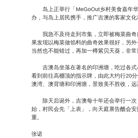
岛上正举行「MeGoOut乡村美食嘉年
办，与岛上居民携手，推广吉澳的客家文化
我急不及待走到市集，立即被梅菜曲奇所
果发现以梅菜做馅料的曲奇效果很好，另外
当然也不能错过，再加一樽紫贝天葵，非常
吉澳岛坐落在著名的印洲塘，吃过各式小
看到前往高棚顶的指示牌，由此大约行20
澳湾、澳背塘和印洲塘，景致美不胜收，远
除天后诞外，吉澳每十年还会举行一次「
始，村民会先「上表」，向天庭禀告醮会安
重。
张诺