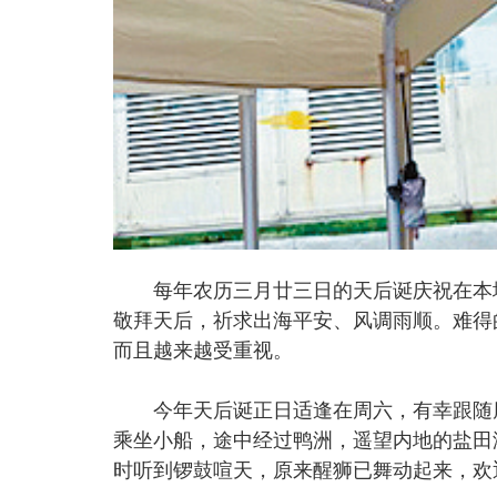
每年农历三月廿三日的天后诞庆祝在本地
敬拜天后，祈求出海平安、风调雨顺。难得
而且越来越受重视。
今年天后诞正日适逢在周六，有幸跟随朋
乘坐小船，途中经过鸭洲，遥望内地的盐田
时听到锣鼓喧天，原来醒狮已舞动起来，欢