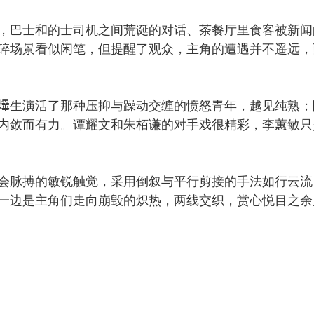
巴士和的士司机之间荒诞的对话、茶餐厅里食客被新闻
碎场景看似闲笔，但提醒了观众，主角的遭遇并不遥远，
生演活了那种压抑与躁动交缠的愤怒青年，越见纯熟；
内敛而有力。谭耀文和朱栢谦的对手戏很精彩，李蕙敏只
脉搏的敏锐触觉，采用倒叙与平行剪接的手法如行云流
一边是主角们走向崩毁的炽热，两线交织，赏心悦目之余