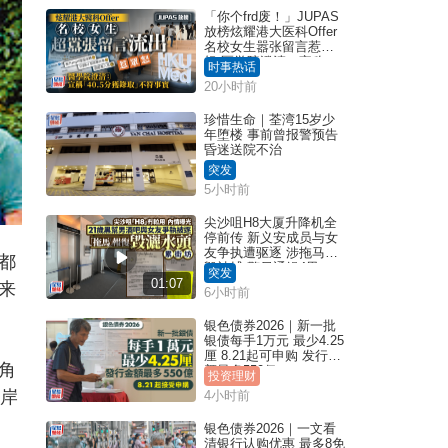
「你个frd废！」JUPAS
放榜炫耀港大医科Offer
名校女生嚣张留言惹众
怒 医学院澄清：宣称
时事热话
「40.5分获录取」不符事
20小时前
实｜Juicy叮
珍惜生命｜荃湾15岁少
年堕楼 事前曾报警预告
昏迷送院不治
突发
5小时前
尖沙咀H8大厦升降机全
停前传 新义安成员与女
友争执遭驱逐 涉拖马刑
都
毁被捕 警另通缉4男
突发
01:07
来
6小时前
银色债券2026｜新一批
银债每手1万元 最少4.25
厘 8.21起可申购 发行金
角
额最多550亿
投资理财
上岸
4小时前
银色债券2026｜一文看
清银行认购优惠 最多8免