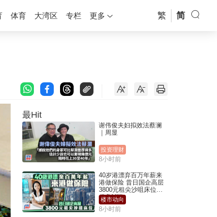
繁
简
育
体育
大湾区
专栏
更多
最Hit
谢伟俊夫妇拟效法蔡澜
｜周显
投资理财
8小时前
40岁港漂弃百万年薪来
港做保险 昔日国企高层
3800元租尖沙咀床位｜
租盘Million
楼市动向
8小时前