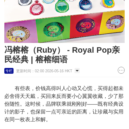
冯榕榕（Ruby） - Royal Pop亲
民经典 | 榕榕细语
更新时间：02:00 2026-05-16 HKT
专栏
有些表，价钱高得叫人心动又心慌，买得起都未
必舍得天天戴，买回来反而要小心翼翼收藏，少了那
份随性。这时候，品牌联乘就刚刚好——既有经典设
计的影子，也保留一点可亲近的距离，让珍藏与实用
在同一枚表上和解。