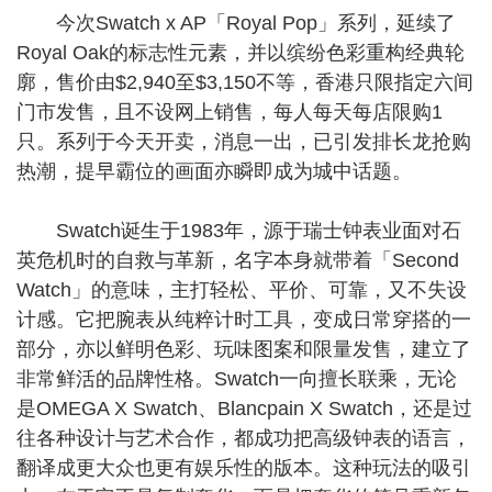
今次Swatch x AP「Royal Pop」系列，延续了
Royal Oak的标志性元素，并以缤纷色彩重构经典轮
廓，售价由$2,940至$3,150不等，香港只限指定六间
门市发售，且不设网上销售，每人每天每店限购1
只。系列于今天开卖，消息一出，已引发排长龙抢购
热潮，提早霸位的画面亦瞬即成为城中话题。
Swatch诞生于1983年，源于瑞士钟表业面对石
英危机时的自救与革新，名字本身就带着「Second
Watch」的意味，主打轻松、平价、可靠，又不失设
计感。它把腕表从纯粹计时工具，变成日常穿搭的一
部分，亦以鲜明色彩、玩味图案和限量发售，建立了
非常鲜活的品牌性格。Swatch一向擅长联乘，无论
是OMEGA X Swatch、Blancpain X Swatch，还是过
往各种设计与艺术合作，都成功把高级钟表的语言，
翻译成更大众也更有娱乐性的版本。这种玩法的吸引