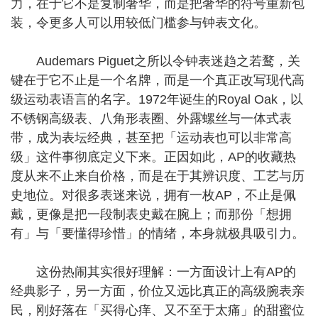
力，在于它不是复制奢华，而是把奢华的符号重新包
装，令更多人可以用较低门槛参与钟表文化。
Audemars Piguet之所以令钟表迷趋之若鹜，关
键在于它不止是一个名牌，而是一个真正改写现代高
级运动表语言的名字。1972年诞生的Royal Oak，以
不锈钢高级表、八角形表圈、外露螺丝与一体式表
带，成为表坛经典，甚至把「运动表也可以非常高
级」这件事彻底定义下来。正因如此，AP的收藏热
度从来不止来自价格，而是在于其辨识度、工艺与历
史地位。对很多表迷来说，拥有一枚AP，不止是佩
戴，更像是把一段制表史戴在腕上；而那份「想拥
有」与「要懂得珍惜」的情绪，本身就极具吸引力。
这份热闹其实很好理解：一方面设计上有AP的
经典影子，另一方面，价位又远比真正的高级腕表亲
民，刚好落在「买得心痒、又不至于太痛」的甜蜜位