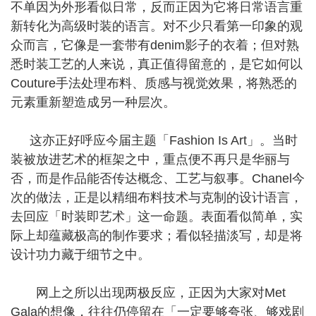
不单因为外形看似日常，反而正因为它将日常语言重
新转化为高级时装的语言。对不少只看第一印象的观
众而言，它像是一套带有denim影子的衣着；但对熟
悉时装工艺的人来说，真正值得留意的，是它如何以
Couture手法处理布料、质感与视觉效果，将熟悉的
元素重新塑造成另一种层次。
这亦正好呼应今届主题「Fashion Is Art」。当时
装被放进艺术的框架之中，重点便不再只是华丽与
否，而是作品能否传达概念、工艺与叙事。Chanel今
次的做法，正是以精细布料技术与克制的设计语言，
去回应「时装即艺术」这一命题。表面看似简单，实
际上却蕴藏极高的制作要求；看似轻描淡写，却是将
设计功力藏于细节之中。
网上之所以出现两极反应，正因为大家对Met
Gala的想像，往往仍停留在「一定要够夸张、够戏剧