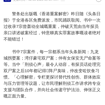
警务处出版嘅《香港重案解密》昨日随《头条日
报》于全港各区免费派发，市民踊跃取阅。书中一次
过收录7宗曾轰动全城嘅重案，仲破天荒由当年探员
亲口讲述破案经过，钟意睇真实罪案故事嘅读者绝对
不能错过！
书中7宗案件，每一宗都系当年头条新闻：九龙
城拐婴案；湾仔豪宅双尸案；仲有女保安无尸命案等
等。当中「刑侦心声」最令人动容，有探员话处理完
双尸案之后10年都记得𠮶阵尸臭味，仲改变咗饮食习
惯。「心理解密」专栏更探讨替代性创伤、群体效应
与压力管理等议题，让市民理解刑侦工作讲求跨专业
支援与团队合作，并向社会传递守护法治、伸张正义
嘅正面力量。