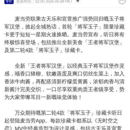
更新时间：02:00 2026-05-09 HKT
专栏
麦当劳联乘古天乐和宣萱推广强势回归嘅玉子将
军汉堡，掀起全城热话，首轮「将军玉子」限量珍藏
卡更于短短一星期火速换晒。麦当劳宣布，听日将有
终极惊喜登场，包括推出全新美食「王者将军汉堡」
及第二轮4款「将军玉子」珍藏卡。
全新「王者将军汉堡」以经典玉子将军汉堡作灵
感，喺香口猪柳、软嫩蒸蛋及爽口切丝生菜上，加入
香浓牛肉酱，再配搭清新柠檬蛋黄酱，浓郁肉香与清
新酱汁完美交织，一口尽享双重肉质王者级享受，势
为大家带嚟耳目一新嘅味觉体验！
万众期待嘅第二轮4款「将军玉子」珍藏卡听日
起登陆麦当劳App。每款珍藏卡都系以《无时空之
恋》MV中经典造型为设计灵感，包括古天乐及宣萱