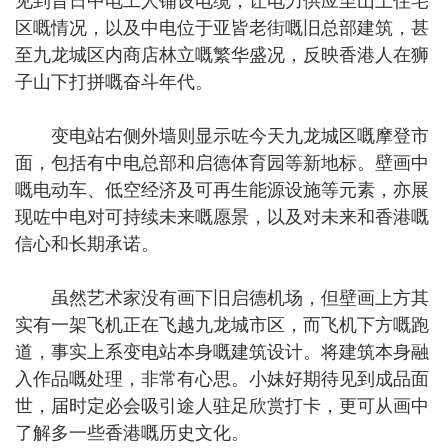
见到昔日中电工人铺设电缆，让电力供应至山上住宅
区嘅情况，以及中电位于亚皆老街嘅旧总部建筑，甚
至九龙城区内商店林立嘅繁华盛况，反映香港人在狮
子山下打拼嘅奋斗年代。
变电站右侧外墙则显示咗今天九龙城区嘅摩登市
面，包括有中电总部和启德体育园等新地标。壁画中
嘅电动车、低空经济及可再生能源设施等元素，亦展
现咗中电对可持续未来嘅愿景，以及对未来和香港嘅
信心和长期承诺。
虽然艺术家没有画下旧启德机场，但壁画上方其
实有一架飞机正在飞越九龙城市区，而飞机下方嘅跑
道，事实上系变电站本身嘅建筑设计。将建筑本身融
入作品嘅处理，非常有心思。小妹好期待见到成品面
世，届时定必会吸引途人驻足欣赏打卡，更可从画中
了解多一些香港嘅历史文化。