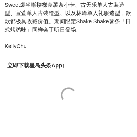
Sweet爆坐喺楼梯食薯条小卡、古天乐单人古装造
型、宣萱单人古装造型、以及林峰单人礼服造型，款
款都极具收藏价值。期间限定Shake Shake薯条「日
式烤鸡味」同样会于听日登场。
KellyChu
↓立即下载星岛头条App↓