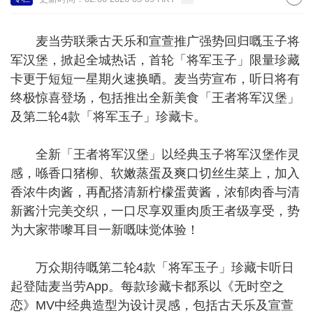
麦当劳联乘古天乐和宣萱推广强势回归嘅玉子将
军汉堡，掀起全城热话，首轮「将军玉子」限量珍藏
卡更于短短一星期火速换晒。麦当劳宣布，听日将有
终极惊喜登场，包括推出全新美食「王者将军汉堡」
及第二轮4款「将军玉子」珍藏卡。
全新「王者将军汉堡」以经典玉子将军汉堡作灵
感，喺香口猪柳、软嫩蒸蛋及爽口切丝生菜上，加入
香浓牛肉酱，再配搭清新柠檬蛋黄酱，浓郁肉香与清
新酱汁完美交织，一口尽享双重肉质王者级享受，势
为大家带嚟耳目一新嘅味觉体验！
万众期待嘅第二轮4款「将军玉子」珍藏卡听日
起登陆麦当劳App。每款珍藏卡都系以《无时空之
恋》MV中经典造型为设计灵感，包括古天乐及宣萱