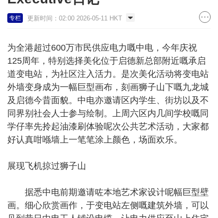
更新时间：02:00 2026-05-11 HKT
专栏
为全港超过600万市民供应电力嘅中电，今年庆祝
125周年，特别选择美化位于启德新总部附近嘅承启
道变电站，为社区注入活力。是次美化活动将变电站
外墙变身成为一幅巨型画布，刻画狮子山下嘅九龙城
及启德今昔面貌。中电亦邀请区内学生、街坊以及不
同界别社会人士参与绘制。上周六区内几间学校嘅同
学仔率先拎起油漆刷体验呢次公共艺术活动，大家都
好认真咁喺墙上一笔笔涂上颜色，场面欢乐。
展现飞机掠过狮子山
据悉中电前期邀请咗本地艺术家设计呢幅巨型壁
画。细心欣赏画作，于变电站左侧嘅建筑外墙，可以