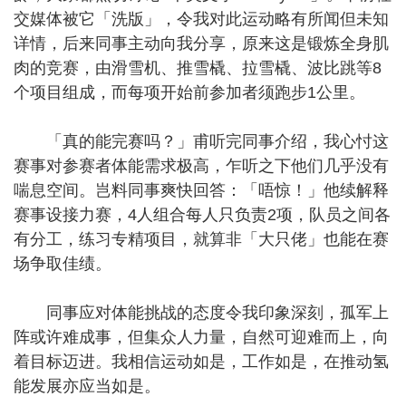
交媒体被它「洗版」，令我对此运动略有所闻但未知
详情，后来同事主动向我分享，原来这是锻炼全身肌
肉的竞赛，由滑雪机、推雪橇、拉雪橇、波比跳等8
个项目组成，而每项开始前参加者须跑步1公里。
「真的能完赛吗？」甫听完同事介绍，我心忖这
赛事对参赛者体能需求极高，乍听之下他们几乎没有
喘息空间。岂料同事爽快回答：「唔惊！」他续解释
赛事设接力赛，4人组合每人只负责2项，队员之间各
有分工，练习专精项目，就算非「大只佬」也能在赛
场争取佳绩。
同事应对体能挑战的态度令我印象深刻，孤军上
阵或许难成事，但集众人力量，自然可迎难而上，向
着目标迈进。我相信运动如是，工作如是，在推动氢
能发展亦应当如是。