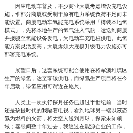
因应电动车普及，不少商业大厦考虑增设充电设
施，惟部分商厦或受制于原有电力系统负荷不足而未
能设置。商厦电动车氢能充电系统采用「樽装本地氢
模式」，先将本地生产的氢气注入气瓶，运送到商厦
并接驳至氢能设备发电，为电动车充电桩供电。此氢
能方案灵活度高，大厦毋须大规模升级电力设施亦可
部署充电系统。
展望日后，这套系统可配合使用在将军澳堆填区
生产的绿氢，达至零碳供电，而绿氢生产项目将在今
年启动，绿氢应用可谓近在咫尺。
人类上一次执行探月任务已超过半世纪前，当时
还是孩提时代的我隔着电视，看到地球另一端以液态
氢为燃料的火箭，将太空人送到月球，探索未知领
域；霎眼间数十年过去，我透过在能源企业的工作，