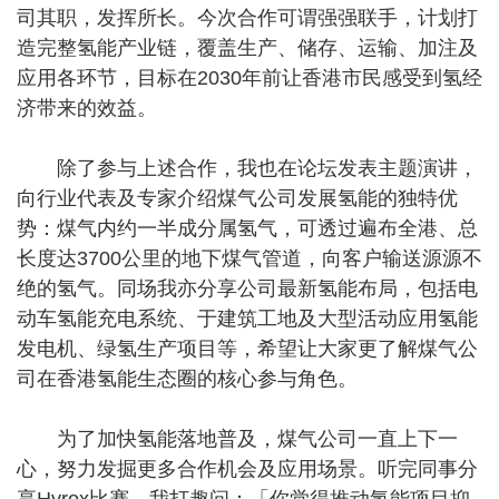
司其职，发挥所长。今次合作可谓强强联手，计划打
造完整氢能产业链，覆盖生产、储存、运输、加注及
应用各环节，目标在2030年前让香港市民感受到氢经
济带来的效益。
除了参与上述合作，我也在论坛发表主题演讲，
向行业代表及专家介绍煤气公司发展氢能的独特优
势：煤气内约一半成分属氢气，可透过遍布全港、总
长度达3700公里的地下煤气管道，向客户输送源源不
绝的氢气。同场我亦分享公司最新氢能布局，包括电
动车氢能充电系统、于建筑工地及大型活动应用氢能
发电机、绿氢生产项目等，希望让大家更了解煤气公
司在香港氢能生态圈的核心参与角色。
为了加快氢能落地普及，煤气公司一直上下一
心，努力发掘更多合作机会及应用场景。听完同事分
享Hyrox比赛，我打趣问：「你觉得推动氢能项目抑