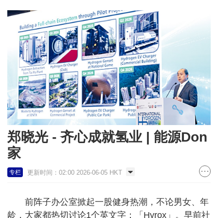
郑晓光 - 齐心成就氢业 | 能源Don
家
更新时间：02:00 2026-06-05 HKT
专栏
前阵子办公室掀起一股健身热潮，不论男女、年
龄，大家都热切讨论1个英文字：「Hyrox」。早前社