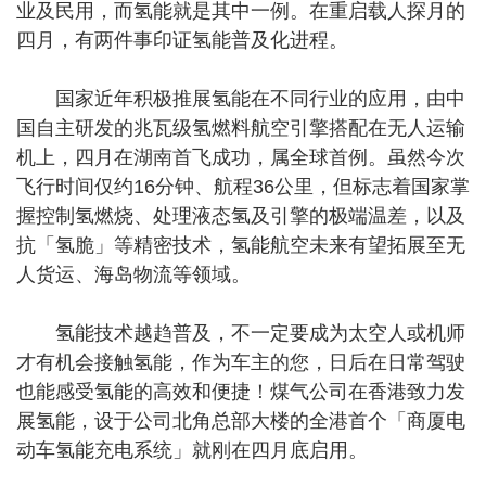
业及民用，而氢能就是其中一例。在重启载人探月的
四月，有两件事印证氢能普及化进程。
国家近年积极推展氢能在不同行业的应用，由中
国自主研发的兆瓦级氢燃料航空引擎搭配在无人运输
机上，四月在湖南首飞成功，属全球首例。虽然今次
飞行时间仅约16分钟、航程36公里，但标志着国家掌
握控制氢燃烧、处理液态氢及引擎的极端温差，以及
抗「氢脆」等精密技术，氢能航空未来有望拓展至无
人货运、海岛物流等领域。
氢能技术越趋普及，不一定要成为太空人或机师
才有机会接触氢能，作为车主的您，日后在日常驾驶
也能感受氢能的高效和便捷！煤气公司在香港致力发
展氢能，设于公司北角总部大楼的全港首个「商厦电
动车氢能充电系统」就刚在四月底启用。