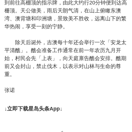
到前往高棚顶的指示牌，由此大约行20分钟便到达高
栅顶。天公做美，雨后天朗气清，在山上俯瞰东澳
湾、澳背塘和印洲塘，景致美不胜收，远离山下的繁
华热闹，享受一刻的宁静。
除天后诞外，吉澳每十年还会举行一次「安龙太
平清醮」。醮会准备工作通常在前一年农历九月开
始，村民会先「上表」，向天庭禀告醮会安排。醮期
前又会封山，禁止伐木，以表示对山林与生命的尊
重。
张诺
↓立即下载星岛头条App↓