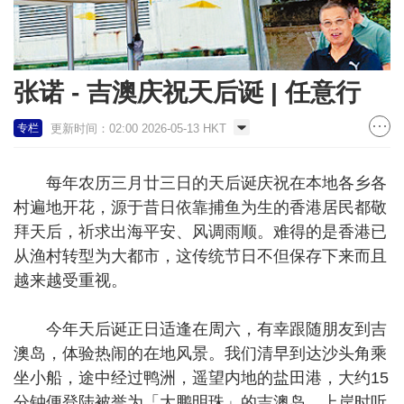
张诺 - 吉澳庆祝天后诞 | 任意行
更新时间：02:00 2026-05-13 HKT
专栏
每年农历三月廿三日的天后诞庆祝在本地各乡各
村遍地开花，源于昔日依靠捕鱼为生的香港居民都敬
拜天后，祈求出海平安、风调雨顺。难得的是香港已
从渔村转型为大都市，这传统节日不但保存下来而且
越来越受重视。
今年天后诞正日适逢在周六，有幸跟随朋友到吉
澳岛，体验热闹的在地风景。我们清早到达沙头角乘
坐小船，途中经过鸭洲，遥望内地的盐田港，大约15
分钟便登陆被誉为「大鹏明珠」的吉澳岛。上岸时听