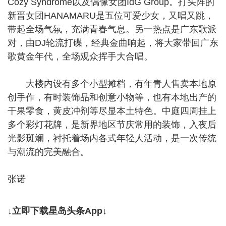
Cozy Syndrome以及偶像女团IdG Group。打头阵的
新晋女团HANAMARU是五位可爱少女，又唱又跳，
带起全场气氛，充满青春气息。另一热点是广东歌派
对，由DJ轮流打碟，经典金曲响起，将大家带回广东
歌黄金年代，全场观众挥手大合唱。
大楼内设有多个小型摊档，有年青人售卖本地原
创手作，有时装饰品和创意小物等，也有本地出产的
干果零食，黄皮冲剂等尽显本土特色。中庭四周挂上
多个彩灯花牌，是新界地区节庆常用的装饰，入夜后
光影斑斓，衬托着场内各式年轻人活动，是一次传统
与潮流的完美融合。
张诺
↓立即下载星岛头条App↓