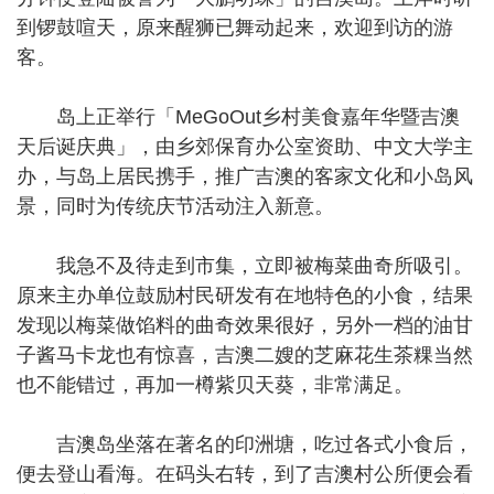
到锣鼓喧天，原来醒狮已舞动起来，欢迎到访的游
客。
岛上正举行「MeGoOut乡村美食嘉年华暨吉澳
天后诞庆典」，由乡郊保育办公室资助、中文大学主
办，与岛上居民携手，推广吉澳的客家文化和小岛风
景，同时为传统庆节活动注入新意。
我急不及待走到市集，立即被梅菜曲奇所吸引。
原来主办单位鼓励村民研发有在地特色的小食，结果
发现以梅菜做馅料的曲奇效果很好，另外一档的油甘
子酱马卡龙也有惊喜，吉澳二嫂的芝麻花生茶粿当然
也不能错过，再加一樽紫贝天葵，非常满足。
吉澳岛坐落在著名的印洲塘，吃过各式小食后，
便去登山看海。在码头右转，到了吉澳村公所便会看