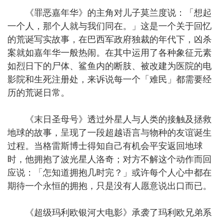
《罪恶嘉年华》的主角对儿子莫兰度说：「想起
一个人，那个人就与我们同在。」这是一个关于回忆
的荒诞写实故事，在巴西军政府独裁的年代下，凶杀
案就如嘉年华一般热闹。在其中运用了各种象征元素
如烈日下的尸体、鲨鱼内的断肢、被改建为医院的电
影院和生死注册处，来诉说每一个「难民」都需要经
历的荒诞日常。
《末日圣母号》透过外星人与人类的接触及拯救
地球的故事，呈现了一段超越语言与物种的友谊诞生
过程。当格雷斯博士得知自己有机会平安返回地球
时，他拥抱了波光星人洛奇；对方不解这个动作而回
应说：「怎知道拥抱几时完？」或许每个人心中都在
期待一个永恒的拥抱，只是没有人愿意说出口而已。
《超级玛利欧银河大电影》承袭了玛利欧兄弟系