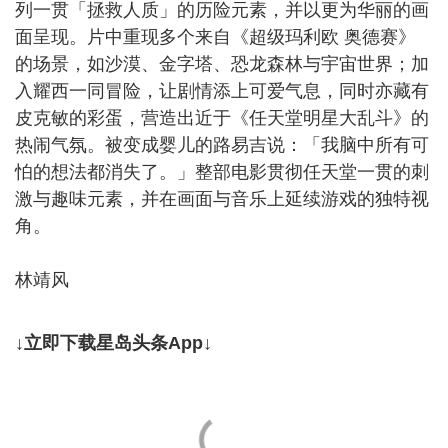
列一贯「拯救人质」的历险元素，并以更为华丽的画
面呈现。片中重现多个来自《超级玛利欧 奥德赛》
的场景，如沙漠、金字塔、恐龙森林与宇宙世界；加
入耀西一同冒险，让剧情添上可爱气息，同时亦藏有
皮克敏的彩蛋，营造出近于《任天堂明星大乱斗》的
热闹气氛。被变成婴儿的路易吉说：「我脑中所有可
怕的想法都消失了。」整部电影贯彻任天堂一贯的刺
激与趣味元素，并在画面与音乐上延续游戏的独特视
角。
林靖风
↓立即下载星岛头条App↓