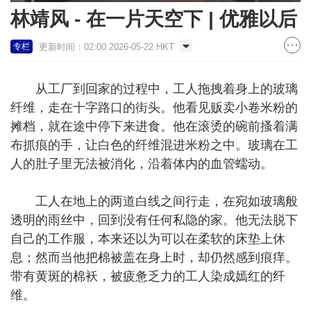
林靖风 - 在一片天空下 | 优雅以后
更新时间：02:00 2026-05-22 HKT
专栏
从工厂到回家的过程中，工人拖拽着身上的玻璃
纤维，走在十字路口的街头。他看见贩卖小卷米粉的
摊档，就在途中停下来进食。他在滚烫的碗前搔着满
布抓痕的手，让白色的纤维混进米粉之中。玻璃在工
人的肚子里无法被消化，沿着体内的血管蠕动。
工人在地上的两道白线之间行走，在宛如玻璃般
透明的雨丝中，回到没有任何私隐的家。他无法脱下
自己的工作服，本来还以为可以在柔软的床垫上休
息；然而当他把棉被盖在身上时，却仍然感到痕痒。
带有黄斑的棉袄，被疲惫乏力的工人染成嫣红的纤
维。