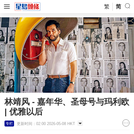
繁
简
林靖风 - 嘉年华、圣母号与玛利欧
| 优雅以后
更新时间：02:00 2026-05-08 HKT
专栏