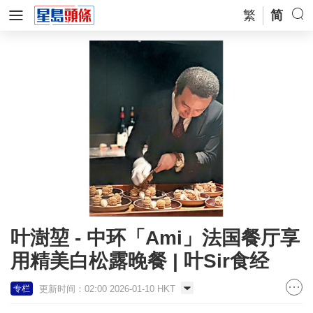
繁
简
叶澍堃 - 中环「Ami」法国餐厅享
用精美白松露晚餐 | 叶Sir食经
更新时间：02:00 2026-01-10 HKT
专栏