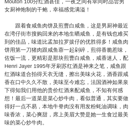
Mouton 100分红酒甚佳，一夜之间有幸同时品尝男
女厨神炮制的干鲍，幸福感觉满溢！
跟着食咸鱼肉饼及煎曹白咸鱼，这是男厨神最近
在湾仔街市搜购回来的本地生晒咸鱼，是有钱也难买
到的佳品，味道比孟加拉罗拔仔的优胜得多！咸鱼肉
饼用第一刀猪肉跟咸鱼蓉一起剁碎，煎得香脆惹味，
佐饭一流，更精彩是那块煎曹白咸鱼，咸香迷人，配
Henri Jayer 1995年牙刷苏红酒是神来之笔，咸鱼跟
红酒味道合拍得天衣无缝，擦出美味火花，酒香跟咸
香在口中久久不散，美味至今难忘，法国酒神如果泉
下得知我们用他的贵价红酒来配咸鱼，不知有何感
想！最后一道菜是菜心炒牛肉，看似普通，其实要做
得好一点不易，本地牛脊肉没有用发粉蚝油调味，肉
味香浓，菜心爽甜，席上美眉大赞是她一生食过最美
味的菜心炒牛肉。