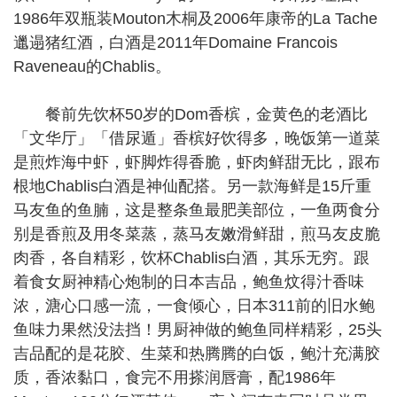
1986年双瓶装Mouton木桐及2006年康帝的La Tache
邋遢猪红酒，白酒是2011年Domaine Francois
Raveneau的Chablis。
餐前先饮杯50岁的Dom香槟，金黄色的老酒比
「文华厅」「借尿遁」香槟好饮得多，晚饭第一道菜
是煎炸海中虾，虾脚炸得香脆，虾肉鲜甜无比，跟布
根地Chablis白酒是神仙配搭。另一款海鲜是15斤重
马友鱼的鱼腩，这是整条鱼最肥美部位，一鱼两食分
别是香煎及用冬菜蒸，蒸马友嫩滑鲜甜，煎马友皮脆
肉香，各自精彩，饮杯Chablis白酒，其乐无穷。跟
着食女厨神精心炮制的日本吉品，鲍鱼炆得汁香味
浓，溏心口感一流，一食倾心，日本311前的旧水鲍
鱼味力果然没法挡！男厨神做的鲍鱼同样精彩，25头
吉品配的是花胶、生菜和热腾腾的白饭，鲍汁充满胶
质，香浓黏口，食完不用搽润唇膏，配1986年