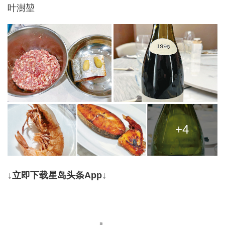
叶澍堃
+4
↓立即下载星岛头条App↓