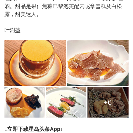
酒。甜品是果仁焦糖巴黎泡芙配云呢拿雪糕及白松
露，甜美迷人。
叶澍堃
+6
↓立即下载星岛头条App↓