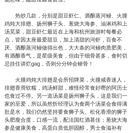
热炒几款，分别是甜豆虾仁、酒酿蒸河鳗、火朣
鸡炖大排翅、扬州狮子头、葱烧大海参、油淋鸡和上
汤苋菜，甜豆虾仁最近在上海和杭州旅游时每餐必
点，皆因太座最爱甜豆，加上清甜的河虾，百食不
厌。酒酿蒸河鳗做得出色，大大条的河鳗肉质肥美，
有酒酿香气，是星级美食，但由于细骨甚多，食时切
忌挂住讲烂gag，否则分分钟会鲠骨！
火朣鸡炖大排翅是会所招牌菜，火朣咸香迷人，
排翅香滑软糯，鸡汤鲜甜，难怪经常食好嘢的阿历士
也食过不停。另一道汤菜是扬州狮子头，这是我们一
家的至爱，所以虽然忻经理认为食两个汤菜会食得满
肚是水，我们仍然坚持要食狮子头。松化香滑的狮子
头肥瘦合度，口感一流，配法国红酒甚佳；葱烧大海
参是健康美食，高蛋白质低胆固醇，男士食滋补有