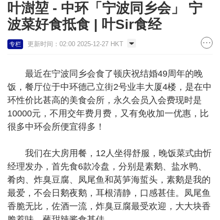
叶澍堃 - 中环「宁波同乡会」 宁
波菜好食抵食 | 叶Sir食经
更新时间：02:00 2025-12-27 HKT
专栏
最近在宁波同乡会食了顿庆祝结婚49周年的晚
饭，餐厅位于中环德己立街2号业丰大厦4楼，是在中
环性价比甚高的美食会所，永久会员入会费现时是
10000元，不用交年费月费，又有免收加一优惠，比
很多中环会所便宜得多！
我们在大房用餐，12人坐得舒服，晚饭菜式由忻
经理发办，首先食6款冷盘，分别是素鹅、盐水鸭、
肴肉、炸臭豆腐、凤尾鱼和莴笋海蜇头，素鹅是我的
最爱，不会日鹅夜鹅，耳根清静，口感甚佳。凤尾鱼
香脆无比，佐酒一流，炸臭豆腐最受欢迎，大大块香
脆惹味，蘸甜辣酱食甚佳。