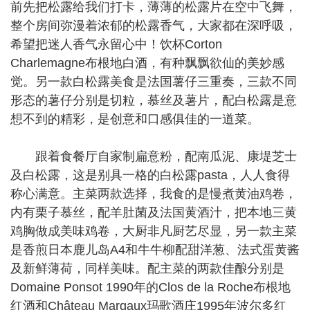
前先把松露给我们打卡，薄薄的松露片在空中飞舞，
整个房间弥漫着浓郁的松露香气，大家都在深呼吸，
希望把迷人香气永留心中！饮杯Corton
Charlemagne布根地白酒，有种飘飘欲仙的美妙感
觉。另一款白松露美食是法国薯仔三重奏，三款不同
形态的薯仔分别是切粒，慕丝及薯片，配白松露是意
想不到的精彩，是创意和口感俱佳的一道菜。
跟着食餐厅自家制扁意粉，配南瓜泥、康堤芝士
及白松露，这是别具一格的白松露pasta，人人食得
称心满意。主菜两款选择，我食的是慢煮黄油鸡卷，
内有栗子慕丝，配羊肚菌及法国黄酒汁，把本地三黄
鸡胸做成美味鸡卷，大厨非凡厨艺尽显，另一款主菜
是香煎日本鹿儿岛A4和牛牛柳配甜洋葱、法式蛋黄酱
及新鲜薄荷，同样美味。配主菜的两款佳酿分别是
Domaine Ponsot 1990年的Clos de la Roche布根地
红酒和Château Margaux玛歌酒庄1995年波尔多红