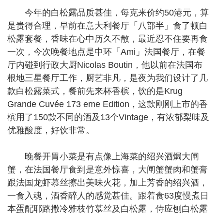
今年的白松露品质甚佳，每克来价约50港元，算
是贵得合理，早前在意大利餐厅「八部半」食了顿白
松露套餐，香味在心中历久不散，最近忍不住要再食
一次，今次晚餐地点是中环「Ami」法国餐厅，在餐
厅内碰到行政大厨Nicolas Boutin，他以前在法国布
根地三星餐厅工作，厨艺非凡，是夜为我们设计了几
款白松露菜式，餐前先来杯香槟，饮的是Krug
Grande Cuvée 173 eme Edition，这款刚刚上市的香
槟用了150款不同的酒及13个Vintage，有浓郁梨味及
优雅酸度，好饮非常。
晚餐开胃小菜是有点像上海菜的绍兴酒焗大闸
蟹，在法国餐厅食到是意外惊喜，大闸蟹蟹肉和蟹膏
跟法国龙虾慕丝擦出美味火花，加上芳香的绍兴酒，
一食入魂，酒香醉人的感觉甚佳。跟着食63度慢煮日
本蛋配耶路撒冷雅枝竹慕丝及白松露，侍应刨白松露