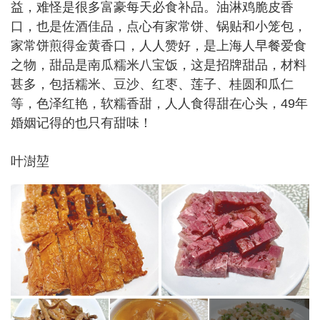
益，难怪是很多富豪每天必食补品。油淋鸡脆皮香
口，也是佐酒佳品，点心有家常饼、锅贴和小笼包，
家常饼煎得金黄香口，人人赞好，是上海人早餐爱食
之物，甜品是南瓜糯米八宝饭，这是招牌甜品，材料
甚多，包括糯米、豆沙、红枣、莲子、桂圆和瓜仁
等，色泽红艳，软糯香甜，人人食得甜在心头，49年
婚姻记得的也只有甜味！
叶澍堃