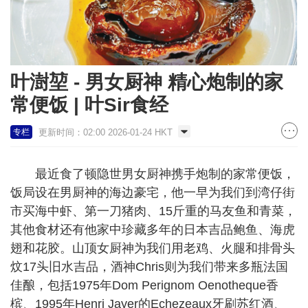
叶澍堃 - 男女厨神 精心炮制的家
常便饭 | 叶Sir食经
更新时间：02:00 2026-01-24 HKT
专栏
最近食了顿隐世男女厨神携手炮制的家常便饭，
饭局设在男厨神的海边豪宅，他一早为我们到湾仔街
市买海中虾、第一刀猪肉、15斤重的马友鱼和青菜，
其他食材还有他家中珍藏多年的日本吉品鲍鱼、海虎
翅和花胶。山顶女厨神为我们用老鸡、火腿和排骨头
炆17头旧水吉品，酒神Chris则为我们带来多瓶法国
佳酿，包括1975年Dom Perignom Oenotheque香
槟、1995年Henri Jayer的Echezeaux牙刷苏红酒、