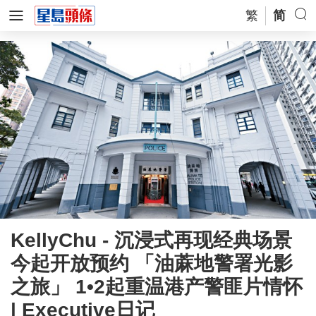
繁
简
KellyChu - 沉浸式再现经典场景
今起开放预约 「油蔴地警署光影
之旅」 1•2起重温港产警匪片情怀
| Executive日记