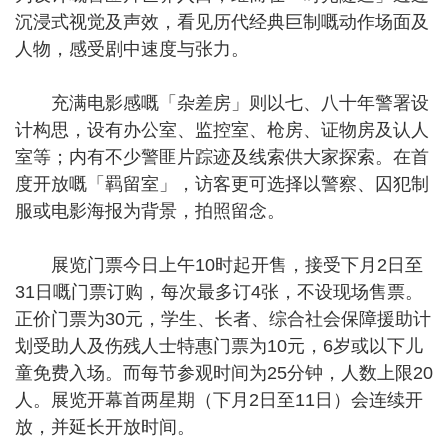
沉浸式视觉及声效，看见历代经典巨制嘅动作场面及
人物，感受剧中速度与张力。
充满电影感嘅「杂差房」则以七、八十年警署设
计构思，设有办公室、监控室、枪房、证物房及认人
室等；内有不少警匪片踪迹及线索供大家探索。在首
度开放嘅「羁留室」，访客更可选择以警察、囚犯制
服或电影海报为背景，拍照留念。
展览门票今日上午10时起开售，接受下月2日至
31日嘅门票订购，每次最多订4张，不设现场售票。
正价门票为30元，学生、长者、综合社会保障援助计
划受助人及伤残人士特惠门票为10元，6岁或以下儿
童免费入场。而每节参观时间为25分钟，人数上限20
人。展览开幕首两星期（下月2日至11日）会连续开
放，并延长开放时间。