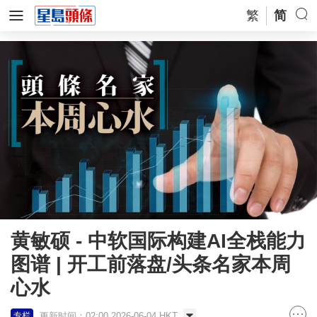
繁
简
黄敏硕 - 中软国际构建AI全栈能力
图谱 | 开工前落盘/头条名家本周
心水
更新时间：02:00 2026-06-04 HKT
专栏