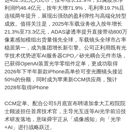
达432.3亿元人民币，按年增长12.9%；归属股东净
利润约46.4亿元，按年大增71.9%，毛利率19.7%且
连续两年提升，展现出强劲的盈利弹性与高端化转型
成效。值得关注是，2025年车载业务收入按年增长
21.3%至73.3亿元，ADAS渗透率提升直接带动800万
像素感知模组出货量领先全球，车载镜头全球市占率
稳居第一，成为集团增长新引擎。公司正利用既有光
学技术优势进军AI服务器CPO／矽光耦合元件市场，
已获得OpenAI装置光学零组件定单，更成功取得
2026年下半年新款iPhone高单价可变光圈镜头接近
50%的份额，同时成为苹果新CCM供应商，预计
2028年取得iPhone
CCM定单。配合公司5月底宣布聘请加拿大工程院院
士顾波担任首席技术官，主导光互连等AI光学前沿技
术研发落地，意味舜宇正从「成像感知」向「光学
+AI」进行战略跃迁。