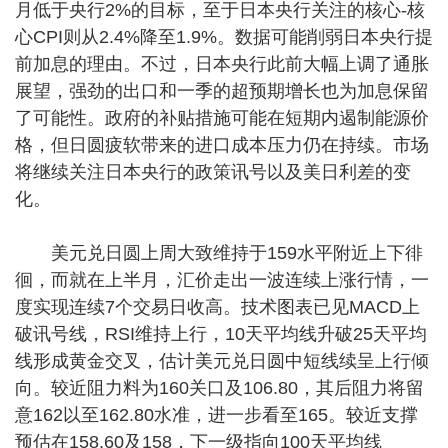
月低于央行2%的目标，至于日本央行关注的核心-核
心CPI则从2.4%降至1.9%。数据可能削弱日本央行提
前加息的理由。不过，日本央行此前大幅上调了通胀
展望，强劲的出口和一季的超预期增长也为加息保留
了可能性。政府的补贴措施可能在短期内遏制能源价
格，但日圆疲软带来的进口成本压力仍在持续。市场
将继续关注日本央行的政策讯号以及美日利差的变
化。
美元兑日圆上周大致维持于159水平附近上下徘
徊，而就在上半月，汇价走出一波连续上涨行情，一
度实现连续7个交易日收高。技术图表已见MACD上
破讯号线，RSI维持上行，10天平均线升破25天平均
线形成黄金交叉，估计美元兑日圆中短线续呈上行倾
向。较近阻力料为160关口及106.80，其后阻力将留
意162以至162.80水准，进一步看至165。较近支撑
预估在158.60及158，下一级指向100天平均线