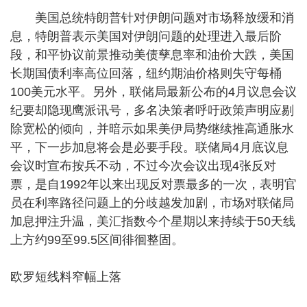
美国总统特朗普针对伊朗问题对市场释放缓和消
息，特朗普表示美国对伊朗问题的处理进入最后阶
段，和平协议前景推动美债孳息率和油价大跌，美国
长期国债利率高位回落，纽约期油价格则失守每桶
100美元水平。另外，联储局最新公布的4月议息会议
纪要却隐现鹰派讯号，多名决策者呼吁政策声明应剔
除宽松的倾向，并暗示如果美伊局势继续推高通胀水
平，下一步加息将会是必要手段。联储局4月底议息
会议时宣布按兵不动，不过今次会议出现4张反对
票，是自1992年以来出现反对票最多的一次，表明官
员在利率路径问题上的分歧越发加剧，市场对联储局
加息押注升温，美汇指数今个星期以来持续于50天线
上方约99至99.5区间徘徊整固。
欧罗短线料窄幅上落