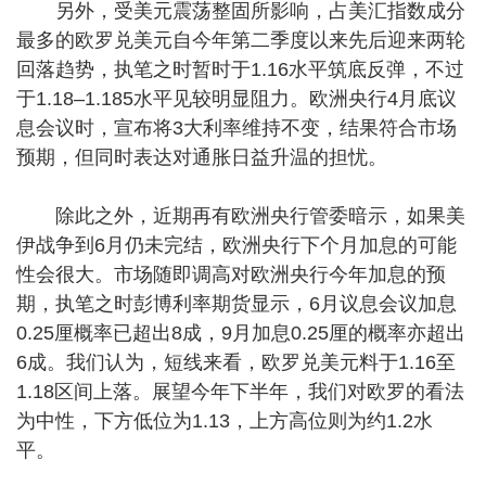
另外，受美元震荡整固所影响，占美汇指数成分
最多的欧罗兑美元自今年第二季度以来先后迎来两轮
回落趋势，执笔之时暂时于1.16水平筑底反弹，不过
于1.18–1.185水平见较明显阻力。欧洲央行4月底议
息会议时，宣布将3大利率维持不变，结果符合市场
预期，但同时表达对通胀日益升温的担忧。
除此之外，近期再有欧洲央行管委暗示，如果美
伊战争到6月仍未完结，欧洲央行下个月加息的可能
性会很大。市场随即调高对欧洲央行今年加息的预
期，执笔之时彭博利率期货显示，6月议息会议加息
0.25厘概率已超出8成，9月加息0.25厘的概率亦超出
6成。我们认为，短线来看，欧罗兑美元料于1.16至
1.18区间上落。展望今年下半年，我们对欧罗的看法
为中性，下方低位为1.13，上方高位则为约1.2水
平。