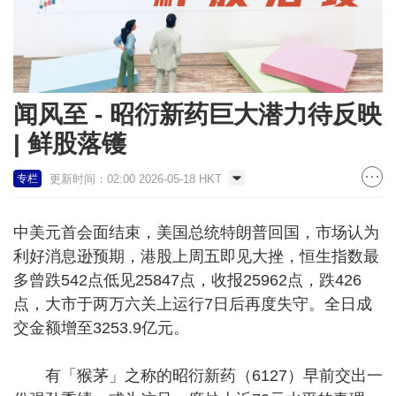
闻风至 - 昭衍新药巨大潜力待反映
| 鲜股落镬
更新时间：02:00 2026-05-18 HKT
专栏
中美元首会面结束，美国总统特朗普回国，市场认为
利好消息逊预期，港股上周五即见大挫，恒生指数最
多曾跌542点低见25847点，收报25962点，跌426
点，大市于两万六关上运行7日后再度失守。全日成
交金额增至3253.9亿元。
有「猴茅」之称的昭衍新药（6127）早前交出一