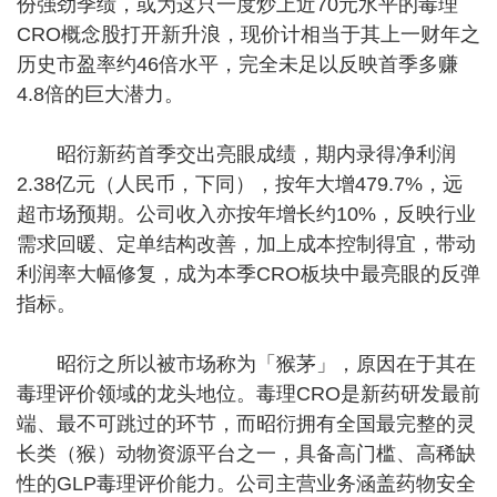
份强劲季绩，或为这只一度炒上近70元水平的毒理
CRO概念股打开新升浪，现价计相当于其上一财年之
历史市盈率约46倍水平，完全未足以反映首季多赚
4.8倍的巨大潜力。
昭衍新药首季交出亮眼成绩，期内录得净利润
2.38亿元（人民币，下同），按年大增479.7%，远
超市场预期。公司收入亦按年增长约10%，反映行业
需求回暖、定单结构改善，加上成本控制得宜，带动
利润率大幅修复，成为本季CRO板块中最亮眼的反弹
指标。
昭衍之所以被市场称为「猴茅」，原因在于其在
毒理评价领域的龙头地位。毒理CRO是新药研发最前
端、最不可跳过的环节，而昭衍拥有全国最完整的灵
长类（猴）动物资源平台之一，具备高门槛、高稀缺
性的GLP毒理评价能力。公司主营业务涵盖药物安全