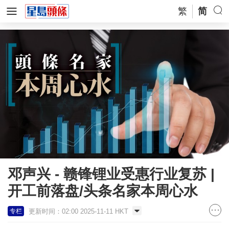
繁
简
邓声兴 - 赣锋锂业受惠行业复苏 |
开工前落盘/头条名家本周心水
更新时间：02:00 2025-11-11 HKT
专栏