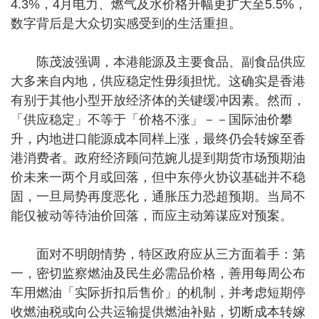
4.3%，4月电力、燃气及水价格升幅更扩大至5.5%，
数字背后是大众切实感受到的生活重担。
陈茂波强调，本港能源及主要食品、副食品供应
大多来自内地，供应稳定性毋须担忧。这确实是香港
有别于其他小型开放经济体的关键缓冲因素。然而，
「供应稳定」不等于「价格不涨」－－国际油价攀
升，内地进口能源成本同样上涨，最终仍会转嫁至香
港消费者。政府经济顾问范婉儿提到期货市场预期油
价未来一两个月或回落，但中东停火协议基础并不稳
固，一旦局势再度恶化，通胀压力恐超预期。当局不
能仅被动等待油价回落，而应主动筹谋应对预案。
面对不明朗情势，特区政府应从三方面着手：第
一，密切监察燃油及民生必需品价格，善用每周公布
车用燃油「实际折扣后售价」的机制，并考虑短期停
收燃油税或向公共运输提供燃油补贴，切断成本转嫁