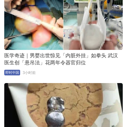
医学奇迹｜男婴出世惊见「内脏外挂」如拳头 武汉
医生创「悬吊法」花两年令器官归位
3小时前
即时中国