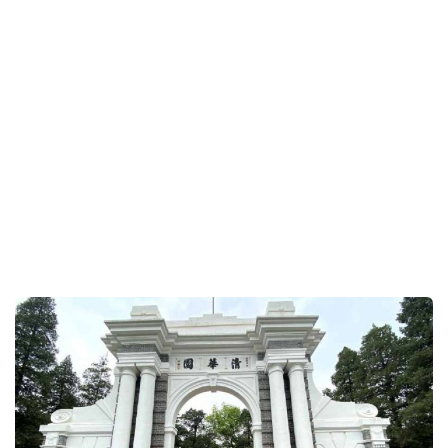
中国观察：北京反制留一手 美方心知肚明
12小时前
即时中国
《周处除三害》现实版︱传销头目出狱化身国学大师
收¥12万「帮家长」暴力教子女
13小时前
即时中国