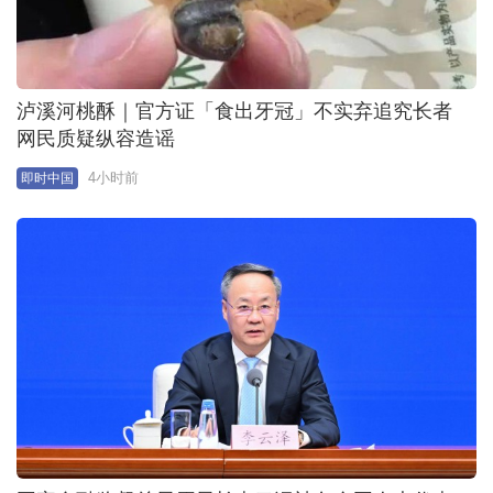
泸溪河桃酥｜官方证「食出牙冠」不实弃追究长者
网民质疑纵容造谣
4小时前
即时中国