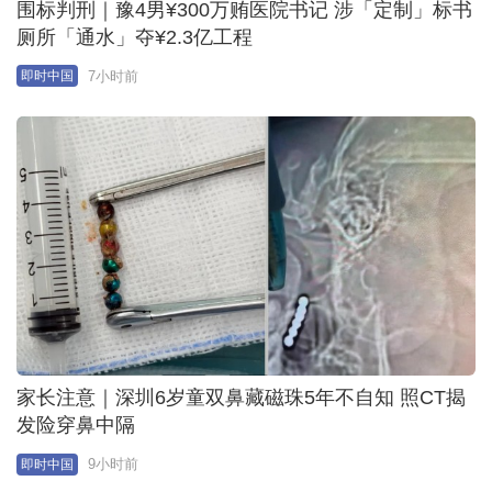
家长注意｜深圳6岁童双鼻藏磁珠5年不自知 照CT揭
发险穿鼻中隔
9小时前
即时中国
地铁吐血｜李亚鹏回捐两份「¥9.9万」予胡心瑶 哽咽