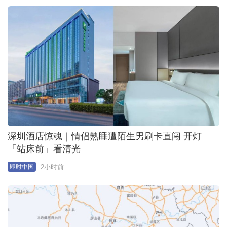
深圳酒店惊魂｜情侣熟睡遭陌生男刷卡直闯 开灯
「站床前」看清光
2小时前
即时中国