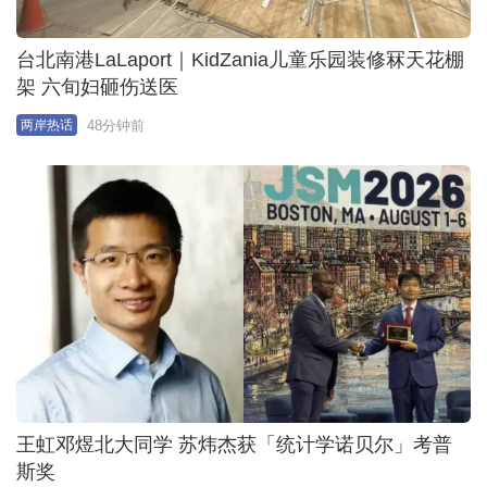
台北南港LaLaport｜KidZania儿童乐园装修冧天花棚
架 六旬妇砸伤送医
48分钟前
两岸热话
王虹邓煜北大同学 苏炜杰获「统计学诺贝尔」考普
斯奖