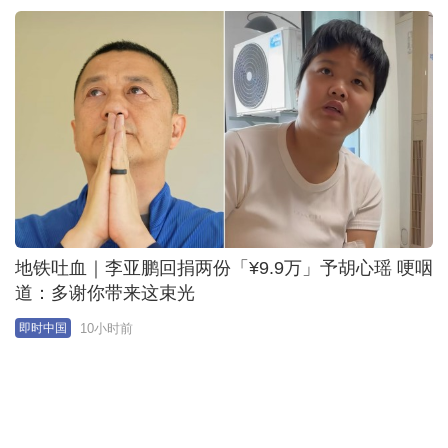
道：多谢你带来这束光
10小时前
即时中国
罕见遗传病｜河南4孩家庭2子罹「自毁容貌症」 机
率仅38万分之1
11小时前
即时中国