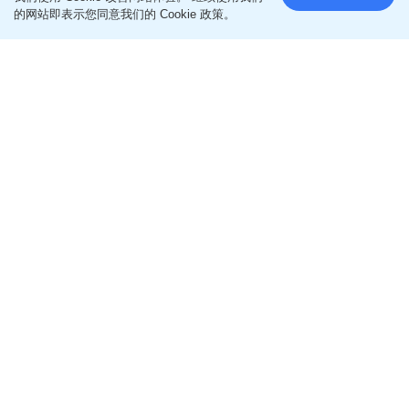
的网站即表示您同意我们的 Cookie 政策。
我国编制完成新版全月地质图 标注逾1.3万个撞击坑
2026-08-06 12:20 HKT
即时中国