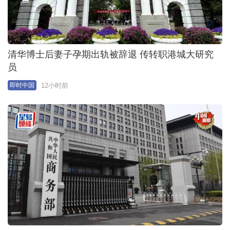
冷气机︱网传全日长开更悭电悭钱？ 电力部门教4招
聪明用法
14小时前
即时中国