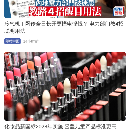
年8月发生
23小时前
即时中国
睾丸扭转360°︱东莞少年下体剧痛2日 错过救治黄金
期终切除
23小时前
即时中国