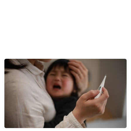
广岛原爆81周年｜外交部批日本借「受害者」博同情
一边图谋突破无核三原则
11小时前
即时中国