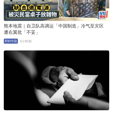
围标判刑｜豫4男¥300万贿医院书记 涉「定制」标书
厕所「通水」夺¥2.3亿工程
7小时前
即时中国