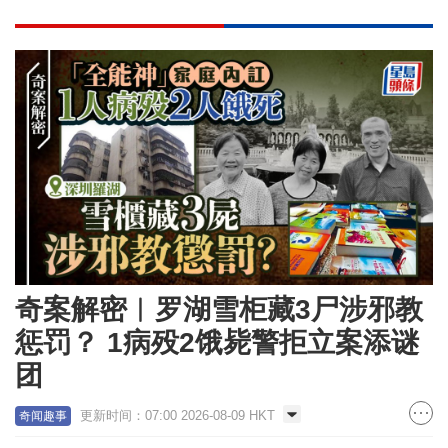
奇案解密︱罗湖雪柜藏3尸涉邪教
惩罚？ 1病殁2饿毙警拒立案添谜
团
更新时间：07:00 2026-08-09 HKT
奇闻趣事