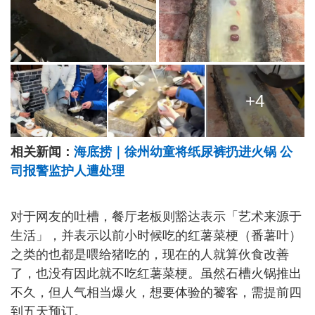
+4
相关新闻：
海底捞｜徐州幼童将纸尿裤扔进火锅 公
司报警监护人遭处理
对于网友的吐槽，餐厅老板则豁达表示「艺术来源于
生活」，并表示以前小时候吃的红薯菜梗（番薯叶）
之类的也都是喂给猪吃的，现在的人就算伙食改善
了，也没有因此就不吃红薯菜梗。虽然石槽火锅推出
不久，但人气相当爆火，想要体验的饕客，需提前四
到五天预订。