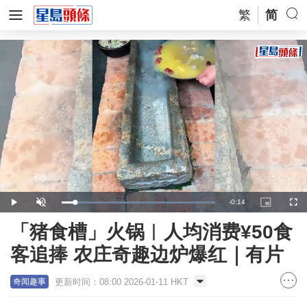
繁
简
Remaining
-
0:14
Loaded
:
Play
Unmute
Picture-
Full
100.00%
in-
Picture
Time
「猪食槽」火锅︱人均消费¥50食
客追捧 农庄奇趣边炉爆红｜有片
更新时间：08:00 2026-01-11 HKT
奇闻趣事