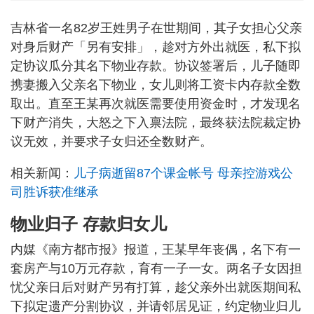
吉林省一名82岁王姓男子在世期间，其子女担心父亲
对身后财产「另有安排」，趁对方外出就医，私下拟
定协议瓜分其名下物业存款。协议签署后，儿子随即
携妻搬入父亲名下物业，女儿则将工资卡内存款全数
取出。直至王某再次就医需要使用资金时，才发现名
下财产消失，大怒之下入禀法院，最终获法院裁定协
议无效，并要求子女归还全数财产。
相关新闻：
儿子病逝留87个课金帐号 母亲控游戏公
司胜诉获准继承
物业归子 存款归女儿
内媒《南方都市报》报道，王某早年丧偶，名下有一
套房产与10万元存款，育有一子一女。两名子女因担
忧父亲日后对财产另有打算，趁父亲外出就医期间私
下拟定遗产分割协议，并请邻居见证，约定物业归儿