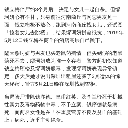
钱立梅伴尸约3个月后，决定与女儿一起自杀。但缪
珂妍心有不甘，只身前往河南商丘与网恋男友见一
面。钱立梅极不放心，跑到河南商丘找女儿，还试图
「拉着女儿去跳楼」，结果缪珂妍拼命抵抗，2019年
5月12日钱立梅在商丘的酒店高层自己跳下。
隔天缪珂妍与男友也买老鼠药殉情，但买到假的老鼠
药死不去，缪珂妍成为唯一幸存者。警方起初仅知道
钱立梅堕楼及缪珂妍服毒，发现缪珂妍表现异常镇
定，多天后她才说出深圳出租屋还藏了3具遗体的惊
天秘密，警方5月21日晚在深圳找到雪柜。
当局验尸排除钱序德、皇甫红英、及李兰珍死于机械
性暴力及毒物药物中毒，不予立案。钱序德就是病
死，而两名女性是在「在重度营养不良及贫血的基础
上」病死，近乎主动绝食。