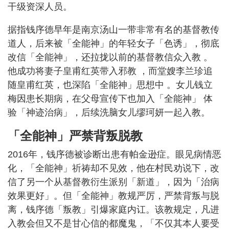
干级资深人员。
据指钱序德早年是南京汤山一带非常有名的基督教传
道人，后来被「全能神」的年轻女子「色诱」，彻底
改信「全能神」，还拉拢以前的基督教信众入教 。
他成功将妻子皇甫红英带入邪教 ，而堂嫂李兰珍追
随皇甫红英，也深陷「全能神」思想中 。女儿钱立
梅因患长期病，在父母宣传下也加入「全能神」 体
验「神迹治病」，后续洗脑女儿缪珂妍一起入教。
「全能神」严禁背叛脱教
2016年，钱序德被诊断出患有帕金逊症。眼见病情恶
化，「全能神」祈祷却不见效，他在村民劝说下，改
信了另一个从基督教衍生派别「新道」，因为「治病
效果更好」。但「全能神」教规严厉，严禁背叛与脱
离，钱序德「叛教」引爆家庭内讧。该教规定，凡进
入教会但又不是甘心信的都魔鬼，「不仅其本人要受