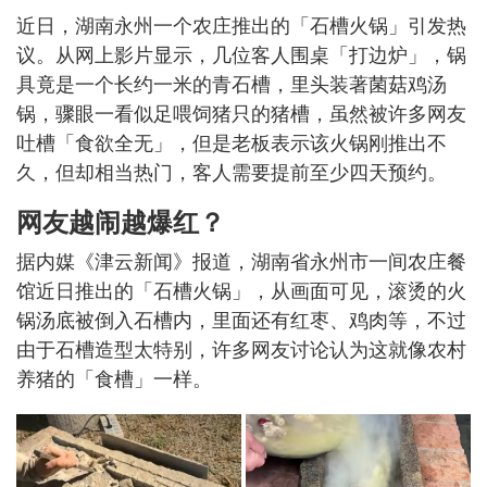
近日，湖南永州一个农庄推出的「石槽火锅」引发热
议。从网上影片显示，几位客人围桌「打边炉」，锅
具竟是一个长约一米的青石槽，里头装著菌菇鸡汤
锅，骤眼一看似足喂饲猪只的猪槽，虽然被许多网友
吐槽「食欲全无」，但是老板表示该火锅刚推出不
久，但却相当热门，客人需要提前至少四天预约。
网友越闹越爆红？
据内媒《津云新闻》报道，湖南省永州市一间农庄餐
馆近日推出的「石槽火锅」，从画面可见，滚烫的火
锅汤底被倒入石槽内，里面还有红枣、鸡肉等，不过
由于石槽造型太特别，许多网友讨论认为这就像农村
养猪的「食槽」一样。