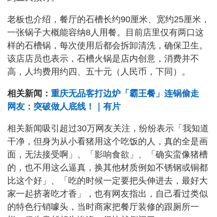
老板也介绍，餐厅的石槽长约90厘米、宽约25厘米，
一张锅子大概能容纳8人用餐。目前店里仅有两口这
样的石槽锅，每次使用后都会拆卸清洗，确保卫生。
该店店员也表示，石槽火锅是店内创意，消费并不
高，人均费用约四、五十元（人民币，下同）。
相关新闻：
重庆无品客打边炉「霸王餐」连锅偷走
网友：突破做人底线！｜有片
相关新闻吸引超过30万网友关注，纷纷表示「我知道
干净，但身为从小看猪用这个吃饭的人，真的全是画
面，无法接受啊」、「影响食欲」、「确实蛮像猪槽
的，也不用这么逼真，换其他材质例如不锈钢或铜都
比这个好」、「吃的时候一定要把头伸进去，最好大
家一起挤著吃才香」，也有网友指出，自己看过类似
的特色行销噱头，当时商家把餐厅装修的跟厕所一