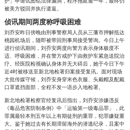
护」申请试图钻法律漏洞，程序拖延逾一年，最终仍
被美方驳回并执行遣返。
侦讯期间两度称呼吸困难
刘乔安昨日傍晚由刑事警察局人员从三藩市押解抵达
桃园机场后，随即被带回刑事局接受警询。今日上午
进行侦讯期间，刘乔安两度向警方表示身体极度不
适、呼吸困难，并在警方戒护下由救护车紧急送院治
疗。经医院检视确认身体并无大碍后，她于今日下午
近4时被移送至新北地检署归案接受复讯。面对现场
大批传媒守候，刘乔安身穿米色衣服、头戴帽及配戴
口罩遮挡面部，全程不发一语步入地检署。
新北地检署检察官经复讯后指出，刘乔安涉嫌违反
《毒品危害防制条例》中「运输第一级毒品罪」，此
罪属最轻本刑五年以上有期徒刑的重罪，犯罪嫌疑重
大。鉴于她过去有长期滞留海外的潜逃纪录，且案中