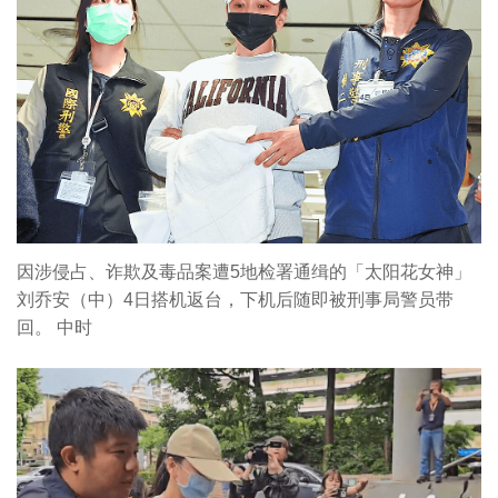
因涉侵占、诈欺及毒品案遭5地检署通缉的「太阳花女神」
刘乔安（中）4日搭机返台，下机后随即被刑事局警员带
回。 中时