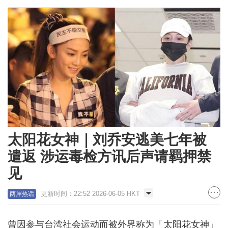
太阳花女神｜刘乔安逃美七年被
遣返 涉运毒检方讯后声请羁押禁
见
更新时间：22:52 2026-06-05 HKT
两岸热话
曾因参与台湾社会运动而被外界称为「太阳花女神」