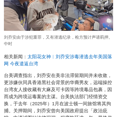
刘乔安由于涉犯重罪，又有潜逃纪录，检方预计声请羁押。
中时
相关新闻：
太阳花女神︱刘乔安涉毒潜逃去年美国落
网 今夜遣返台湾
台美调查指出，刘乔安在美非法滞留期间并未收敛，
更涉嫌伙同具香港黑社会背景的华裔男友，远端操控
台湾友人接收藏有大麻及可卡因等跨境毒品包裹，因
而成为跨境运毒案的主谋。台美执法部门经情资交
换，于去年（2025年）1月在波士顿一间旅馆将其拘
捕。关押期间，刘乔安曾向美国政府提出「政治庇