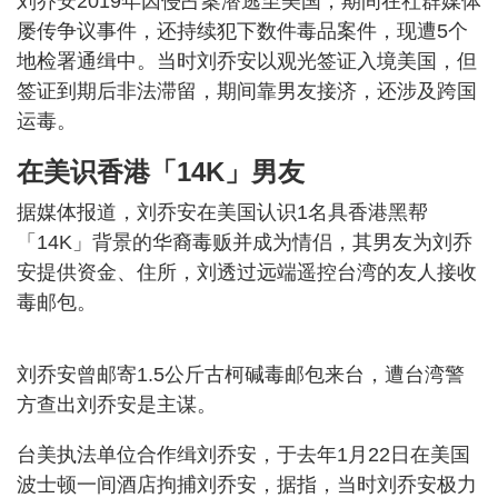
刘乔安2019年因侵占案潜逃至美国，期间在社群媒体
屡传争议事件，还持续犯下数件毒品案件，现遭5个
地检署通缉中。当时刘乔安以观光签证入境美国，但
签证到期后非法滞留，期间靠男友接济，还涉及跨国
运毒。
在美识香港「14K」男友
据媒体报道，刘乔安在美国认识1名具香港黑帮
「14K」背景的华裔毒贩并成为情侣，其男友为刘乔
安提供资金、住所，刘透过远端遥控台湾的友人接收
毒邮包。
刘乔安曾邮寄1.5公斤古柯碱毒邮包来台，遭台湾警
方查出刘乔安是主谋。
台美执法单位合作缉刘乔安，于去年1月22日在美国
波士顿一间酒店拘捕刘乔安，据指，当时刘乔安极力