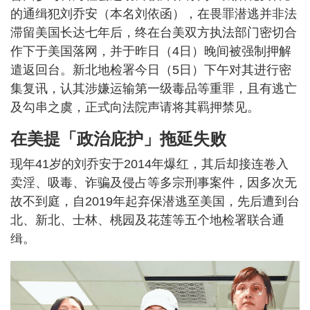
的通缉犯刘乔安（本名刘依函），在畏罪潜逃并非法
滞留美国长达七年后，终在台美双方执法部门密切合
作下于美国落网，并于昨日（4日）晚间被强制押解
遣返回台。新北地检署今日（5日）下午对其进行密
集复讯，认其涉嫌运输第一级毒品等重罪，且有逃亡
及勾串之虞，正式向法院声请将其羁押禁见。
在美提「政治庇护」拖延失败
现年41岁的刘乔安于2014年爆红，其后却接连卷入
卖淫、吸毒、诈骗及侵占等多宗刑事案件，因多次无
故不到庭，自2019年起弃保潜逃至美国，先后遭到台
北、新北、士林、桃园及花莲等五个地检署联合通
缉。