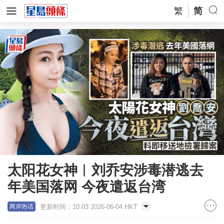
繁
简
太阳花女神︱刘乔安涉毒潜逃去
年美国落网 今夜遣返台湾
更新时间：10:03 2026-06-04 HKT
两岸热话