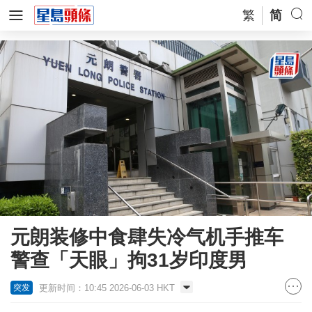
繁
简
元朗装修中食肆失冷气机手推车
警查「天眼」拘31岁印度男
更新时间：10:45 2026-06-03 HKT
突发