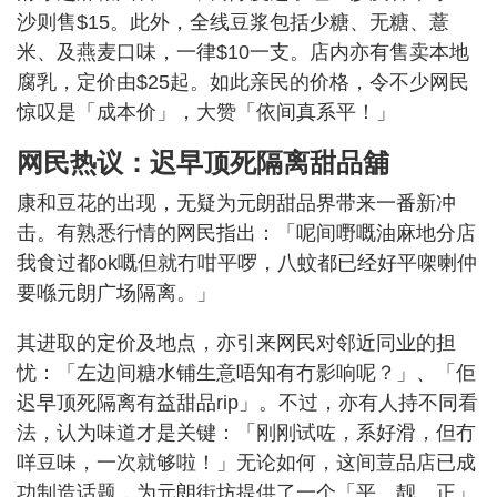
沙则售$15。此外，全线豆浆包括少糖、无糖、薏
米、及燕麦口味，一律$10一支。店内亦有售卖本地
腐乳，定价由$25起。如此亲民的价格，令不少网民
惊叹是「成本价」，大赞「依间真系平！」
网民热议：迟早顶死隔离甜品舖
康和豆花的出现，无疑为元朗甜品界带来一番新冲
击。有熟悉行情的网民指出：「呢间嘢嘅油麻地分店
我食过都ok嘅但就冇咁平啰，八蚊都已经好平㗎喇仲
要喺元朗广场隔离。」
其进取的定价及地点，亦引来网民对邻近同业的担
忧：「左边间糖水铺生意唔知有冇影响呢？」、「佢
迟早顶死隔离有益甜品rip」。不过，亦有人持不同看
法，认为味道才是关键：「刚刚试咗，系好滑，但冇
咩豆味，一次就够啦！」无论如何，这间荳品店已成
功制造话题，为元朗街坊提供了一个「平、靓、正」