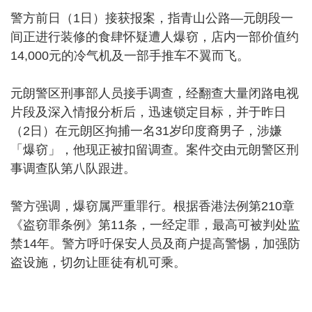
警方前日（1日）接获报案，指青山公路—元朗段一
间正进行装修的食肆怀疑遭人爆窃，店内一部价值约
14,000元的冷气机及一部手推车不翼而飞。
元朗警区刑事部人员接手调查，经翻查大量闭路电视
片段及深入情报分析后，迅速锁定目标，并于昨日
（2日）在元朗区拘捕一名31岁印度裔男子，涉嫌
「爆窃」，他现正被扣留调查。案件交由元朗警区刑
事调查队第八队跟进。
警方强调，爆窃属严重罪行。根据香港法例第210章
《盗窃罪条例》第11条，一经定罪，最高可被判处监
禁14年。警方呼吁保安人员及商户提高警惕，加强防
盗设施，切勿让匪徒有机可乘。