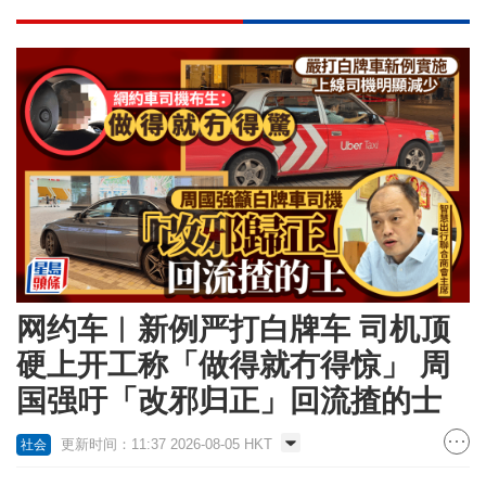
网约车︱新例严打白牌车 司机顶
硬上开工称「做得就冇得惊」 周
国强吁「改邪归正」回流揸的士
更新时间：11:37 2026-08-05 HKT
社会