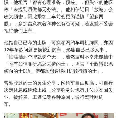
惧，他坦言「都有心理准备，预咗」，但失业的他叹
称「未揾到嘢做都无办法」。他相信近日「放蛇」会
较为频密，因此乘客上车前会更为谨慎「望多两
眼」，多加留意衣著和神色有否可疑，若发觉不妥会
拒绝他们上车。
他指自己已考的士牌，可换领网约车司机牌照，亦因
12年车龄问题更换较新的车，形容自己已尽人事，
「抽唔抽到个牌就睇个天」，若然届时不幸未能抽中
「唯有如佢哋所愿返去揸的士」，坦言「个政策都系
倾向的士𠮶边，佢都系想逼啲司机转行揸的士」。
曾驾驶过的士的黄生分享，网约车自由度高，可自行
决定休息或继续上线，分享称身边也有几位朋友因失
业、被解雇、工资低等各种原因，转行驾驶网约
车。