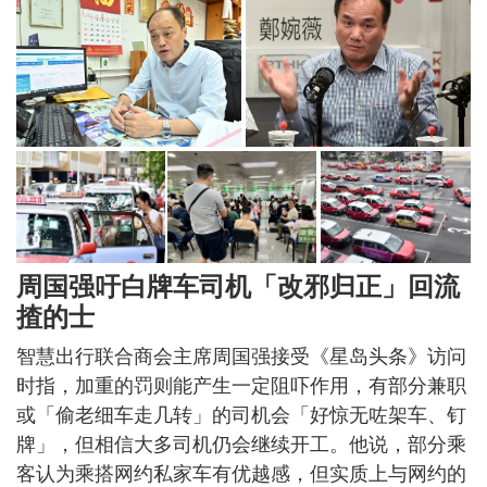
周国强吁白牌车司机「改邪归正」回流
揸的士
智慧出行联合商会主席周国强接受《星岛头条》访问
时指，加重的罚则能产生一定阻吓作用，有部分兼职
或「偷老细车走几转」的司机会「好惊无咗架车、钉
牌」，但相信大多司机仍会继续开工。他说，部分乘
客认为乘搭网约私家车有优越感，但实质上与网约的