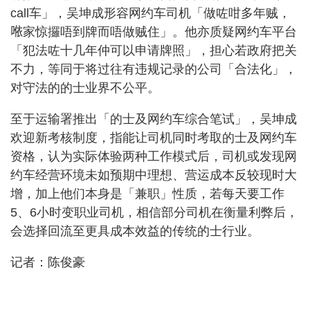
call车」，吴坤成形容网约车司机「做咗咁多年贼，
𠵱家惊攞唔到牌而唔做贼住」。他亦质疑网约车平台
「犯法咗十几年仲可以申请牌照」，担心若政府把关
不力，等同于将过往有违规记录的公司「合法化」，
对守法的的士业界不公平。
至于运输署推出「的士及网约车综合笔试」，吴坤成
欢迎新考核制度，指能让司机同时考取的士及网约车
资格，认为实际体验两种工作模式后，司机或发现网
约车经营环境未如预期中理想、营运成本反较现时大
增，加上他们本身是「兼职」性质，若每天要工作
5、6小时变职业司机，相信部分司机在衡量利弊后，
会选择回流至更具成本效益的传统的士行业。
记者：陈俊豪