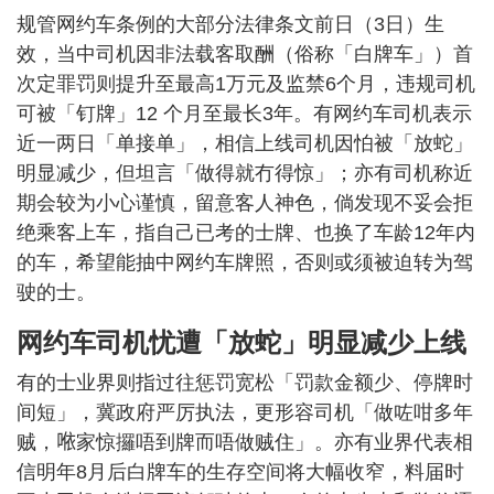
规管网约车条例的大部分法律条文前日（3日）生
效，当中司机因非法载客取酬（俗称「白牌车」）首
次定罪罚则提升至最高1万元及监禁6个月，违规司机
可被「钉牌」12 个月至最长3年。有网约车司机表示
近一两日「单接单」，相信上线司机因怕被「放蛇」
明显减少，但坦言「做得就冇得惊」；亦有司机称近
期会较为小心谨慎，留意客人神色，倘发现不妥会拒
绝乘客上车，指自己已考的士牌、也换了车龄12年内
的车，希望能抽中网约车牌照，否则或须被迫转为驾
驶的士。
网约车司机忧遭「放蛇」明显减少上线
有的士业界则指过往惩罚宽松「罚款金额少、停牌时
间短」，冀政府严厉执法，更形容司机「做咗咁多年
贼，𠵱家惊攞唔到牌而唔做贼住」。亦有业界代表相
信明年8月后白牌车的生存空间将大幅收窄，料届时