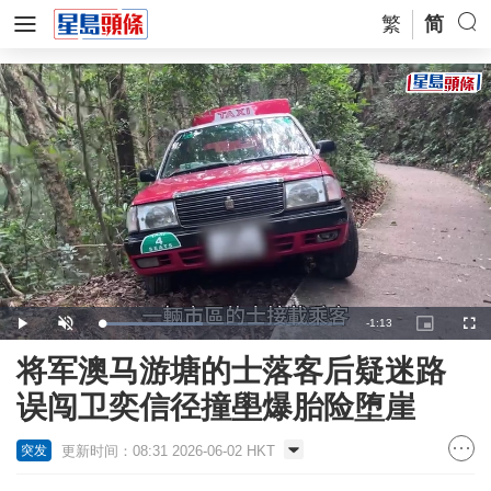
繁
简
Remaining
-
1:13
Loaded
:
Play
Unmute
Picture-
Full
42.32%
in-
Picture
Time
将军澳马游塘的士落客后疑迷路
误闯卫奕信径撞壆爆胎险堕崖
更新时间：08:31 2026-06-02 HKT
突发