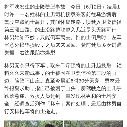
将军澳发生的士险堕崖事故。今日（6月2日）凌晨1
时许，一名姓林的士男司机接载乘客前往马游塘后，
驾驶空载的士离开，其间怀疑迷路，误驶入卫奕信径
第三段山路。的士沿路越驶越入几近尽头无路可行，
林男始知不妙，只能倒车离去。惟的士倒后时，左车
尾意外撞壆损毁，之后来来回回、驶前驶后多次进退
失据，右边尾胎亦爆裂。
林男无奈只得下车，取来千斤顶将的士升起换胎，讵
料久久未能成事，的士被困在卫奕信径第三段的山
边，险堕下山崖。直至今晨近6时30分天亮，男林最
终报警求助，指自己被困于山头，所驾驶之的士几乎
跌落悬崖。救援人员赶到，幸发现林男和的士均安
全，经调查后列作「坏车」案件处理，最后由林男自
行安排拖车将的士拖走。