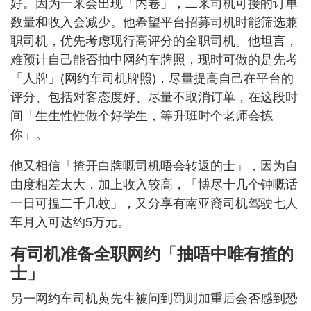
好。因为一来会出现「内卷」，二来司机可接的订单
数量和收入会减少。他希望平台招募司机时能筛选兼
职司机，优先考虑现行高评分的全职司机。他坦言，
难预计自己能否抽中网约车牌照，现时可做的是先考
「人牌」(网约车司机牌照)，尽量提高自己在平台的
评分、包括对客态度好、尽量不取消订单，在这段时
间「生生性性做个好学生，等升班时个老师会拣
你」。
他又相信「揸开白牌嘅司机唔会转返的士」，因为自
由度相差太大，加上收入较高，「博尽十几个钟嘅话
一日可揾二千几蚊」，又分享有南亚裔司机驾驶七人
车月入可达约5万元。
有司机准备全职网约「抽唔中唯有揸的
士」
另一网约车司机黄先生被问到罚则加重后会否感到恐