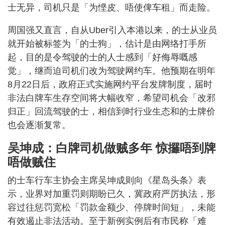
士无异，司机只是「为悭皮、唔使俾车租」而走险。
周国强又直言，自从Uber引入本港以来，的士从业员
就开始被标签为「的士狗」，估计是由网络打手所
起，目的是令驾驶的士的人士感到「好侮辱嘅感
觉」，继而迫司机们改为驾驶网约车。他预期在明年
8月22日后，政府正式实施网约平台发牌制度，届时
非法白牌车生存空间将大幅收窄，希望司机会「改邪
归正」回流驾驶的士，相信到时行业生态和的士牌价
也会逐渐复常。
吴坤成：白牌司机做贼多年 惊攞唔到牌
唔做贼住
的士车行车主协会主席吴坤成则向《星岛头条》表
示，业界对加重罚则期盼已久，冀政府严厉执法，形
容过往惩罚宽松「罚款金额少、停牌时间短」，未能
有效遏止非法活动。至于新例实例后有市民称「难