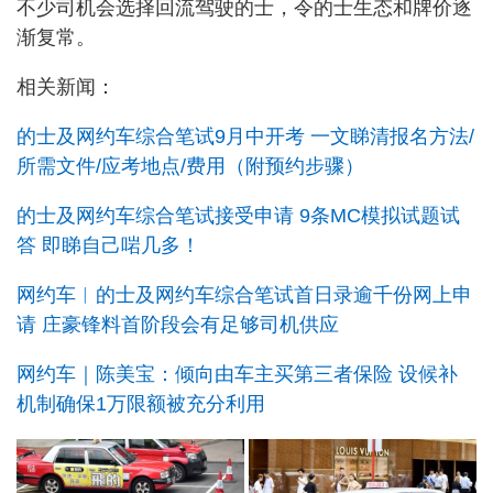
不少司机会选择回流驾驶的士，令的士生态和牌价逐
渐复常。
相关新闻：
的士及网约车综合笔试9月中开考 一文睇清报名方法/
所需文件/应考地点/费用（附预约步骤）
的士及网约车综合笔试接受申请 9条MC模拟试题试
答 即睇自己啱几多！
网约车︱的士及网约车综合笔试首日录逾千份网上申
请 庄豪锋料首阶段会有足够司机供应
网约车｜陈美宝：倾向由车主买第三者保险 设候补
机制确保1万限额被充分利用