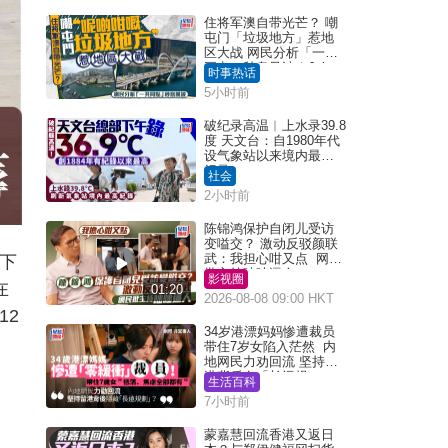
住将军澳自带光芒？ 嘲
屯门「垃圾地方」惹地
区大战 网民分析「一共
同点」秒息风波｜Juicy
时事热话
叮
5小时前
破纪录高温︱上水录39.8
度 天文台：自1980年代
设气象站以来境内最高
纪录
社会
2小时前
陈锦鸿保护自闭儿受访
变嗌交？ 激动反驳颜联
武：我担心咁又点 网民
下
批主持咄咄逼人
影视圈
在
01:20
2026-08-08 09:00 HKT
12
34岁港漂妈妈惨遭裁员
带住7岁女陷入茫然 内
地网民力劝回流 坚持留
港背后有「长远规
生活百科
划」？
7小时前
蒙嘉慧回流香港又返日