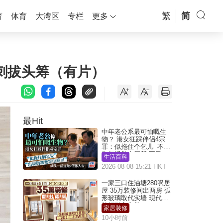
繁
简
育
体育
大湾区
专栏
更多
马刺拔头筹（有片）
最Hit
中年老公系最可怕嘅生
物？ 港女狂踩伴侣4宗
罪：似拖住个乞儿 不解
为何经常去厕所 网民一
生活百科
语道破
2026-08-08 15:21 HKT
一家三口住油塘280呎居
屋 35万装修间出两房 弧
形玻璃取代实墙 现代神
枱柜融入玄关
家居装修
10小时前