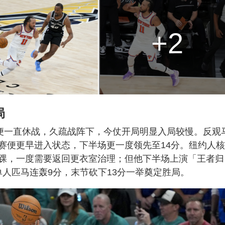
+2
局
后便一直休战，久疏战阵下，今仗开局明显入局较慢。反观
赛便更早进入状态，下半场更一度领先至14分。纽约人
踝，一度需要返回更衣室治理；但他下半场上演「王者归
单人匹马连轰9分，末节砍下13分一举奠定胜局。