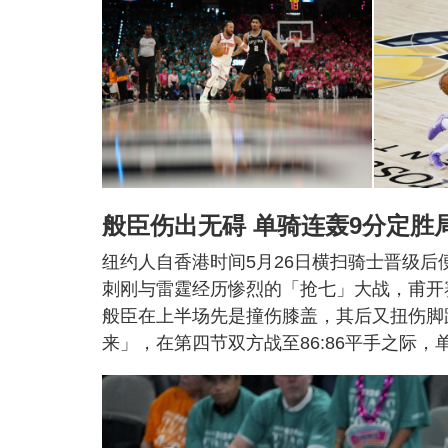
般臣伤出无碍 单骑连轰9分定胜
纽约人自香港时间5月26日横扫骑士晋级
刺刚与雷霆经历惨烈的「抢七」大战，甫开
般臣在上半场先是撞伤膝盖，其后又扭伤脚
来」，在第四节双方战至86:86平手之际，