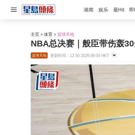
港闻
娱乐
最Hit
即
主页
体育
篮球天地
NBA总决赛｜般臣带伤轰3
更新时间：12:50 2026-06-04 HKT
篮球天地