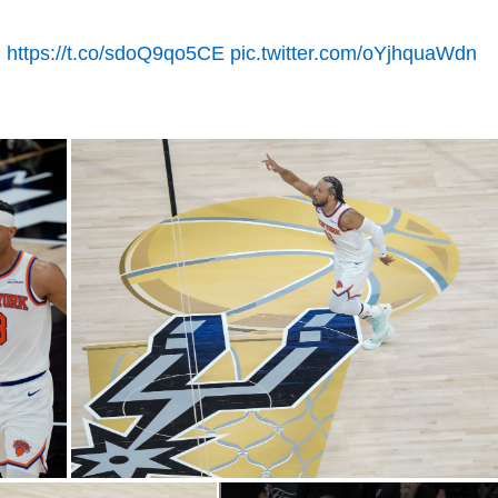

https://t.co/sdoQ9qo5CE
pic.twitter.com/oYjhquaWdn