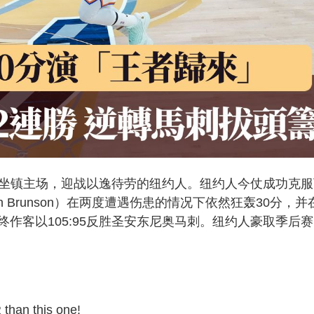
刺坐镇主场，迎战以逸待劳的纽约人。纽约人今仗成功克服
n Brunson）在两度遭遇伤患的情况下依然狂轰30分，并
作客以105:95反胜圣安东尼奥马刺。纽约人豪取季后赛
than this one!