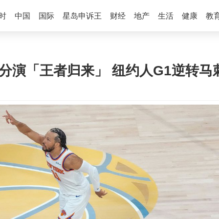
时
中国
国际
星岛申诉王
财经
地产
生活
健康
教
0分演「王者归来」 纽约人G1逆转