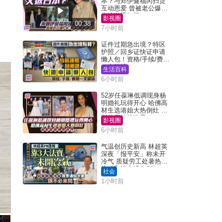
本？与郑伊健福冈扫货
互动恩爱 曾被老公爆在
当地游手好闲
影视圈
00:38
7小时前
证件过期急出境？特区
护照／回乡证快证申请
懒人包！资格/手续/费用
一文睇清
生活百科
6小时前
52岁任葆琳低调现身杨
明婚礼玩得开心 哈佛高
材生选港姐大热倒灶 息
影从商转战政界
影视圈
6小时前
气温创历史新高 林超英
深夜「报平安」称未开
冷气 质疑劳工处暑热警
告「取消也没分别」
社会
1小时前