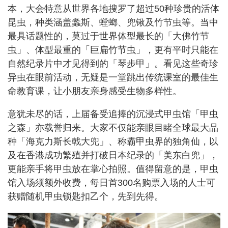
本，大会特意从世界各地搜罗了超过50种珍贵的活体
昆虫，种类涵盖螽斯、螳螂、兜锹及竹节虫等。当中
最具话题性的，莫过于世界体型最长的「大佛竹节
虫」、体型最重的「巨扁竹节虫」，更有平时只能在
自然纪录片中才见得到的「琴步甲」。看见这些奇珍
异虫在眼前活动，无疑是一堂跳出传统课室的最佳生
命教育课，让小朋友亲身感受生物多样性。
意犹未尽的话，上届备受追捧的沉浸式甲虫馆「甲虫
之森」亦载誉归来。大家不仅能亲眼目睹全球最大品
种「海克力斯长戟大兜」、称霸甲虫界的独角仙，以
及在香港成功繁殖并打破日本纪录的「美东白兜」，
更能亲手将甲虫放在掌心拍照。值得留意的是，甲虫
馆入场须额外收费，每日首300名购票入场的人士可
获赠随机甲虫锁匙扣乙个，先到先得。