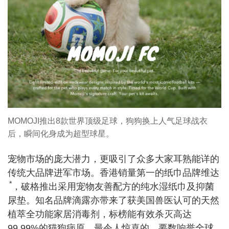
MOMOJI推出8款世界顶级足球，狗狗换上人气足球战衣
后，瞬间化身成为超型球星。
宠物市场的庞大潜力，更吸引了众多大家耳熟能详的
传统大品牌进军市场。香港销量第一的纸巾品牌维达
*
，破格推出采用宠物友善配方的纯水湿纸巾及抑菌
尿垫。知名品牌滴露亦带来了获美国兽医认可的天然
植萃全功能家居消毒剂，标榜能有效杀灭高达
99.99%的猫狗病原。最令人惊喜的，要数响誉全球