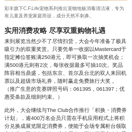
彩丰旗下C.F.Life宠物系列推出宠物地板消毒清洁液，专为
有儿童及养宠家庭而设，成分天然不刺鼻。
实用消费攻略 尽享双重购物礼遇
来到展览当然少不了尽情扫货，大会今年准备了极具
吸引力的双重奖赏。只要凭单一收据以Mastercard于
指定摊位签账满250港元，即可换取一次抽奖机会；
满500港元则有2次，每张收据最多可抽10次。奖品
阵容相当鼎盛，包括东京、首尔及台北的双人来回机
票以及超级市场礼券，随时赢走免费旅行大奖 。
（推广生意的竞赛牌照号码：061395，061397；优
惠受条款及细则约束。）
此外，大会继续与The Club合作推行「积换・消费券
计划」，逾400万名会员只需在手机应用程式上将积
分兑换成展览限定消费券，便能于会场专属柜台领取