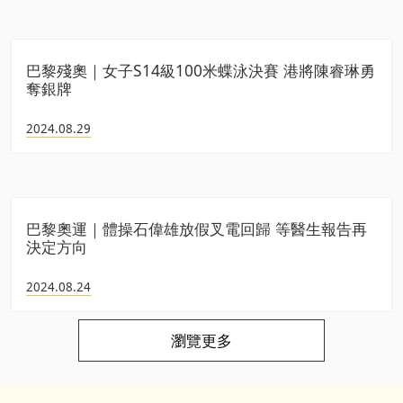
巴黎殘奧｜女子S14級100米蝶泳決賽 港將陳睿琳勇
奪銀牌
2024.08.29
巴黎奧運｜體操石偉雄放假叉電回歸 等醫生報告再
決定方向
2024.08.24
瀏覽更多