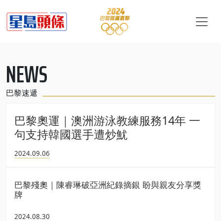
NEWS
巴黎速遞
巴黎奧運｜澳洲游泳教練服務14年 一
句支持韓國選手遭炒魷
2024.09.06
巴黎殘奧｜陳睿琳破亞洲紀錄摘銀 盼與親友分享獎
牌
2024.08.30