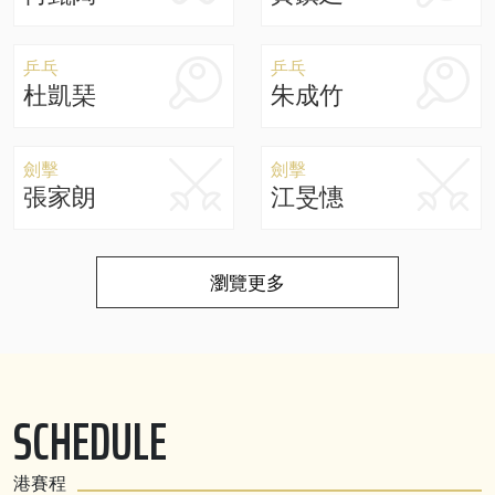
乒乓
乒乓
杜凱琹
朱成竹
劍擊
劍擊
張家朗
江旻憓
瀏覽更多
SCHEDULE
港賽程