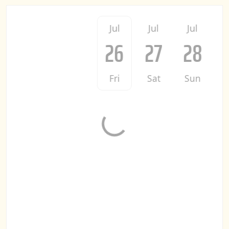
Jul
Jul
Jul
26
27
28
Fri
Sat
Sun
M