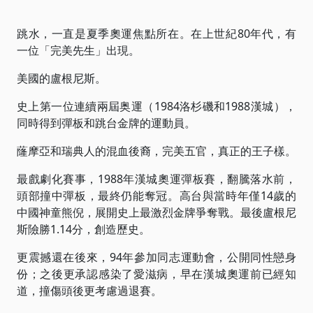
跳水，一直是夏季奧運焦點所在。在上世紀80年代，有
一位「完美先生」出現。
美國的盧根尼斯。
史上第一位連續兩屆奥運（1984洛杉磯和1988漢城），
同時得到彈板和跳台金牌的運動員。
蕯摩亞和瑞典人的混血後裔，完美五官，真正的王子樣。
最戲劇化賽事，1988年漢城奧運彈板賽，翻騰落水前，
頭部撞中彈板，最終仍能奪冠。高台與當時年僅14歲的
中國神童熊倪，展開史上最激烈金牌爭奪戰。最後盧根尼
斯險勝1.14分，創造歷史。
更震撼還在後來，94年參加同志運動會，公開同性戀身
份；之後更承認感染了愛滋病，早在漢城奧運前已經知
道，撞傷頭後更考慮過退賽。