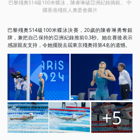
巴黎殘奧S14級100米蝶泳，陳睿琳破亞洲紀錄摘銀。 中
國香港殘疾人奧委會圖片
巴黎殘奧S14級100米蝶泳決賽，20歲的陳睿琳勇奪銀
牌，兼把自己保持的亞洲紀錄推前0.3秒。她在賽後表示
感謝親友支持，令她擺脫去屆東京殘奧得第4名的遺憾。
+5