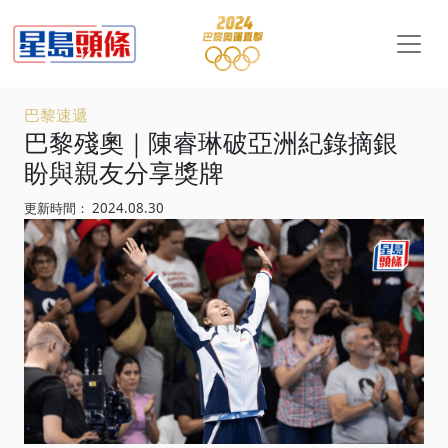
巴黎速遞
巴黎殘奧｜陳睿琳破亞洲紀錄摘銀
盼與親友分享獎牌
更新時間： 2024.08.30