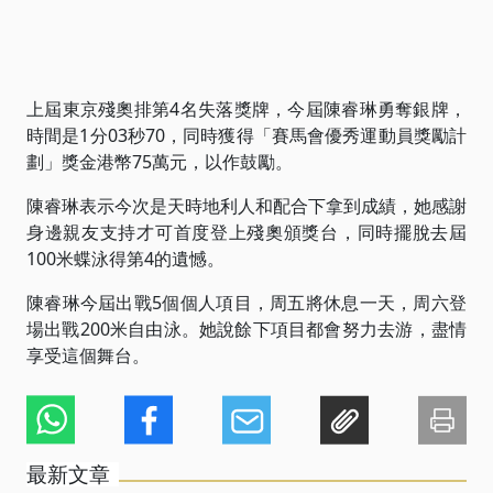
上屆東京殘奧排第4名失落獎牌，今屆陳睿琳勇奪銀牌，
時間是1分03秒70，同時獲得「賽馬會優秀運動員獎勵計
劃」獎金港幣75萬元，以作鼓勵。
陳睿琳表示今次是天時地利人和配合下拿到成績，她感謝
身邊親友支持才可首度登上殘奧頒獎台，同時擺脫去屆
100米蝶泳得第4的遺憾。
陳睿琳今屆出戰5個個人項目，周五將休息一天，周六登
場出戰200米自由泳。她說餘下項目都會努力去游，盡情
享受這個舞台。
最新文章