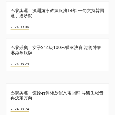
巴黎奧運｜澳洲游泳教練服務14年 一句支持韓國
選手遭炒魷
2024.09.06
巴黎殘奧｜女子S14級100米蝶泳決賽 港將陳睿
琳勇奪銀牌
2024.08.29
巴黎奧運｜體操石偉雄放假叉電回歸 等醫生報告
再決定方向
2024.08.24