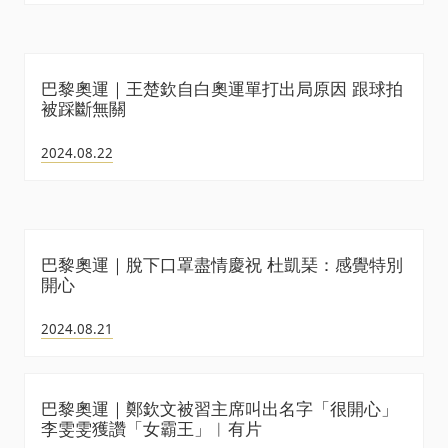
巴黎奧運｜王楚欽自白奧運單打出局原因 跟球拍
被踩斷無關
2024.08.22
巴黎奧運｜脫下口罩盡情慶祝 杜凱琹：感覺特別
開心
2024.08.21
巴黎奧運｜鄭欽文被習主席叫出名字「很開心」
李雯雯獲讚「女霸王」︱有片