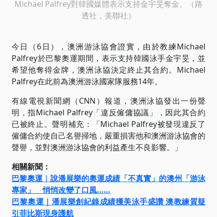
Michael Palfrey對韓國媒體表示支持金宇旻奪金。（路
透社，美聯社）
今日（6日），澳洲游泳協會證實，由於教練Michael
Palfrey於巴黎奧運期間，表示支持韓國泳手金宇旻，並
希望他奪得金牌，澳洲泳協決定終止其合約。Michael
Palfrey在此前為澳洲游泳國家隊服務14年。
有線電視新聞網（CNN）報道，澳洲泳協發出一份聲
明，指Michael Palfrey「違反僱傭協議」，因此其合約
已被終止。聲明補充：「Michael Palfrey被發現違反了
僱傭合約使自己名譽掃地，嚴重損害他和澳洲游泳協會的
聲譽，並對澳洲游泳協會的利益產生不良影響。」
相關新聞：
巴黎奧運︱說潘展樂的奧運成績「不真實」的澳州「游泳
專家」 悄悄改變了口風……
巴黎奧運｜潘展樂創紀錄成績獲美泳手盛讚 澳教練質疑
引菲比斯現身護航