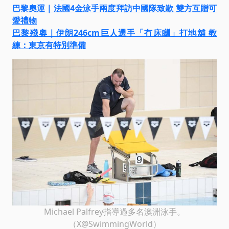
巴黎奧運｜法國4金泳手兩度拜訪中國隊致歉 雙方互贈可
愛禮物
巴黎殘奧｜伊朗246cm巨人選手「冇床瞓」打地舖 教
練：東京有特別準備
Michael Palfrey指導過多名澳洲泳手。
（X@SwimmingWorld）