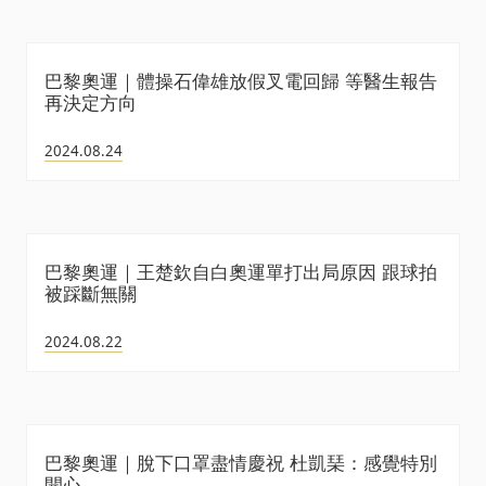
巴黎奧運｜體操石偉雄放假叉電回歸 等醫生報告
再決定方向
2024.08.24
巴黎奧運｜王楚欽自白奧運單打出局原因 跟球拍
被踩斷無關
2024.08.22
巴黎奧運｜脫下口罩盡情慶祝 杜凱琹：感覺特別
開心