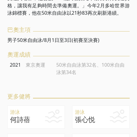
格，讓我有足夠時間去準備奧運。」今年2月多哈世界游
泳錦標賽，他在50米自由泳以21秒83再次刷新港績。
巴奧主項
男子50米自由泳/8月1日至3日(初賽至決賽)
奧運成績
2021
東京奧運
50米自由泳第32名、100米自由
泳第34名
更多健將
游泳
游泳
何詩蓓
張心悦