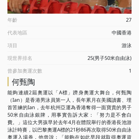
年齡
27
代表地區
中國香港
項目
游泳
現世界排名
25(男子50米自由泳)
曾參加奧運次數
1
何甄陶
能夠連續2屆奧運以「A標」躋身奧運大舞台，何甄陶
（Ian）是香港男泳員第一人，長年累月在美國讀書、埋
首苦練的Ian，去年杭州亞運為香港奪得一面寶貴的男子
50米自由泳銀牌，用事實告訴大家：「努力是不會白
費。」這位大男孩早於去年4月在體院舉行的香港長池游
泳計時賽，以巴黎奧運A標的21秒86再次取得50米自由泳
奧運入場券，他曾說：「能夠在如此早段就取得奧運資