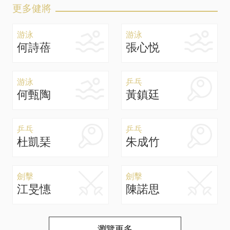
更多健將
游泳
游泳
何詩蓓
張心悦
游泳
乒乓
何甄陶
黃鎮廷
乒乓
乒乓
杜凱琹
朱成竹
劍擊
劍擊
江旻憓
陳諾思
瀏覽更多