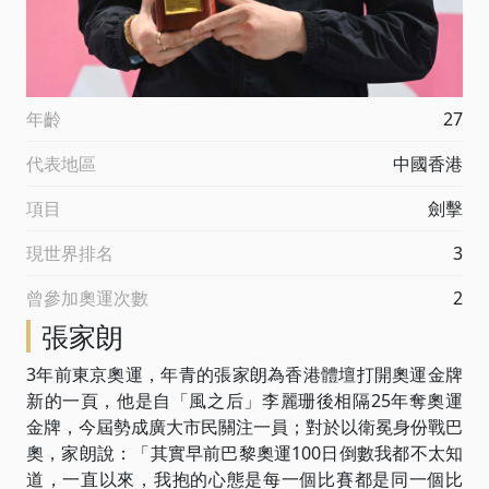
年齡
27
代表地區
中國香港
項目
劍擊
現世界排名
3
曾參加奧運次數
2
張家朗
3年前東京奧運，年青的張家朗為香港體壇打開奧運金牌
新的一頁，他是自「風之后」李麗珊後相隔25年奪奧運
金牌，今屆勢成廣大市民關注一員；對於以衛冕身份戰巴
奧，家朗說：「其實早前巴黎奧運100日倒數我都不太知
道，一直以來，我抱的心態是每一個比賽都是同一個比