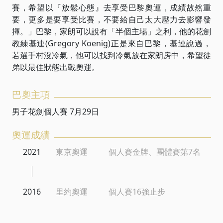
賽，希望以『放鬆心態』去享受巴黎奧運，成績故然重
要，更多是要享受比賽，不要給自己太大壓力去影響發
揮。」巴黎，家朗可以說有「半個主場」之利，他的花劍
教練基連(Gregory Koenig)正是來自巴黎，基連說過，
若選手村沒冷氣，他可以找到冷氣放在家朗房中，希望徒
弟以最佳狀態出戰奧運。
巴奧主項
男子花劍個人賽 7月29日
奧運成績
2021
東京奧運
個人賽金牌、團體賽第7名
2016
里約奧運
個人賽16強止步