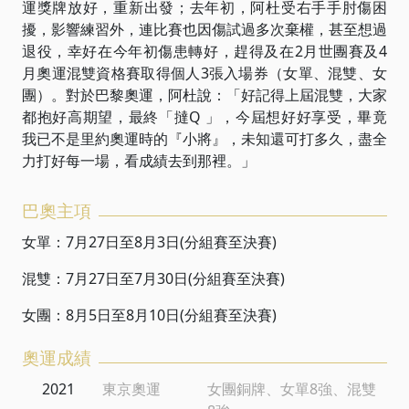
運獎牌放好，重新出發；去年初，阿杜受右手手肘傷困
擾，影響練習外，連比賽也因傷試過多次棄權，甚至想過
退役，幸好在今年初傷患轉好，趕得及在2月世團賽及4
月奧運混雙資格賽取得個人3張入場券（女單、混雙、女
團）。對於巴黎奧運，阿杜說：「好記得上屆混雙，大家
都抱好高期望，最終「撻Q 」，今屆想好好享受，畢竟
我已不是里約奧運時的『小將』，未知還可打多久，盡全
力打好每一場，看成績去到那裡。」
巴奧主項
女單：7月27日至8月3日(分組賽至決賽)
混雙：7月27日至7月30日(分組賽至決賽)
女團：8月5日至8月10日(分組賽至決賽)
奧運成績
2021
東京奧運
女團銅牌、女單8強、混雙