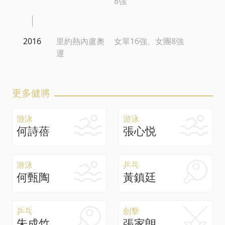
8強
2016
里約熱內盧奧
女單16強、女團8強
運
更多健將
游泳
游泳
何詩蓓
張心悦
游泳
乒乓
何甄陶
黃鎮廷
乒乓
劍擊
朱成竹
張家朗