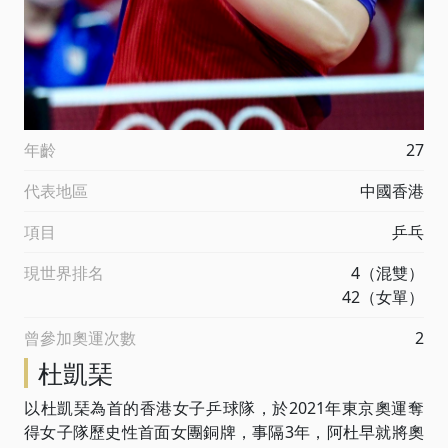
年齡
27
代表地區
中國香港
項目
乒乓
現世界排名
4（混雙）
42（女單）
曾參加奧運次數
2
杜凱琹
以杜凱琹為首的香港女子乒球隊，於2021年東京奧運奪
得女子隊歷史性首面女團銅牌，事隔3年，阿杜早就將奧