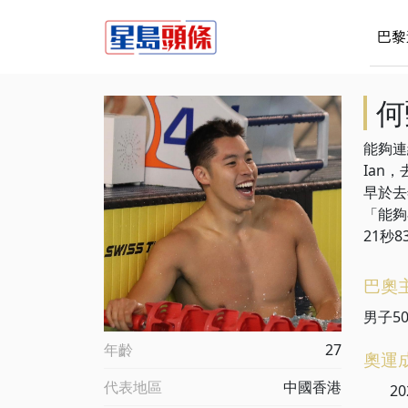
巴黎
何
能夠連
Ian
早於去
「能夠
21秒
巴奧
男子5
年齡
27
奧運
代表地區
中國香港
20