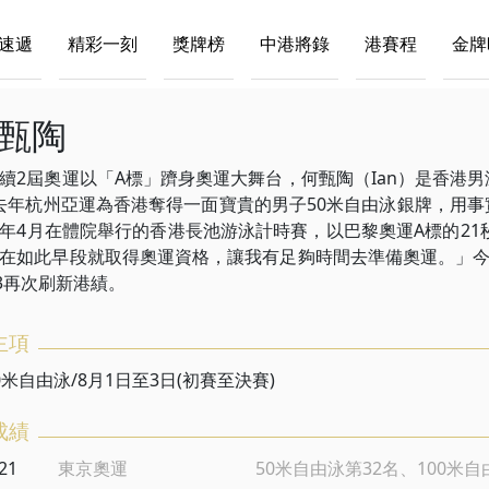
速遞
精彩一刻
獎牌榜
中港將錄
港賽程
金牌
甄陶
續2屆奧運以「A標」躋身奧運大舞台，何甄陶（Ian）是香港
，去年杭州亞運為香港奪得一面寶貴的男子50米自由泳銀牌，用
年4月在體院舉行的香港長池游泳計時賽，以巴黎奧運A標的21
在如此早段就取得奧運資格，讓我有足夠時間去準備奧運。」今
83再次刷新港績。
主項
0米自由泳/8月1日至3日(初賽至決賽)
成績
21
東京奧運
50米自由泳第32名、100米自