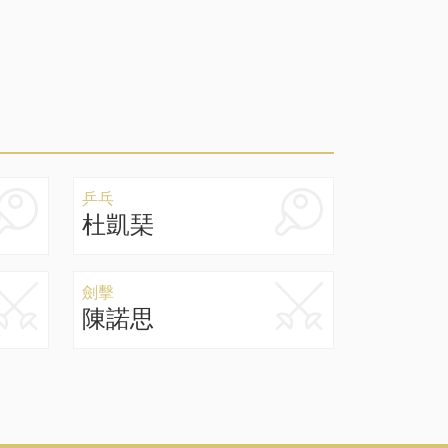
乒乓
杜凱琹
劍擊
陳諾思