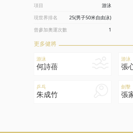
項目
游泳
現世界排名
25(男子50米自由泳)
曾參加奧運次數
1
更多健將
游泳
游泳
何詩蓓
張
乒乓
劍擊
朱成竹
張