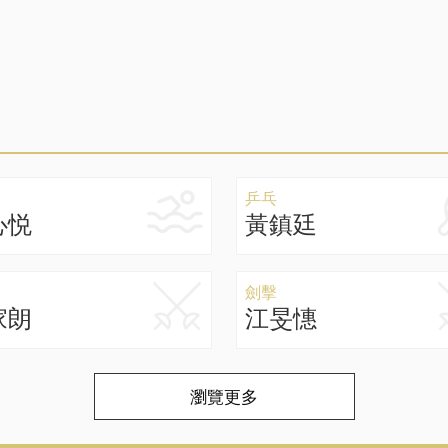
乒乓
心悦
黃鎮廷
劍擊
家朗
江旻憓
瀏覽更多