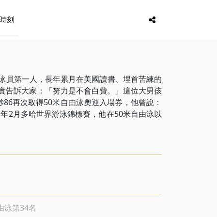
時刻
男泳員第一人，長年累月在美國讀書、埋首苦練的
事實告訴大家：「努力是不會白費。」這位大男孩
秒86再次取得50米自由泳奧運入場券，他曾說：
年2月多哈世界游泳錦標賽，他在50米自由泳以
由泳第34名