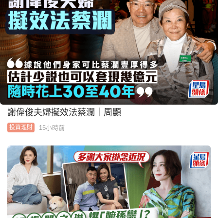
謝偉俊夫婦擬效法蔡瀾｜周顯
15小時前
投資理財