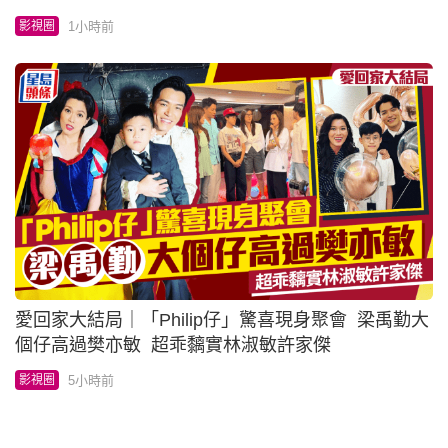
1小時前
影視圈
愛回家大結局｜「Philip仔」驚喜現身聚會 梁禹勤大
個仔高過樊亦敏 超乖黐實林淑敏許家傑
5小時前
影視圈