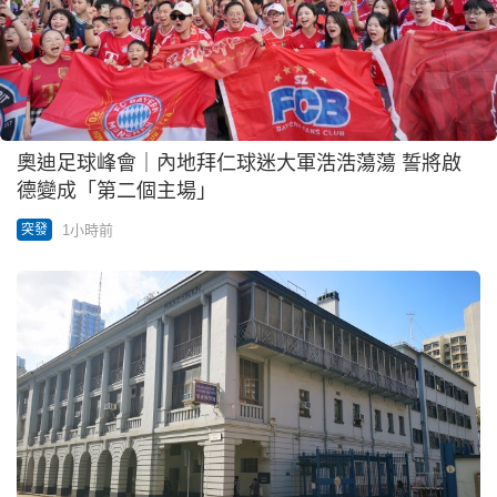
奧迪足球峰會｜內地拜仁球迷大軍浩浩蕩蕩 誓將啟
德變成「第二個主場」
1小時前
突發