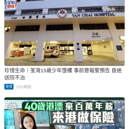
珍惜生命｜荃灣15歲少年墮樓 事前曾報警預告 昏迷
送院不治
13小時前
突發