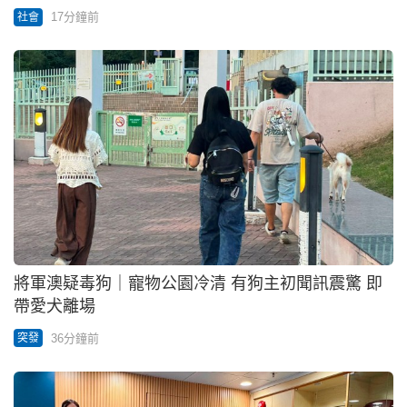
17分鐘前
社會
將軍澳疑毒狗｜寵物公園冷清 有狗主初聞訊震驚 即
帶愛犬離場
36分鐘前
突發