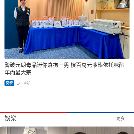
警破元朗毒品迷你倉拘一男 檢百萬元液態依托咪酯
年內最大宗
1小時前
突發
娛樂
更多