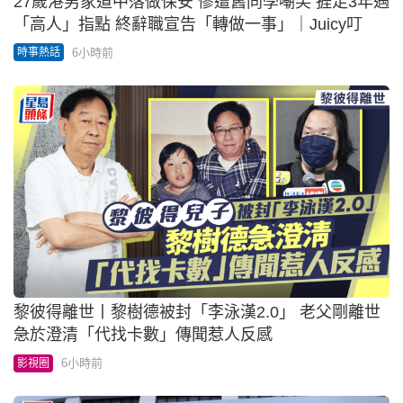
27歲港男家道中落做保安 慘遭舊同學嘲笑 捱足3年遇
「高人」指點 終辭職宣告「轉做一事」｜Juicy叮
6小時前
時事熱話
黎彼得離世丨黎樹德被封「李泳漢2.0」 老父剛離世
急於澄清「代找卡數」傳聞惹人反感
6小時前
影視圈