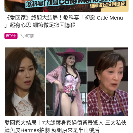
《愛回家》終迎大結局！煞科宴「初戀 Café Menu
」超有心思 細節做足掀回憶殺
7小時前
影視圈
愛回家大結局｜7大綠葉身家過億背景驚人 三太私伙
鱷魚皮Hermès拍劇 蘇姐原來是半山樓后