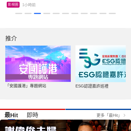
1小時前
影視圈
推介
「安國護港」專題網站
ESG認證嘉許巡禮
最Hit
即時
更多「最Hit」