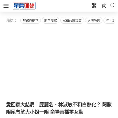
繁
简
精選：
黎彼得離世
熊本地震
宏福苑聽證會
伊朗局勢
DSE放
愛回家大結局｜滕麗名、林淑敏不和白熱化？ 阿滕
眼尾冇望大小姐一眼 商場直播零互動