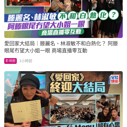
愛回家大結局｜滕麗名、林淑敏不和白熱化？ 阿滕
眼尾冇望大小姐一眼 商場直播零互動
1小時前
影視圈