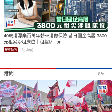
40歲港漂棄百萬年薪來港做保險 昔日國企高層 3800
元租尖沙咀床位｜租盤Million
15小時前
樓市動向
港聞
更多