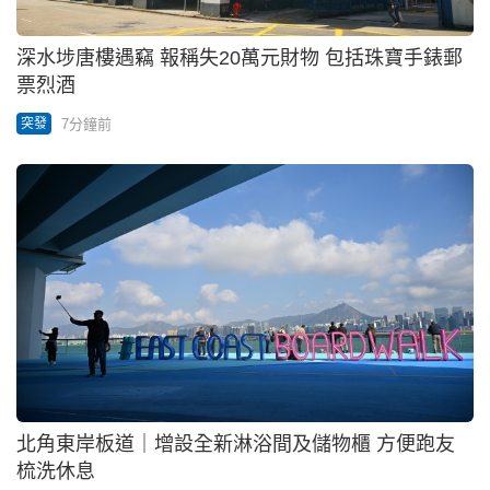
深水埗唐樓遇竊 報稱失20萬元財物 包括珠寶手錶郵
票烈酒
7分鐘前
突發
北角東岸板道｜增設全新淋浴間及儲物櫃 方便跑友
梳洗休息