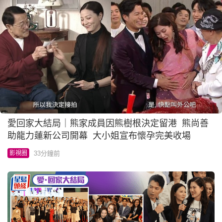
愛回家大結局｜熊家成員因熊樹根決定留港 熊尚善
助龍力蓮新公司開幕 大小姐宣布懷孕完美收場
33分鐘前
影視圈