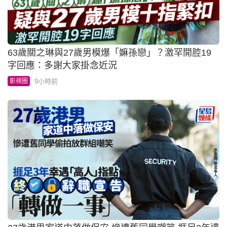
63歲關之琳與27歲男模爆「嫲孫戀」？激罕開腔19
字回應：多謝大家掛念近況
9小時前
影視圈